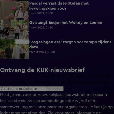
Pascal verrast date Stefan met
3:32
lievelingskleur roos
1 nov 2021, 21:30
Gea zingt liedje met Wendy en Leonie
3:31
1 nov 2021, 21:30
Losgeslagen ezel zorgt voor tempo tijdens
2:08
date
25 okt 2021, 21:30
Ontvang de KIJK-nieuwsbrief
Meld je aan voor de nieuwsbrief en blijf op de hoogte van
het laatste nieuws over de programma’s en series op KIJK.
Aanmelden
Meld je aan voor onze wekelijkse nieuwsbrief met daarin
het laatste nieuws en aanbiedingen die wijzelf of in
samenwerking met onze partners organiseren. Je kunt je op
ieder moment afmelden. Zie voor meer informatie de