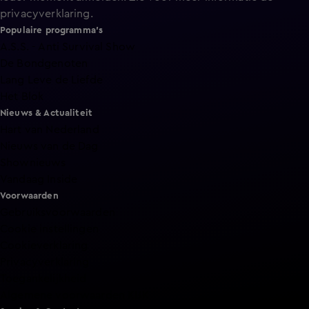
privacyverklaring
.
Populaire programma's
A.S.S. - Anti Survival Show
De Bondgenoten
Lang Leve de Liefde
Het Blok
Nieuws & Actualiteit
Hart van Nederland
Nieuws van de Dag
Shownieuws
Vandaag Inside
Voorwaarden
Gebruiksvoorwaarden
Cookie instellingen
Cookieverklaring
Privacyverklaring
Toegankelijkheid
Algemene voorwaarden KIJK