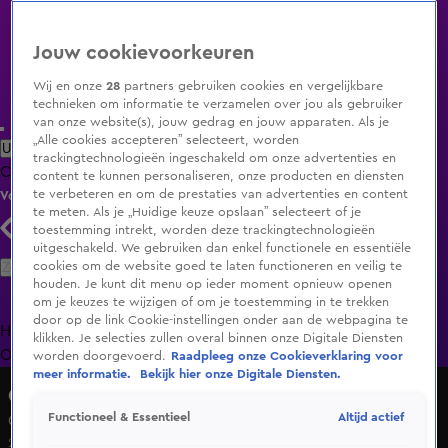
Jouw cookievoorkeuren
Wij en onze
28
partners gebruiken cookies en vergelijkbare
technieken om informatie te verzamelen over jou als gebruiker
van onze website(s), jouw gedrag en jouw apparaten. Als je
„Alle cookies accepteren” selecteert, worden
Uitzending Gemist
Populaire programma's
Zenders
Genres
trackingtechnologieën ingeschakeld om onze advertenties en
Clips
Films
Radio
Smart TV inlog
Shop
content te kunnen personaliseren, onze producten en diensten
te verbeteren en om de prestaties van advertenties en content
Volg KIJK
te meten. Als je „Huidige keuze opslaan” selecteert of je
toestemming intrekt, worden deze trackingtechnologieën
uitgeschakeld. We gebruiken dan enkel functionele en essentiële
Zoeken
cookies om de website goed te laten functioneren en veilig te
houden. Je kunt dit menu op ieder moment opnieuw openen
om je keuzes te wijzigen of om je toestemming in te trekken
door op de link Cookie-instellingen onder aan de webpagina te
Home
Uitzending Gemist
Programma's
De Bondgenoten
De
klikken. Je selecties zullen overal binnen onze Digitale Diensten
Oranjezomer
Livestreams
Shop
worden doorgevoerd.
Raadpleeg onze Cookieverklaring voor
meer informatie.
Bekijk hier onze Digitale Diensten.
Cupido Ofzo
Altijd actief
Functioneel & Essentieel
Op zoek naar de liefde
25 okt 2021, 14:21