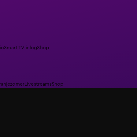
io
Smart TV inlog
Shop
ranjezomer
Livestreams
Shop