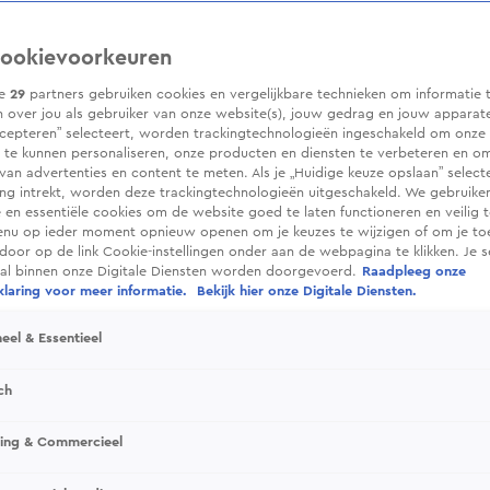
ookievoorkeuren
ze
29
partners gebruiken cookies en vergelijkbare technieken om informatie 
 over jou als gebruiker van onze website(s), jouw gedrag en jouw apparaten.
cepteren” selecteert, worden trackingtechnologieën ingeschakeld om onze 
 te kunnen personaliseren, onze producten en diensten te verbeteren en o
 van advertenties en content te meten. Als je „Huidige keuze opslaan” selecte
g intrekt, worden deze trackingtechnologieën uitgeschakeld. We gebruike
e en essentiële cookies om de website goed te laten functioneren en veilig 
enu op ieder moment opnieuw openen om je keuzes te wijzigen of om je t
 door op de link Cookie-instellingen onder aan de webpagina te klikken. Je s
ral binnen onze Digitale Diensten worden doorgevoerd.
Raadpleeg onze
laring voor meer informatie.
Bekijk hier onze Digitale Diensten.
eel & Essentieel
ch
sing & Commercieel