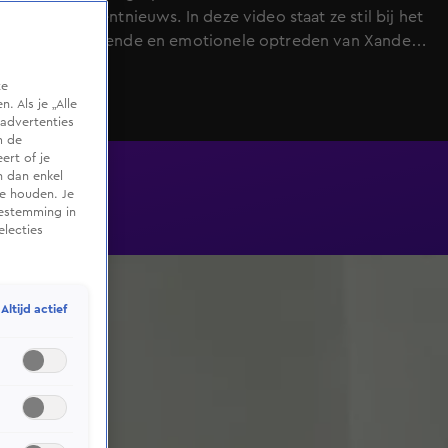
entertainmentnieuws. In deze video staat ze stil bij het
indrukwekkende en emotionele optreden van Xander
de Buisonjé in het EO-programma Hel of Hotel. Tijdens
te
een openhartig gesprek met een ex-gedetineerde
 Als je „Alle
deelt Xander onverwacht een persoonlijk trauma uit
advertenties
zijn jeugd en vertelt hij dat hij tussen zijn elfde en
m de
ert of je
veertiende slachtoffer is geweest van misbruik.
n dan enkel
Yvonne prijst zijn kwetsbaarheid en moed en noemt
te houden. Je
het fragment oprecht, authentiek en belangrijk. Ook
oestemming in
electies
reageert ze kritisch op de manier waarop sommige
media en talkshows met zijn onthulling omgaan.
Altijd actief