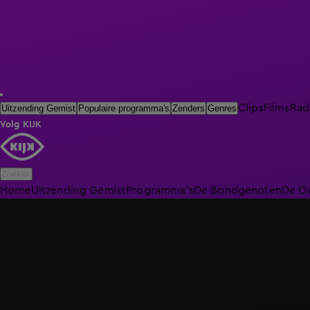
Clips
Films
Rad
Uitzending Gemist
Populaire programma's
Zenders
Genres
Volg KIJK
Zoeken
Home
Uitzending Gemist
Programma's
De Bondgenoten
De O