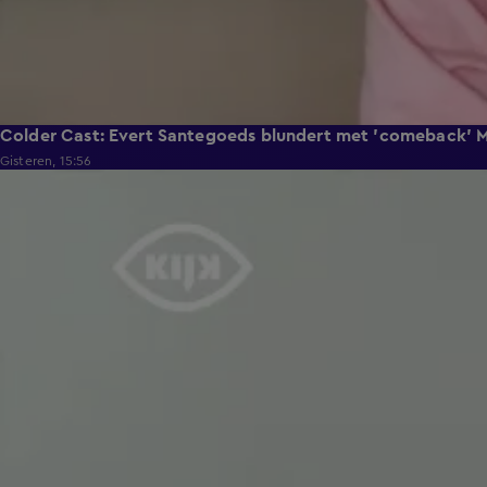
Colder Cast: Evert Santegoeds blundert met 'comeback' 
Gisteren, 15:56
5:32