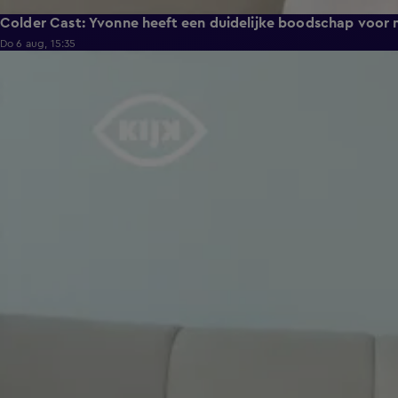
Colder Cast: Yvonne heeft een duidelijke boodschap voor
Do 6 aug, 15:35
5:01