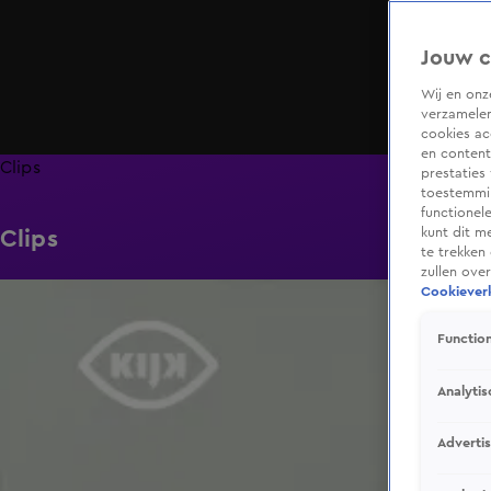
Jouw c
Wij en on
verzamelen
cookies ac
en content
Clips
prestaties
toestemmin
functionel
kunt dit m
Clips
te trekken
zullen ove
6:49
Cookieverk
Function
Analytis
Adverti