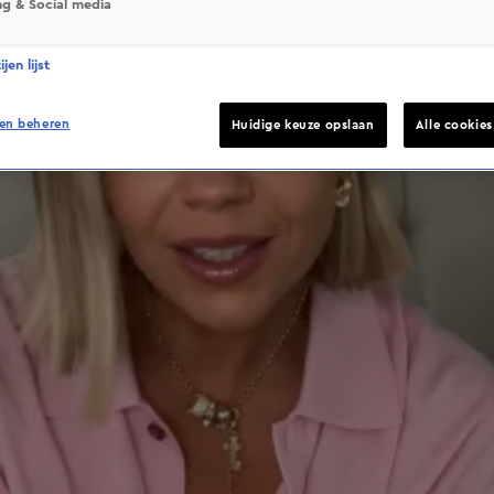
ng & Social media
jen lijst
en beheren
Huidige keuze opslaan
Alle cookie