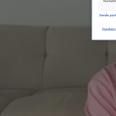
Marketi
Derde parti
Voorkeur