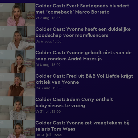
Colder Cast: Evert Santegoeds blundert
6:49
met 'comeback' Marco Borsato
Vr 7 aug, 15:56
Colder Cast: Yvonne heeft een duidelijke
5:32
boodschap voor momfluencers
Do 6 aug, 15:35
Colder Cast: Yvonne gelooft niets van de
5:01
soap rondom André Hazes jr.
Di 4 aug, 16:02
Colder Cast: Fred uit B&B Vol Liefde krijgt
7:58
kritiek van Yvonne
Ma 3 aug, 15:58
Colder Cast: Adam Curry onthult
4:52
babynieuws te vroeg
Vr 31 juli, 15:00
Colder Cast: Yvonne zet vraagtekens bij
2:28
salaris Tom Waes
Do 30 juli, 16:45