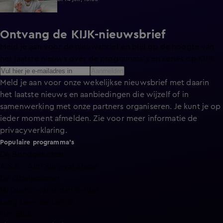
Ontvang de KIJK-nieuwsbrief
Meld je aan voor de nieuwsbrief en blijf op de hoogte van
het laatste nieuws over de programma’s en series op KIJK.
Aanmelden
Meld je aan voor onze wekelijkse nieuwsbrief met daarin
het laatste nieuws en aanbiedingen die wijzelf of in
samenwerking met onze partners organiseren. Je kunt je op
ieder moment afmelden. Zie voor meer informatie de
privacyverklaring
.
Populaire programma's
De Bondgenoten
A.S.S. - Anti Survival Show
De Oranjezomer
Mi Dushi: wat is dan liefde?
Lang Leve de Liefde
Het Blok