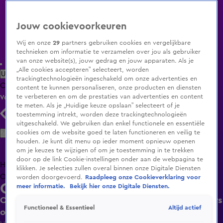
Jouw cookievoorkeuren
Wij en onze
29
partners gebruiken cookies en vergelijkbare
technieken om informatie te verzamelen over jou als gebruiker
van onze website(s), jouw gedrag en jouw apparaten. Als je
„Alle cookies accepteren” selecteert, worden
Uitzending Gemist
Populaire programma's
Zenders
Genres
trackingtechnologieën ingeschakeld om onze advertenties en
Clips
Films
Radio
Smart TV inlog
Shop
content te kunnen personaliseren, onze producten en diensten
te verbeteren en om de prestaties van advertenties en content
Volg KIJK
te meten. Als je „Huidige keuze opslaan” selecteert of je
toestemming intrekt, worden deze trackingtechnologieën
uitgeschakeld. We gebruiken dan enkel functionele en essentiële
Zoeken
cookies om de website goed te laten functioneren en veilig te
houden. Je kunt dit menu op ieder moment opnieuw openen
om je keuzes te wijzigen of om je toestemming in te trekken
door op de link Cookie-instellingen onder aan de webpagina te
Home
Uitzending Gemist
Programma's
De Bondgenoten
De
klikken. Je selecties zullen overal binnen onze Digitale Diensten
Oranjezomer
Livestreams
Shop
worden doorgevoerd.
Raadpleeg onze Cookieverklaring voor
Colder Cast
meer informatie.
Bekijk hier onze Digitale Diensten.
Colder Cast: Acteur Marcel Musters vraagt volgers
Altijd actief
Functioneel & Essentieel
om geld