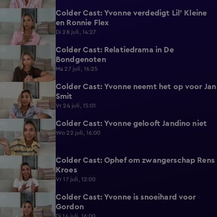
Colder Cast: Yvonne verdedigt Lil' Kleine
4:50
en Ronnie Flex
Di 28 juli, 14:27
Colder Cast: Relatiedrama in De
4:08
Bondgenoten
Ma 27 juli, 16:25
Colder Cast: Yvonne neemt het op voor Jan
5:01
Smit
Vr 24 juli, 15:01
Colder Cast: Yvonne gelooft Jandino niet
4:00
Wo 22 juli, 16:00
Colder Cast: Ophef om zwangerschap Rens
6:16
Kroes
Vr 17 juli, 12:00
Colder Cast: Yvonne is snoeihard voor
4:34
Gordon
Di 14 juli, 16:00