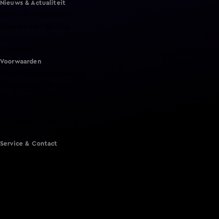
Nieuws & Actualiteit
Hart van Nederland
Nieuws van de Dag
Shownieuws
Vandaag Inside
Voorwaarden
Gebruiksvoorwaarden
Cookie instellingen
Cookieverklaring
Privacyverklaring
Toegankelijkheid
Algemene voorwaarden KIJK
Service & Contact
Aanmelden voor een programma
Acties
Adverteren
Smart TV inlog
Over KIJK
Vacatures