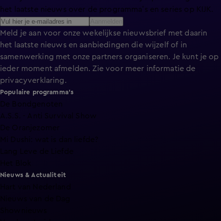
het laatste nieuws over de programma’s en series op KIJK.
Aanmelden
Meld je aan voor onze wekelijkse nieuwsbrief met daarin
het laatste nieuws en aanbiedingen die wijzelf of in
samenwerking met onze partners organiseren. Je kunt je op
ieder moment afmelden. Zie voor meer informatie de
privacyverklaring
.
Populaire programma's
De Bondgenoten
A.S.S. - Anti Survival Show
De Oranjezomer
Mi Dushi: wat is dan liefde?
Lang Leve de Liefde
Het Blok
Nieuws & Actualiteit
Hart van Nederland
Nieuws van de Dag
Shownieuws