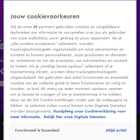
Jouw cookievoorkeuren
Wij en onze
29
partners gebruiken cookies en vergelijkbare
technieken om informatie te verzamelen over jou als gebruiker
van onze website(s), jouw gedrag en jouw apparaten. Als je
„Alle cookies accepteren” selecteert, worden
Uitzending Gemist
Populaire programma's
Zenders
Genres
trackingtechnologieën ingeschakeld om onze advertenties en
Clips
Films
Radio
Smart TV inlog
Shop
content te kunnen personaliseren, onze producten en diensten
te verbeteren en om de prestaties van advertenties en content
Volg KIJK
te meten. Als je „Huidige keuze opslaan” selecteert of je
toestemming intrekt, worden deze trackingtechnologieën
uitgeschakeld. We gebruiken dan enkel functionele en essentiële
Zoeken
cookies om de website goed te laten functioneren en veilig te
houden. Je kunt dit menu op ieder moment opnieuw openen
om je keuzes te wijzigen of om je toestemming in te trekken
door op de link Cookie-instellingen onder aan de webpagina te
Home
Uitzending Gemist
Programma's
De Bondgenoten
De
klikken. Je selecties zullen overal binnen onze Digitale Diensten
Oranjezomer
Livestreams
Shop
worden doorgevoerd.
Raadpleeg onze Cookieverklaring voor
meer informatie.
Bekijk hier onze Digitale Diensten.
Code van Coppens
Altijd actief
Functioneel & Essentieel
Seizoen 5, aflevering 6
25 mei 2025, 20:28