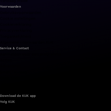
Vandaag Inside
Voorwaarden
Gebruiksvoorwaarden
Cookie instellingen
Cookieverklaring
Privacyverklaring
Toegankelijkheid
Algemene voorwaarden KIJK
Service & Contact
Aanmelden voor een programma
Acties
Adverteren
Smart TV inlog
Over KIJK
Vacatures
Klantenservice
Download de KIJK app
Volg KIJK
©
2026 Talpa Network. Alle rechten voorbehouden. Geen