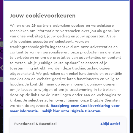
Jouw cookievoorkeuren
Wij en onze
29
partners gebruiken cookies en vergelijkbare
technieken om informatie te verzamelen over jou als gebruiker
van onze website(s), jouw gedrag en jouw apparaten. Als je
„Alle cookies accepteren” selecteert, worden
Uitzending Gemist
Populaire programma's
Zenders
Genres
trackingtechnologieën ingeschakeld om onze advertenties en
Clips
Films
Radio
Smart TV inlog
Shop
content te kunnen personaliseren, onze producten en diensten
te verbeteren en om de prestaties van advertenties en content
Volg KIJK
te meten. Als je „Huidige keuze opslaan” selecteert of je
toestemming intrekt, worden deze trackingtechnologieën
uitgeschakeld. We gebruiken dan enkel functionele en essentiële
Zoeken
cookies om de website goed te laten functioneren en veilig te
houden. Je kunt dit menu op ieder moment opnieuw openen
om je keuzes te wijzigen of om je toestemming in te trekken
door op de link Cookie-instellingen onder aan de webpagina te
Home
Uitzending Gemist
Programma's
De Bondgenoten
De
klikken. Je selecties zullen overal binnen onze Digitale Diensten
Oranjezomer
Livestreams
Shop
worden doorgevoerd.
Raadpleeg onze Cookieverklaring voor
meer informatie.
Bekijk hier onze Digitale Diensten.
ClickBait
Altijd actief
Functioneel & Essentieel
Giel en Thomas praten na over de 48 uur
18 juli 2023, 16:33