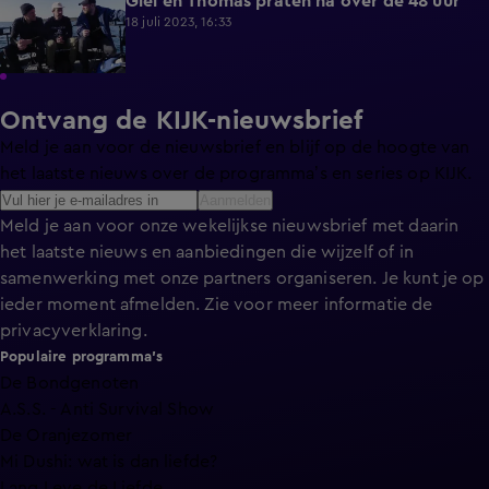
Giel en Thomas praten na over de 48 uur
7:16
18 juli 2023, 16:33
Ontvang de KIJK-nieuwsbrief
Meld je aan voor de nieuwsbrief en blijf op de hoogte van
het laatste nieuws over de programma’s en series op KIJK.
Aanmelden
Meld je aan voor onze wekelijkse nieuwsbrief met daarin
het laatste nieuws en aanbiedingen die wijzelf of in
samenwerking met onze partners organiseren. Je kunt je op
ieder moment afmelden. Zie voor meer informatie de
privacyverklaring
.
Populaire programma's
De Bondgenoten
A.S.S. - Anti Survival Show
De Oranjezomer
Mi Dushi: wat is dan liefde?
Lang Leve de Liefde