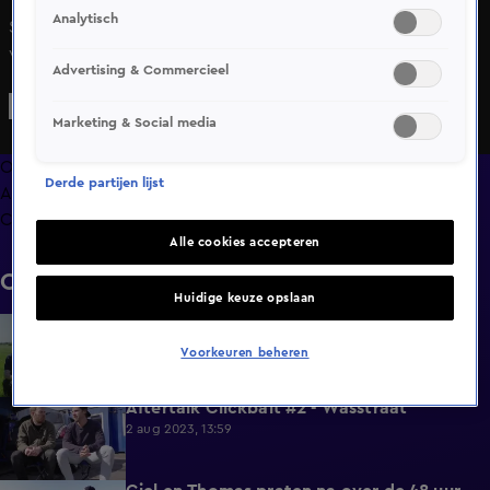
Analytisch
Stefan, Giel en Thomas praten na over de gebeurtenissen
van de afgelopen 48 uur
Advertising & Commercieel
Marketing & Social media
Overzicht
Derde partijen lijst
Afleveringen
Clips
Alle cookies accepteren
Clips
Huidige keuze opslaan
Aftertalk Ontvoering - Clickbait #3
4:57
4 aug 2023, 11:15
Voorkeuren beheren
Aftertalk Clickbait #2 - Wasstraat
4:03
2 aug 2023, 13:59