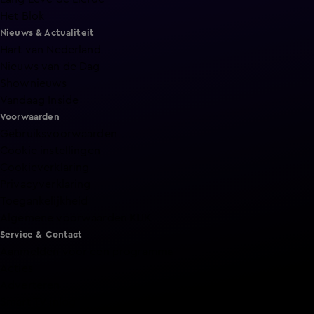
Het Blok
Nieuws & Actualiteit
Hart van Nederland
Nieuws van de Dag
Shownieuws
Vandaag Inside
Voorwaarden
Gebruiksvoorwaarden
Cookie instellingen
Cookieverklaring
Privacyverklaring
Toegankelijkheid
Algemene voorwaarden KIJK
Service & Contact
Aanmelden voor een programma
Acties
Adverteren
Smart TV inlog