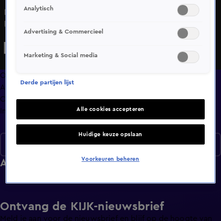
Analytisch
De Meilandjes vinden de huizen op Jersey veel te duur en
keren terug naar hun geliefde Frankrijk. Maxime en
Advertising & Commercieel
Montana doen een shopmarathon en overladen Martien
met cadeaus voor Vaderdag. Vervolgens gaat de reis naar
Marketing & Social media
het eeuwenoude Château de Meillant. Martien is ervan
overtuigd dat zijn voorvaderen in het kasteel leefden en
Overzicht
Derde partijen lijst
dat hij blauw bloed heeft. De familie laat zich door een
Afleveringen
fotograaf vereeuwigen in middeleeuwse klederdracht.
Clips
Alle cookies accepteren
Info
Huidige keuze opslaan
Seizoen 1
Voorkeuren beheren
Afleveringen
Ontvang de KIJK-nieuwsbrief
Meld je aan voor de nieuwsbrief en blijf op de hoogte van