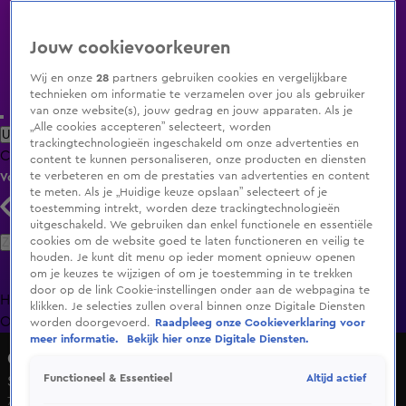
Jouw cookievoorkeuren
Wij en onze
28
partners gebruiken cookies en vergelijkbare
technieken om informatie te verzamelen over jou als gebruiker
van onze website(s), jouw gedrag en jouw apparaten. Als je
„Alle cookies accepteren” selecteert, worden
Uitzending Gemist
Populaire programma's
Zenders
Genres
trackingtechnologieën ingeschakeld om onze advertenties en
Clips
Films
Radio
Smart TV inlog
Shop
content te kunnen personaliseren, onze producten en diensten
te verbeteren en om de prestaties van advertenties en content
Volg KIJK
te meten. Als je „Huidige keuze opslaan” selecteert of je
toestemming intrekt, worden deze trackingtechnologieën
uitgeschakeld. We gebruiken dan enkel functionele en essentiële
Zoeken
cookies om de website goed te laten functioneren en veilig te
houden. Je kunt dit menu op ieder moment opnieuw openen
om je keuzes te wijzigen of om je toestemming in te trekken
door op de link Cookie-instellingen onder aan de webpagina te
Home
Uitzending Gemist
Programma's
De Bondgenoten
De
klikken. Je selecties zullen overal binnen onze Digitale Diensten
Oranjezomer
Livestreams
Shop
worden doorgevoerd.
Raadpleeg onze Cookieverklaring voor
meer informatie.
Bekijk hier onze Digitale Diensten.
Chateau Meiland En Route
Altijd actief
Functioneel & Essentieel
Seizoen 1, aflevering 7
7 okt 2024, 20:30