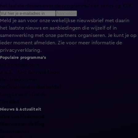
het laatste nieuws over de programma’s en series op KIJK.
Aanmelden
Meld je aan voor onze wekelijkse nieuwsbrief met daarin
het laatste nieuws en aanbiedingen die wijzelf of in
samenwerking met onze partners organiseren. Je kunt je op
ieder moment afmelden. Zie voor meer informatie de
privacyverklaring
.
Populaire programma's
De Bondgenoten
A.S.S. - Anti Survival Show
De Oranjezomer
Mi Dushi: wat is dan liefde?
Lang Leve de Liefde
Het Blok
Nieuws & Actualiteit
Hart van Nederland
Nieuws van de Dag
Shownieuws