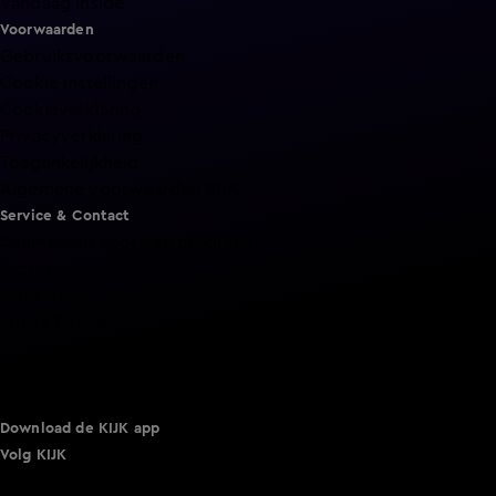
Vandaag Inside
Voorwaarden
Gebruiksvoorwaarden
Cookie instellingen
Cookieverklaring
Privacyverklaring
Toegankelijkheid
Algemene voorwaarden KIJK
Service & Contact
Aanmelden voor een programma
Acties
Adverteren
Smart TV inlog
Over KIJK
Vacatures
Klantenservice
Download de KIJK app
Volg KIJK
©
2026 Talpa Network. Alle rechten voorbehouden. Geen