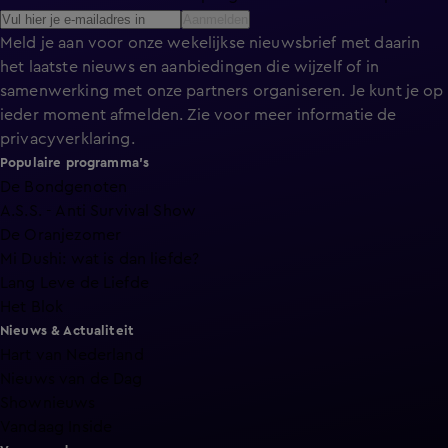
Aanmelden
Meld je aan voor onze wekelijkse nieuwsbrief met daarin
het laatste nieuws en aanbiedingen die wijzelf of in
samenwerking met onze partners organiseren. Je kunt je op
ieder moment afmelden. Zie voor meer informatie de
privacyverklaring
.
Populaire programma's
De Bondgenoten
A.S.S. - Anti Survival Show
De Oranjezomer
Mi Dushi: wat is dan liefde?
Lang Leve de Liefde
Het Blok
Nieuws & Actualiteit
Hart van Nederland
Nieuws van de Dag
Shownieuws
Vandaag Inside