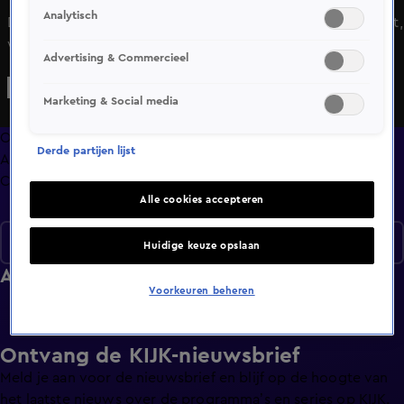
Analytisch
De schrik is groot als de familie hun weekbudget ontvangt,
want deze valt lager uit dan verwacht. De familie gaat
Advertising & Commercieel
langs bij een lokaal goed doel Help ons Helpen 0297, waar
zij de hulp van de Meilandjes goed kunnen gebruiken.
Marketing & Social media
Overzicht
Derde partijen lijst
Afleveringen
Clips
Alle cookies accepteren
Seizoen 1
Huidige keuze opslaan
Afleveringen
Voorkeuren beheren
Ontvang de KIJK-nieuwsbrief
Meld je aan voor de nieuwsbrief en blijf op de hoogte van
het laatste nieuws over de programma’s en series op KIJK.