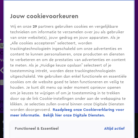
Jouw cookievoorkeuren
Wij en onze
29
partners gebruiken cookies en vergelijkbare
technieken om informatie te verzamelen over jou als gebruiker
van onze website(s), jouw gedrag en jouw apparaten. Als je
„Alle cookies accepteren” selecteert, worden
Uitzending Gemist
Populaire programma's
Zenders
Genres
trackingtechnologieën ingeschakeld om onze advertenties en
Clips
Films
Radio
Smart TV inlog
Shop
content te kunnen personaliseren, onze producten en diensten
te verbeteren en om de prestaties van advertenties en content
Volg KIJK
te meten. Als je „Huidige keuze opslaan” selecteert of je
toestemming intrekt, worden deze trackingtechnologieën
uitgeschakeld. We gebruiken dan enkel functionele en essentiële
Zoeken
cookies om de website goed te laten functioneren en veilig te
houden. Je kunt dit menu op ieder moment opnieuw openen
om je keuzes te wijzigen of om je toestemming in te trekken
door op de link Cookie-instellingen onder aan de webpagina te
Home
Uitzending Gemist
Programma's
De Bondgenoten
De
klikken. Je selecties zullen overal binnen onze Digitale Diensten
Oranjezomer
Livestreams
Shop
worden doorgevoerd.
Raadpleeg onze Cookieverklaring voor
meer informatie.
Bekijk hier onze Digitale Diensten.
Chateau Bijstand
Altijd actief
Functioneel & Essentieel
Seizoen 1, aflevering 6
18 apr 2022, 20:30