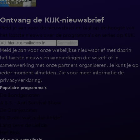
Ontvang de KIJK-nieuwsbrief
Meld je aan voor de nieuwsbrief en blijf op de hoogte van
het laatste nieuws over de programma’s en series op KIJK.
Aanmelden
Meld je aan voor onze wekelijkse nieuwsbrief met daarin
het laatste nieuws en aanbiedingen die wijzelf of in
samenwerking met onze partners organiseren. Je kunt je op
ieder moment afmelden. Zie voor meer informatie de
privacyverklaring
.
Populaire programma's
De Bondgenoten
A.S.S. - Anti Survival Show
De Oranjezomer
Mi Dushi: wat is dan liefde?
Lang Leve de Liefde
Het Blok