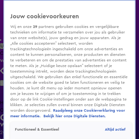
Jouw cookievoorkeuren
Wij en onze
29
partners gebruiken cookies en vergelijkbare
technieken om informatie te verzamelen over jou als gebruiker
van onze website(s), jouw gedrag en jouw apparaten. Als je
„Alle cookies accepteren” selecteert, worden
Uitzending Gemist
Populaire programma's
Zenders
Genres
trackingtechnologieën ingeschakeld om onze advertenties en
Clips
Films
Radio
Smart TV inlog
Shop
content te kunnen personaliseren, onze producten en diensten
te verbeteren en om de prestaties van advertenties en content
Volg KIJK
te meten. Als je „Huidige keuze opslaan” selecteert of je
toestemming intrekt, worden deze trackingtechnologieën
uitgeschakeld. We gebruiken dan enkel functionele en essentiële
Zoeken
cookies om de website goed te laten functioneren en veilig te
houden. Je kunt dit menu op ieder moment opnieuw openen
om je keuzes te wijzigen of om je toestemming in te trekken
door op de link Cookie-instellingen onder aan de webpagina te
Home
Uitzending Gemist
Programma's
De Bondgenoten
De
klikken. Je selecties zullen overal binnen onze Digitale Diensten
Oranjezomer
Livestreams
Shop
worden doorgevoerd.
Raadpleeg onze Cookieverklaring voor
Car Wars
meer informatie.
Bekijk hier onze Digitale Diensten.
Wie blijkt coureursbloed te hebben?
Altijd actief
Functioneel & Essentieel
20 aug 2021, 20:30