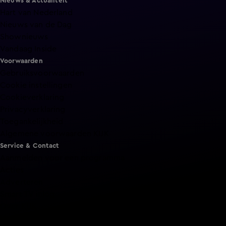
Nieuws & Actualiteit
Hart van Nederland
Nieuws van de Dag
Shownieuws
Vandaag Inside
Voorwaarden
Gebruiksvoorwaarden
Cookie instellingen
Cookieverklaring
Privacyverklaring
Toegankelijkheid
Algemene voorwaarden KIJK
Service & Contact
Aanmelden voor een programma
Acties
Adverteren
Smart TV inlog
Over KIJK
Vacatures