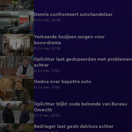
Dennis confronteert autohandelaar
6:04
Di 26 mei, 20:28
Verkeerde kozijnen zorgen voor
4:53
bouwdrama
Di 26 mei, 20:28
Oplichter laat gedupeerden met problemen
0:46
achter
Di 26 mei, 17:03
Gedoe over kapotte auto
1:29
Di 26 mei, 17:00
Oplichter blijkt oude bekende van Bureau
5:52
Onrecht
Di 19 mei, 20:29
Bedrieger laat gezin dakloos achter
0:54