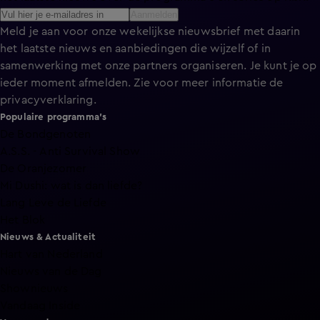
Aanmelden
Meld je aan voor onze wekelijkse nieuwsbrief met daarin
het laatste nieuws en aanbiedingen die wijzelf of in
samenwerking met onze partners organiseren. Je kunt je op
ieder moment afmelden. Zie voor meer informatie de
privacyverklaring
.
Populaire programma's
De Bondgenoten
A.S.S. - Anti Survival Show
De Oranjezomer
Mi Dushi: wat is dan liefde?
Lang Leve de Liefde
Het Blok
Nieuws & Actualiteit
Hart van Nederland
Nieuws van de Dag
Shownieuws
Vandaag Inside