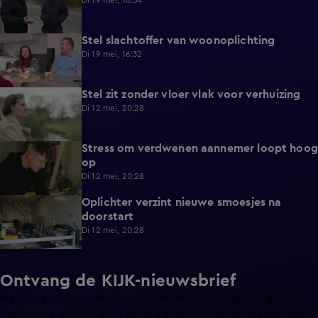
Di 19 mei, 16:34
Stel slachtoffer van woonoplichting
1:23
Di 19 mei, 16:32
Stel zit zonder vloer vlak voor verhuizing
0:54
Di 12 mei, 20:28
Stress om verdwenen aannemer loopt hoog
0:52
op
Di 12 mei, 20:28
Oplichter verzint nieuwe smoesjes na
0:55
doorstart
Di 12 mei, 20:28
Ontvang de KIJK-nieuwsbrief
Meld je aan voor de nieuwsbrief en blijf op de hoogte van
het laatste nieuws over de programma’s en series op KIJK.