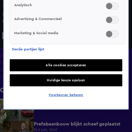
Analytisch
14 mei 2025, 17:58
In Bureau Onrecht trekt Dennis naar een Brabants
Advertising & Commercieel
landgoed, waar bewoonster Rianne verwikkeld raakt in
een conflict met de verpachter. Door een misverstand
Marketing & Social media
wordt haar tuin deels verwoest en verschijnt er plots een
chalet op haar grond. Terwijl Rianne denkt dat ze eigenaar
Derde partijen lijst
is, houdt de verhuurder vol van niet. De spanningen lopen
Overzicht
op, totdat Dennis en zijn team bemiddelen.
Afleveringen
Alle cookies accepteren
Clips
Info
Huidige keuze opslaan
Clips
Voorkeuren beheren
Aannemer schuift de schuld af
0:25
Di 2 juni, 20:29
Prefabaanbouw blijkt scheef geplaatst
1:02
Di 2 juni, 16:41