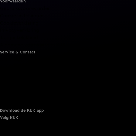
Voorwaarden
Gebruiksvoorwaarden
Cookie instellingen
Cookieverklaring
Privacyverklaring
Toegankelijkheid
Algemene voorwaarden KIJK
Service & Contact
Aanmelden voor een programma
Acties
Adverteren
Smart TV inlog
Over KIJK
Vacatures
Klantenservice
Download de KIJK app
Volg KIJK
©
2026 Talpa Network. Alle rechten voorbehouden. Geen
tekst- en datamining.