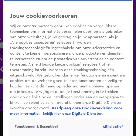
Jouw cookievoorkeuren
Wij en onze
29
partners gebruiken cookies en vergelijkbare
technieken om informatie te verzamelen over jou als gebruiker
van onze website(s), jouw gedrag en jouw apparaten. Als je
„Alle cookies accepteren” selecteert, worden
Uitzending Gemist
Populaire programma's
Zenders
Genres
trackingtechnologieën ingeschakeld om onze advertenties en
Clips
Films
Radio
Smart TV inlog
Shop
content te kunnen personaliseren, onze producten en diensten
te verbeteren en om de prestaties van advertenties en content
Volg KIJK
te meten. Als je „Huidige keuze opslaan” selecteert of je
toestemming intrekt, worden deze trackingtechnologieën
uitgeschakeld. We gebruiken dan enkel functionele en essentiële
Zoeken
cookies om de website goed te laten functioneren en veilig te
houden. Je kunt dit menu op ieder moment opnieuw openen
om je keuzes te wijzigen of om je toestemming in te trekken
door op de link Cookie-instellingen onder aan de webpagina te
Home
Uitzending Gemist
Programma's
De Bondgenoten
De
klikken. Je selecties zullen overal binnen onze Digitale Diensten
Oranjezomer
Livestreams
Shop
worden doorgevoerd.
Raadpleeg onze Cookieverklaring voor
meer informatie.
Bekijk hier onze Digitale Diensten.
Bureau Onrecht
Altijd actief
Functioneel & Essentieel
Rianne schrikt: chalet plotseling midden in haar tuin
gebouwd