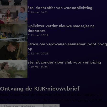
Stel slachtoffer van woonoplichting
1:23
Di 19 mei, 16:32
Oplichter verzint nieuwe smoesjes na
0:55
doorstart
Di 12 mei, 20:28
Stress om verdwenen aannemer loopt hoog
0:52
op
Di 12 mei, 20:28
Stel zit zonder vloer vlak voor verhuizing
0:54
Di 12 mei, 20:28
Ontvang de KIJK-nieuwsbrief
Meld je aan voor de nieuwsbrief en blijf op de hoogte van
het laatste nieuws over de programma’s en series op KIJK.
Aanmelden