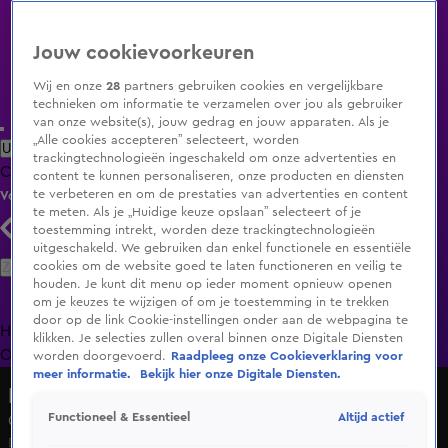
Jouw cookievoorkeuren
Wij en onze
28
partners gebruiken cookies en vergelijkbare
technieken om informatie te verzamelen over jou als gebruiker
van onze website(s), jouw gedrag en jouw apparaten. Als je
„Alle cookies accepteren” selecteert, worden
Uitzending Gemist
Populaire programma's
Zenders
Genres
trackingtechnologieën ingeschakeld om onze advertenties en
Clips
Films
Radio
Smart TV inlog
Shop
content te kunnen personaliseren, onze producten en diensten
te verbeteren en om de prestaties van advertenties en content
Volg KIJK
te meten. Als je „Huidige keuze opslaan” selecteert of je
toestemming intrekt, worden deze trackingtechnologieën
uitgeschakeld. We gebruiken dan enkel functionele en essentiële
Zoeken
cookies om de website goed te laten functioneren en veilig te
houden. Je kunt dit menu op ieder moment opnieuw openen
om je keuzes te wijzigen of om je toestemming in te trekken
door op de link Cookie-instellingen onder aan de webpagina te
Home
Uitzending Gemist
Programma's
De Bondgenoten
De
klikken. Je selecties zullen overal binnen onze Digitale Diensten
Oranjezomer
Livestreams
Shop
worden doorgevoerd.
Raadpleeg onze Cookieverklaring voor
meer informatie.
Bekijk hier onze Digitale Diensten.
Bureau Onrecht
Altijd actief
Functioneel & Essentieel
Oplichter verzint nieuwe smoesjes na doorstart
Di 12 mei, 20:28