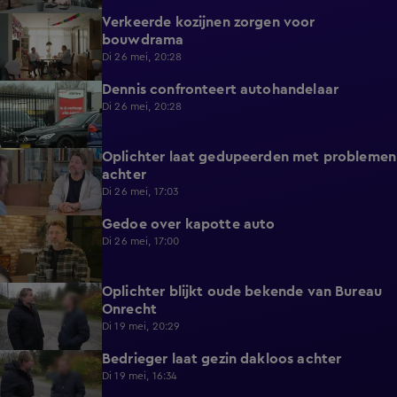
Verkeerde kozijnen zorgen voor
4:53
bouwdrama
Di 26 mei, 20:28
Dennis confronteert autohandelaar
6:04
Di 26 mei, 20:28
Oplichter laat gedupeerden met problemen
0:46
achter
Di 26 mei, 17:03
Gedoe over kapotte auto
1:29
Di 26 mei, 17:00
Oplichter blijkt oude bekende van Bureau
5:52
Onrecht
Di 19 mei, 20:29
Bedrieger laat gezin dakloos achter
0:54
Di 19 mei, 16:34