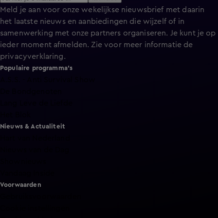
Meld je aan voor onze wekelijkse nieuwsbrief met daarin
het laatste nieuws en aanbiedingen die wijzelf of in
samenwerking met onze partners organiseren. Je kunt je op
ieder moment afmelden. Zie voor meer informatie de
privacyverklaring
.
Populaire programma's
A.S.S. - Anti Survival Show
De Bondgenoten
Lang Leve de Liefde
Het Blok
Nieuws & Actualiteit
Hart van Nederland
Nieuws van de Dag
Shownieuws
Vandaag Inside
Voorwaarden
Gebruiksvoorwaarden
Cookie instellingen