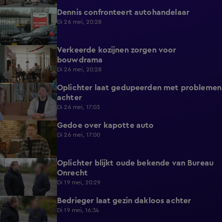
Dennis confronteert autohandelaar
6:04
Di 26 mei, 20:28
Verkeerde kozijnen zorgen voor
4:53
bouwdrama
Di 26 mei, 20:28
Oplichter laat gedupeerden met problemen
0:46
achter
Di 26 mei, 17:03
Gedoe over kapotte auto
1:29
Di 26 mei, 17:00
Oplichter blijkt oude bekende van Bureau
5:52
Onrecht
Di 19 mei, 20:29
Bedrieger laat gezin dakloos achter
0:54
Di 19 mei, 16:34