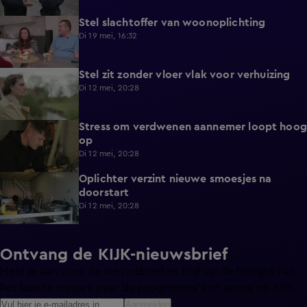
Stel slachtoffer van woonoplichting
1:23
Di 19 mei, 16:32
Stel zit zonder vloer vlak voor verhuizing
0:54
Di 12 mei, 20:28
Stress om verdwenen aannemer loopt hoog
0:52
op
Di 12 mei, 20:28
Oplichter verzint nieuwe smoesjes na
0:55
doorstart
Di 12 mei, 20:28
Ontvang de KIJK-nieuwsbrief
Meld je aan voor de nieuwsbrief en blijf op de hoogte van
het laatste nieuws over de programma’s en series op KIJK.
Aanmelden