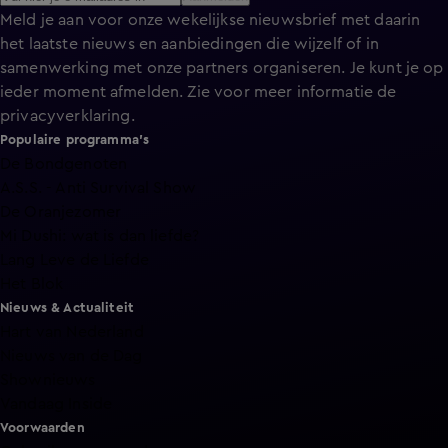
Meld je aan voor onze wekelijkse nieuwsbrief met daarin
het laatste nieuws en aanbiedingen die wijzelf of in
samenwerking met onze partners organiseren. Je kunt je op
ieder moment afmelden. Zie voor meer informatie de
privacyverklaring
.
Populaire programma's
De Bondgenoten
A.S.S. - Anti Survival Show
De Oranjezomer
Mi Dushi: wat is dan liefde?
Lang Leve de Liefde
Het Blok
Nieuws & Actualiteit
Hart van Nederland
Nieuws van de Dag
Shownieuws
Vandaag Inside
Voorwaarden