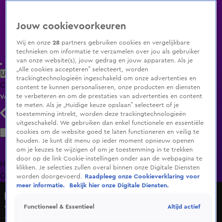
Jouw cookievoorkeuren
Wij en onze
28
partners gebruiken cookies en vergelijkbare
technieken om informatie te verzamelen over jou als gebruiker
van onze website(s), jouw gedrag en jouw apparaten. Als je
„Alle cookies accepteren” selecteert, worden
Uitzending Gemist
Populaire programma's
Zenders
Genres
trackingtechnologieën ingeschakeld om onze advertenties en
Clips
Films
Radio
Smart TV inlog
Shop
content te kunnen personaliseren, onze producten en diensten
te verbeteren en om de prestaties van advertenties en content
Volg KIJK
te meten. Als je „Huidige keuze opslaan” selecteert of je
toestemming intrekt, worden deze trackingtechnologieën
uitgeschakeld. We gebruiken dan enkel functionele en essentiële
Zoeken
cookies om de website goed te laten functioneren en veilig te
houden. Je kunt dit menu op ieder moment opnieuw openen
om je keuzes te wijzigen of om je toestemming in te trekken
door op de link Cookie-instellingen onder aan de webpagina te
Home
Uitzending Gemist
Programma's
De Bondgenoten
De
klikken. Je selecties zullen overal binnen onze Digitale Diensten
Oranjezomer
Livestreams
Shop
worden doorgevoerd.
Raadpleeg onze Cookieverklaring voor
meer informatie.
Bekijk hier onze Digitale Diensten.
Bureau Onrecht
Altijd actief
Functioneel & Essentieel
Verrassende confrontatie met Laura's aannemer
15 mei 2025, 20:29