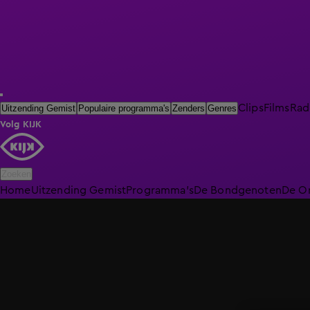
Clips
Films
Rad
Uitzending Gemist
Populaire programma's
Zenders
Genres
Volg KIJK
Zoeken
Home
Uitzending Gemist
Programma's
De Bondgenoten
De O