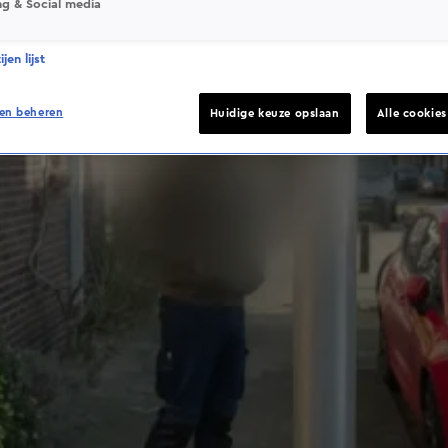
ng & Social media
jen lijst
en beheren
Huidige keuze opslaan
Alle cookie