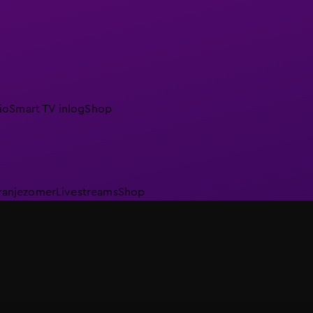
io
Smart TV inlog
Shop
ranjezomer
Livestreams
Shop