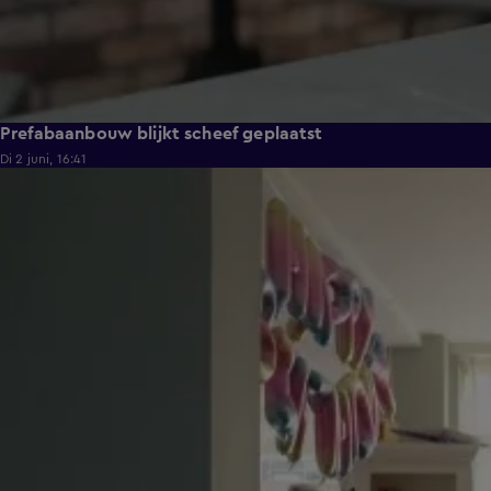
Prefabaanbouw blijkt scheef geplaatst
Di 2 juni, 16:41
4:53