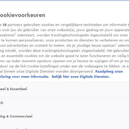
ookievoorkeuren
ze
28
partners gebruiken cookies en vergelijkbare technieken om informatie 
 over jou als gebruiker van onze website(s), jouw gedrag en jouw apparaten.
cepteren” selecteert, worden trackingtechnologieën ingeschakeld om onze 
 te kunnen personaliseren, onze producten en diensten te verbeteren en o
 van advertenties en content te meten. Als je „Huidige keuze opslaan” selecte
g intrekt, worden deze trackingtechnologieën uitgeschakeld. We gebruike
e en essentiële cookies om de website goed te laten functioneren en veilig 
enu op ieder moment opnieuw openen om je keuzes te wijzigen of om je t
 door op de link Cookie-instellingen onder aan de webpagina te klikken. Je s
ral binnen onze Digitale Diensten worden doorgevoerd.
Raadpleeg onze
laring voor meer informatie.
Bekijk hier onze Digitale Diensten.
eel & Essentieel
ch
sing & Commercieel