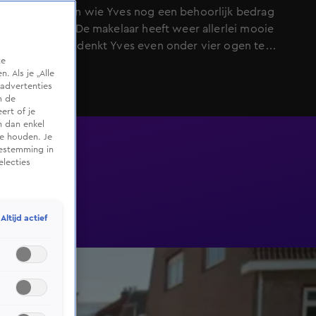
makelaar van wie Yves nog een behoorlijk bedrag
terugkrijgt. De makelaar heeft weer allerlei mooie
verhalen en denkt Yves even onder vier ogen te
te
kunnen spreken, maar Dennis is het daar mooi niet mee
 Als je „Alle
eens.
advertenties
m de
ert of je
n dan enkel
te houden. Je
oestemming in
electies
Altijd actief