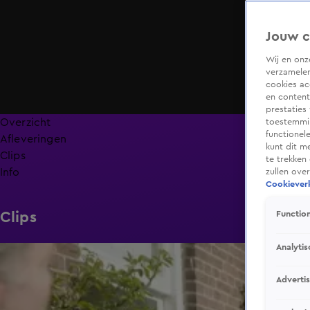
Jouw c
Wij en on
verzamelen
cookies ac
en content
prestaties
Overzicht
toestemmin
functionel
Afleveringen
kunt dit m
Clips
te trekken
Info
zullen ove
Cookieverk
Clips
Function
Analytis
0:25
Adverti