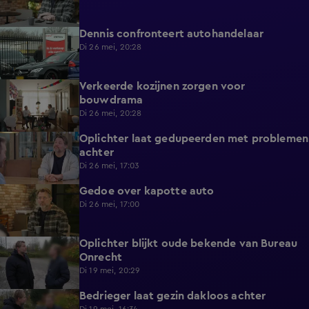
Dennis confronteert autohandelaar
6:04
Di 26 mei, 20:28
Verkeerde kozijnen zorgen voor
4:53
bouwdrama
Di 26 mei, 20:28
Oplichter laat gedupeerden met problemen
0:46
achter
Di 26 mei, 17:03
Gedoe over kapotte auto
1:29
Di 26 mei, 17:00
Oplichter blijkt oude bekende van Bureau
5:52
Onrecht
Di 19 mei, 20:29
Bedrieger laat gezin dakloos achter
0:54