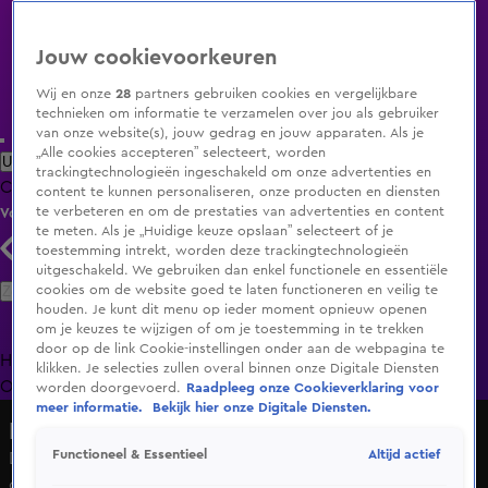
Jouw cookievoorkeuren
Wij en onze
28
partners gebruiken cookies en vergelijkbare
technieken om informatie te verzamelen over jou als gebruiker
van onze website(s), jouw gedrag en jouw apparaten. Als je
„Alle cookies accepteren” selecteert, worden
Uitzending Gemist
Populaire programma's
Zenders
Genres
trackingtechnologieën ingeschakeld om onze advertenties en
Clips
Films
Radio
Smart TV inlog
Shop
content te kunnen personaliseren, onze producten en diensten
te verbeteren en om de prestaties van advertenties en content
Volg KIJK
te meten. Als je „Huidige keuze opslaan” selecteert of je
toestemming intrekt, worden deze trackingtechnologieën
uitgeschakeld. We gebruiken dan enkel functionele en essentiële
Zoeken
cookies om de website goed te laten functioneren en veilig te
houden. Je kunt dit menu op ieder moment opnieuw openen
om je keuzes te wijzigen of om je toestemming in te trekken
door op de link Cookie-instellingen onder aan de webpagina te
Home
Uitzending Gemist
Programma's
De Bondgenoten
De
klikken. Je selecties zullen overal binnen onze Digitale Diensten
Oranjezomer
Livestreams
Shop
worden doorgevoerd.
Raadpleeg onze Cookieverklaring voor
meer informatie.
Bekijk hier onze Digitale Diensten.
Bureau Onrecht
Altijd actief
Functioneel & Essentieel
Dennis komt met slim plan om foute autoverkoper te
ontmaskeren!