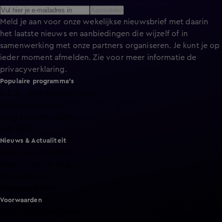
Aanmelden
Meld je aan voor onze wekelijkse nieuwsbrief met daarin
het laatste nieuws en aanbiedingen die wijzelf of in
samenwerking met onze partners organiseren. Je kunt je op
ieder moment afmelden. Zie voor meer informatie de
privacyverklaring
.
Populaire programma's
A.S.S. - Anti Survival Show
De Bondgenoten
Lang Leve de Liefde
Het Blok
Nieuws & Actualiteit
Hart van Nederland
Nieuws van de Dag
Shownieuws
Vandaag Inside
Voorwaarden
Gebruiksvoorwaarden