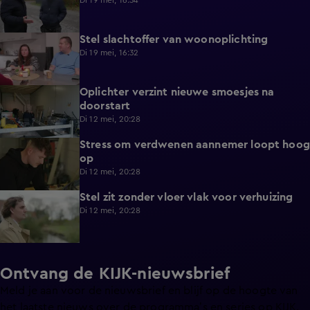
Di 19 mei, 16:34
Stel slachtoffer van woonoplichting
1:23
Di 19 mei, 16:32
Oplichter verzint nieuwe smoesjes na
0:55
doorstart
Di 12 mei, 20:28
Stress om verdwenen aannemer loopt hoog
0:52
op
Di 12 mei, 20:28
Stel zit zonder vloer vlak voor verhuizing
0:54
Di 12 mei, 20:28
Ontvang de KIJK-nieuwsbrief
Meld je aan voor de nieuwsbrief en blijf op de hoogte van
het laatste nieuws over de programma’s en series op KIJK.