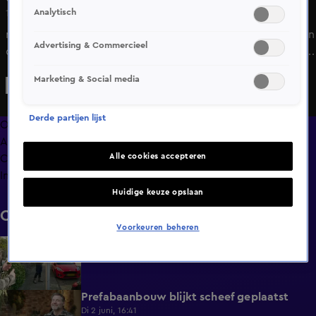
Analytisch
1 mei 2025, 20:28
n Bureau Onrecht denkt de autoverkoper van Romy boven
Advertising & Commercieel
de wet te staan. Dennis schakelt een slim plan in: hij doet
zich voor als koper en maakt een proefrit om hem op
Marketing & Social media
heterdaad te betrappen.
Derde partijen lijst
Overzicht
Afleveringen
Alle cookies accepteren
Clips
Info
Huidige keuze opslaan
Clips
Voorkeuren beheren
Aannemer schuift de schuld af
0:25
Di 2 juni, 20:29
Prefabaanbouw blijkt scheef geplaatst
1:02
Di 2 juni, 16:41