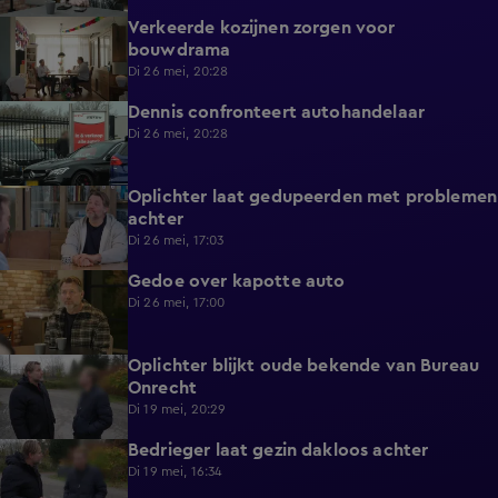
Verkeerde kozijnen zorgen voor
4:53
bouwdrama
Di 26 mei, 20:28
Dennis confronteert autohandelaar
6:04
Di 26 mei, 20:28
Oplichter laat gedupeerden met problemen
0:46
achter
Di 26 mei, 17:03
Gedoe over kapotte auto
1:29
Di 26 mei, 17:00
Oplichter blijkt oude bekende van Bureau
5:52
Onrecht
Di 19 mei, 20:29
Bedrieger laat gezin dakloos achter
0:54
Di 19 mei, 16:34