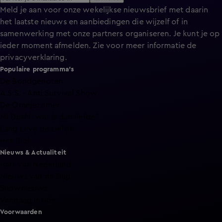
Meld je aan voor onze wekelijkse nieuwsbrief met daarin
het laatste nieuws en aanbiedingen die wijzelf of in
samenwerking met onze partners organiseren. Je kunt je op
ieder moment afmelden. Zie voor meer informatie de
privacyverklaring
.
Populaire programma's
De Bondgenoten
A.S.S. - Anti Survival Show
De Oranjezomer
Mi Dushi: wat is dan liefde?
Lang Leve de Liefde
Het Blok
Nieuws & Actualiteit
Hart van Nederland
Nieuws van de Dag
Shownieuws
Vandaag Inside
Voorwaarden