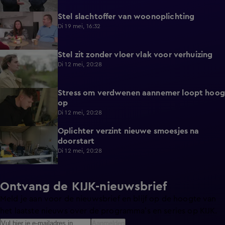
Stel slachtoffer van woonoplichting
1:23
Di 19 mei, 16:32
Stel zit zonder vloer vlak voor verhuizing
0:54
Di 12 mei, 20:28
Stress om verdwenen aannemer loopt hoog
0:52
op
Di 12 mei, 20:28
Oplichter verzint nieuwe smoesjes na
0:55
doorstart
Di 12 mei, 20:28
Ontvang de KIJK-nieuwsbrief
Meld je aan voor de nieuwsbrief en blijf op de hoogte van
het laatste nieuws over de programma’s en series op KIJK.
Aanmelden