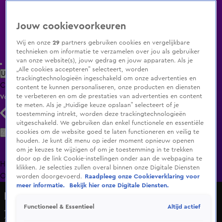
Jouw cookievoorkeuren
Wij en onze
29
partners gebruiken cookies en vergelijkbare
technieken om informatie te verzamelen over jou als gebruiker
van onze website(s), jouw gedrag en jouw apparaten. Als je
„Alle cookies accepteren” selecteert, worden
Uitzending Gemist
Populaire programma's
Zenders
Genres
trackingtechnologieën ingeschakeld om onze advertenties en
Clips
Films
Radio
Smart TV inlog
Shop
content te kunnen personaliseren, onze producten en diensten
te verbeteren en om de prestaties van advertenties en content
Volg KIJK
te meten. Als je „Huidige keuze opslaan” selecteert of je
toestemming intrekt, worden deze trackingtechnologieën
uitgeschakeld. We gebruiken dan enkel functionele en essentiële
Zoeken
cookies om de website goed te laten functioneren en veilig te
houden. Je kunt dit menu op ieder moment opnieuw openen
om je keuzes te wijzigen of om je toestemming in te trekken
door op de link Cookie-instellingen onder aan de webpagina te
Home
Uitzending Gemist
Programma's
De Bondgenoten
De
klikken. Je selecties zullen overal binnen onze Digitale Diensten
Oranjezomer
Livestreams
Shop
worden doorgevoerd.
Raadpleeg onze Cookieverklaring voor
meer informatie.
Bekijk hier onze Digitale Diensten.
Bureau Onrecht
Altijd actief
Functioneel & Essentieel
Johan bestelt kerstbomen, krijgt plastic prul thuis
22 mei 2025, 20:30