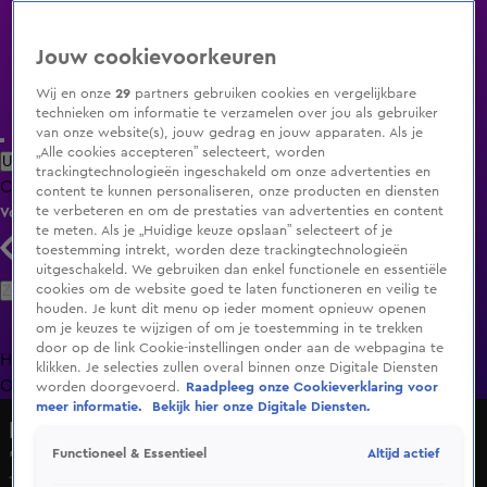
Jouw cookievoorkeuren
Wij en onze
29
partners gebruiken cookies en vergelijkbare
technieken om informatie te verzamelen over jou als gebruiker
van onze website(s), jouw gedrag en jouw apparaten. Als je
„Alle cookies accepteren” selecteert, worden
Uitzending Gemist
Populaire programma's
Zenders
Genres
trackingtechnologieën ingeschakeld om onze advertenties en
Clips
Films
Radio
Smart TV inlog
Shop
content te kunnen personaliseren, onze producten en diensten
te verbeteren en om de prestaties van advertenties en content
Volg KIJK
te meten. Als je „Huidige keuze opslaan” selecteert of je
toestemming intrekt, worden deze trackingtechnologieën
uitgeschakeld. We gebruiken dan enkel functionele en essentiële
Zoeken
cookies om de website goed te laten functioneren en veilig te
houden. Je kunt dit menu op ieder moment opnieuw openen
om je keuzes te wijzigen of om je toestemming in te trekken
door op de link Cookie-instellingen onder aan de webpagina te
Home
Uitzending Gemist
Programma's
De Bondgenoten
De
klikken. Je selecties zullen overal binnen onze Digitale Diensten
Oranjezomer
Livestreams
Shop
worden doorgevoerd.
Raadpleeg onze Cookieverklaring voor
meer informatie.
Bekijk hier onze Digitale Diensten.
Britts Gouwe Ouwen
Altijd actief
Functioneel & Essentieel
'Ik heb in een doos onder de brug geslapen...'
14 apr 2020, 06:24