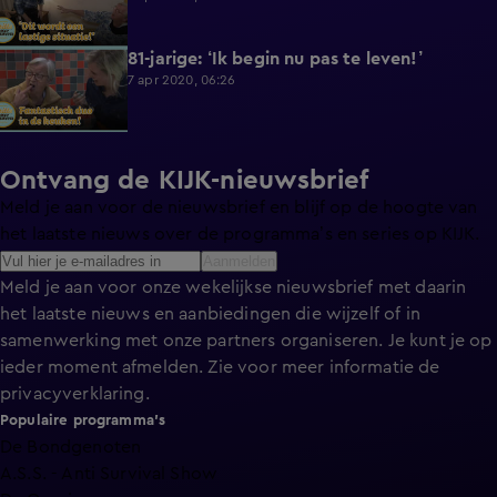
81-jarige: ‘Ik begin nu pas te leven!’
4:45
7 apr 2020, 06:26
Ontvang de KIJK-nieuwsbrief
Meld je aan voor de nieuwsbrief en blijf op de hoogte van
het laatste nieuws over de programma’s en series op KIJK.
Aanmelden
Meld je aan voor onze wekelijkse nieuwsbrief met daarin
het laatste nieuws en aanbiedingen die wijzelf of in
samenwerking met onze partners organiseren. Je kunt je op
ieder moment afmelden. Zie voor meer informatie de
privacyverklaring
.
Populaire programma's
De Bondgenoten
A.S.S. - Anti Survival Show