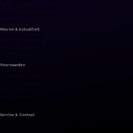
De Oranjezomer
Mi Dushi: wat is dan liefde?
Lang Leve de Liefde
Het Blok
Nieuws & Actualiteit
Hart van Nederland
Nieuws van de Dag
Shownieuws
Vandaag Inside
Voorwaarden
Gebruiksvoorwaarden
Cookie instellingen
Cookieverklaring
Privacyverklaring
Toegankelijkheid
Algemene voorwaarden KIJK
Service & Contact
Aanmelden voor een programma
Acties