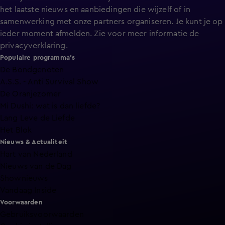
het laatste nieuws en aanbiedingen die wijzelf of in
samenwerking met onze partners organiseren. Je kunt je op
ieder moment afmelden. Zie voor meer informatie de
privacyverklaring
.
Populaire programma's
De Bondgenoten
A.S.S. - Anti Survival Show
De Oranjezomer
Mi Dushi: wat is dan liefde?
Lang Leve de Liefde
Het Blok
Nieuws & Actualiteit
Hart van Nederland
Nieuws van de Dag
Shownieuws
Vandaag Inside
Voorwaarden
Gebruiksvoorwaarden