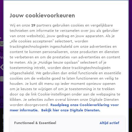
Jouw cookievoorkeuren
Wij en onze
29
partners gebruiken cookies en vergelijkbare
technieken om informatie te verzamelen over jou als gebruiker
van onze website(s), jouw gedrag en jouw apparaten. Als je
„Alle cookies accepteren” selecteert, worden
Uitzending Gemist
Populaire programma's
Zenders
Genres
trackingtechnologieën ingeschakeld om onze advertenties en
Clips
Films
Radio
Smart TV inlog
Shop
content te kunnen personaliseren, onze producten en diensten
te verbeteren en om de prestaties van advertenties en content
Volg KIJK
te meten. Als je „Huidige keuze opslaan” selecteert of je
toestemming intrekt, worden deze trackingtechnologieën
uitgeschakeld. We gebruiken dan enkel functionele en essentiële
Zoeken
cookies om de website goed te laten functioneren en veilig te
houden. Je kunt dit menu op ieder moment opnieuw openen
om je keuzes te wijzigen of om je toestemming in te trekken
door op de link Cookie-instellingen onder aan de webpagina te
Home
Uitzending Gemist
Programma's
De Bondgenoten
De
klikken. Je selecties zullen overal binnen onze Digitale Diensten
Oranjezomer
Livestreams
Shop
worden doorgevoerd.
Raadpleeg onze Cookieverklaring voor
meer informatie.
Bekijk hier onze Digitale Diensten.
Bridget in Hollywood
Altijd actief
Functioneel & Essentieel
Seizoen 1, aflevering 3
15 mei 2016, 22:35