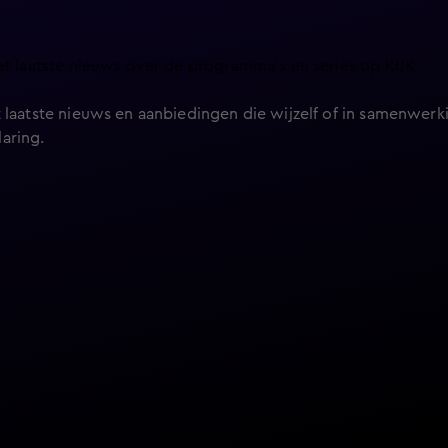
et laatste nieuws over de programma’s en series op KIJK.
 laatste nieuws en aanbiedingen die wijzelf of in samenwerki
laring
.