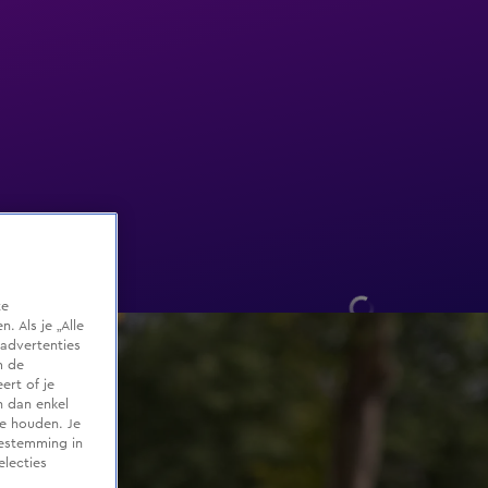
te
 Als je „Alle
advertenties
m de
ert of je
n dan enkel
te houden. Je
oestemming in
electies