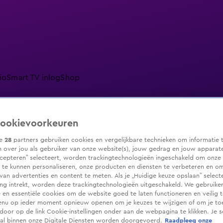
io
Smart TV inlog
Shop
ookievoorkeuren
ranjezomer
Livestreams
Shop
ze
28
partners gebruiken cookies en vergelijkbare technieken om informatie 
 over jou als gebruiker van onze website(s), jouw gedrag en jouw apparaten.
cepteren” selecteert, worden trackingtechnologieën ingeschakeld om onze 
 te kunnen personaliseren, onze producten en diensten te verbeteren en o
 van advertenties en content te meten. Als je „Huidige keuze opslaan” selecte
g intrekt, worden deze trackingtechnologieën uitgeschakeld. We gebruike
e en essentiële cookies om de website goed te laten functioneren en veilig 
enu op ieder moment opnieuw openen om je keuzes te wijzigen of om je t
 door op de link Cookie-instellingen onder aan de webpagina te klikken. Je s
ral binnen onze Digitale Diensten worden doorgevoerd.
Raadpleeg onze