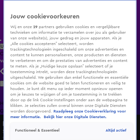
Jouw cookievoorkeuren
Wij en onze
29
partners gebruiken cookies en vergelijkbare
technieken om informatie te verzamelen over jou als gebruiker
van onze website(s), jouw gedrag en jouw apparaten. Als je
„Alle cookies accepteren” selecteert, worden
Uitzending Gemist
Populaire programma's
Zenders
Genres
trackingtechnologieën ingeschakeld om onze advertenties en
Clips
Films
Radio
Smart TV inlog
Shop
content te kunnen personaliseren, onze producten en diensten
te verbeteren en om de prestaties van advertenties en content
Volg KIJK
te meten. Als je „Huidige keuze opslaan” selecteert of je
toestemming intrekt, worden deze trackingtechnologieën
uitgeschakeld. We gebruiken dan enkel functionele en essentiële
Zoeken
cookies om de website goed te laten functioneren en veilig te
houden. Je kunt dit menu op ieder moment opnieuw openen
om je keuzes te wijzigen of om je toestemming in te trekken
door op de link Cookie-instellingen onder aan de webpagina te
Home
Uitzending Gemist
Programma's
De Bondgenoten
De
klikken. Je selecties zullen overal binnen onze Digitale Diensten
Oranjezomer
Livestreams
Shop
worden doorgevoerd.
Raadpleeg onze Cookieverklaring voor
meer informatie.
Bekijk hier onze Digitale Diensten.
Bij Andy in de Auto!
Altijd actief
Functioneel & Essentieel
Seizoen 1, aflevering 5
19 nov 2024, 19:30