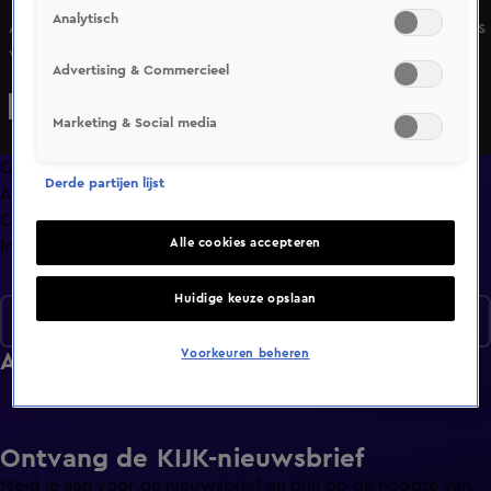
Analytisch
Ajax-verdediger Youri Baas bespreekt zijn ontwikkeling als
veelzijdige voetbalspeler bij Ajax, zijn tijd bij voetbalclub
Advertising & Commercieel
N.E.C., en de feedback dat hij meer pit moet tonen op het
veld. Youri onthult dat gesprekken over een
Marketing & Social media
contractverlenging bij Ajax al lopen en vertelt hoe hij zijn
vriendin via Instagram ontmoette. Ook prijst hij coach
Overzicht
Derde partijen lijst
Farioli om zijn betrokkenheid.
Afleveringen
Clips
Alle cookies accepteren
Info
Huidige keuze opslaan
Seizoen 1
Voorkeuren beheren
Afleveringen
Ontvang de KIJK-nieuwsbrief
Meld je aan voor de nieuwsbrief en blijf op de hoogte van