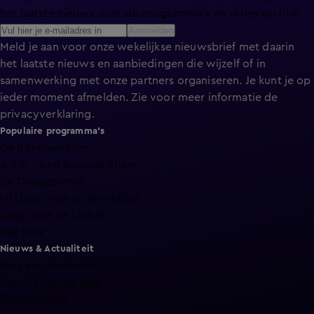
het laatste nieuws over de programma’s en series op KIJK.
Aanmelden
Meld je aan voor onze wekelijkse nieuwsbrief met daarin
het laatste nieuws en aanbiedingen die wijzelf of in
samenwerking met onze partners organiseren. Je kunt je op
ieder moment afmelden. Zie voor meer informatie de
privacyverklaring
.
Populaire programma's
De Bondgenoten
A.S.S. - Anti Survival Show
De Oranjezomer
Mi Dushi: wat is dan liefde?
Lang Leve de Liefde
Het Blok
Nieuws & Actualiteit
Hart van Nederland
Nieuws van de Dag
Shownieuws