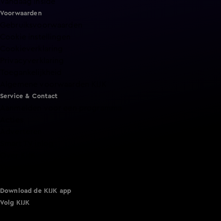
Vandaag Inside
Voorwaarden
Gebruiksvoorwaarden
Cookie instellingen
Cookieverklaring
Privacyverklaring
Toegankelijkheid
Algemene voorwaarden KIJK
Service & Contact
Aanmelden voor een programma
Acties
Adverteren
Smart TV inlog
Over KIJK
Vacatures
Klantenservice
Download de KIJK app
Volg KIJK
©
2026 Talpa Network. Alle rechten voorbehouden. Geen