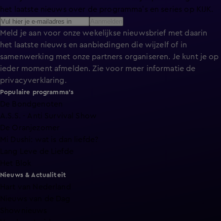
het laatste nieuws over de programma’s en series op KIJK.
Aanmelden
Meld je aan voor onze wekelijkse nieuwsbrief met daarin
het laatste nieuws en aanbiedingen die wijzelf of in
samenwerking met onze partners organiseren. Je kunt je op
ieder moment afmelden. Zie voor meer informatie de
privacyverklaring
.
Populaire programma's
De Bondgenoten
A.S.S. - Anti Survival Show
De Oranjezomer
Mi Dushi: wat is dan liefde?
Lang Leve de Liefde
Het Blok
Nieuws & Actualiteit
Hart van Nederland
Nieuws van de Dag
Shownieuws