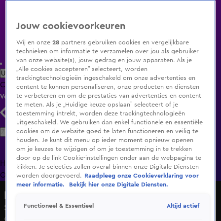
Jouw cookievoorkeuren
Wij en onze
28
partners gebruiken cookies en vergelijkbare
technieken om informatie te verzamelen over jou als gebruiker
van onze website(s), jouw gedrag en jouw apparaten. Als je
„Alle cookies accepteren” selecteert, worden
Uitzending Gemist
Populaire programma's
Zenders
Genres
trackingtechnologieën ingeschakeld om onze advertenties en
Clips
Films
Radio
Smart TV inlog
Shop
content te kunnen personaliseren, onze producten en diensten
te verbeteren en om de prestaties van advertenties en content
Volg KIJK
te meten. Als je „Huidige keuze opslaan” selecteert of je
toestemming intrekt, worden deze trackingtechnologieën
uitgeschakeld. We gebruiken dan enkel functionele en essentiële
Zoeken
cookies om de website goed te laten functioneren en veilig te
houden. Je kunt dit menu op ieder moment opnieuw openen
om je keuzes te wijzigen of om je toestemming in te trekken
door op de link Cookie-instellingen onder aan de webpagina te
Home
Uitzending Gemist
Programma's
De Bondgenoten
De
klikken. Je selecties zullen overal binnen onze Digitale Diensten
Oranjezomer
Livestreams
Shop
worden doorgevoerd.
Raadpleeg onze Cookieverklaring voor
meer informatie.
Bekijk hier onze Digitale Diensten.
Bij Andy in de Auto!
Altijd actief
Functioneel & Essentieel
Seizoen 1, aflevering 26
6 mei 2025, 19:30