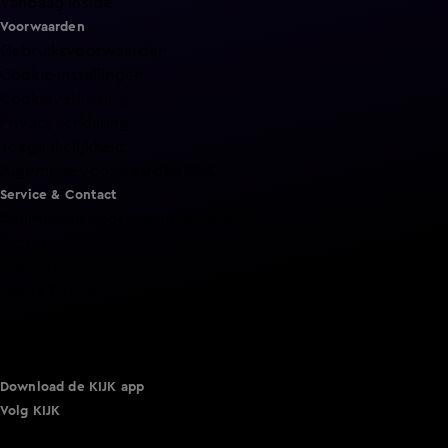
Vandaag Inside
Voorwaarden
Gebruiksvoorwaarden
Cookie instellingen
Cookieverklaring
Privacyverklaring
Toegankelijkheid
Algemene voorwaarden KIJK
Service & Contact
Aanmelden voor een programma
Acties
Adverteren
Smart TV inlog
Over KIJK
Vacatures
Klantenservice
Download de KIJK app
Volg KIJK
©
2026 Talpa Network. Alle rechten voorbehouden. Geen