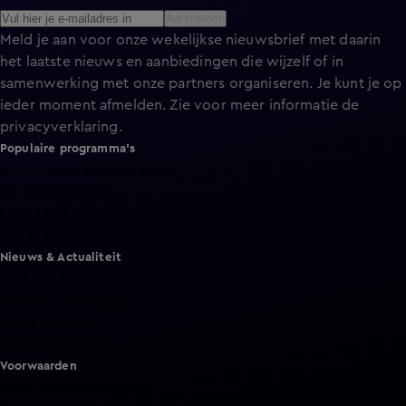
Aanmelden
Meld je aan voor onze wekelijkse nieuwsbrief met daarin
het laatste nieuws en aanbiedingen die wijzelf of in
samenwerking met onze partners organiseren. Je kunt je op
ieder moment afmelden. Zie voor meer informatie de
privacyverklaring
.
Populaire programma's
A.S.S. - Anti Survival Show
De Bondgenoten
Lang Leve de Liefde
Het Blok
Nieuws & Actualiteit
Hart van Nederland
Nieuws van de Dag
Shownieuws
Vandaag Inside
Voorwaarden
Gebruiksvoorwaarden