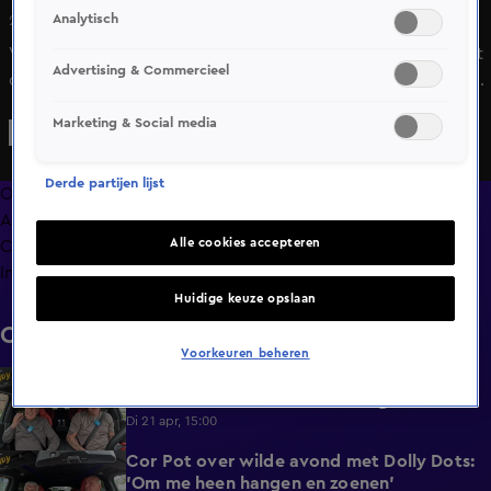
Analytisch
22 apr 2025, 19:30
Victor Edvardsen vertelt openhartig over de kritiek vanuit
Advertising & Commercieel
de media en hoe hij daarmee omgaat. Vorig seizoen werd
er veel negatief over hem gesproken, wat hem raakte. In
Marketing & Social media
de gym vond hij een manier om zijn frustratie te
verwerken en plaatste hij een veelbesproken post: "Love
Derde partijen lijst
doubters." Sommigen dachten dat deze gericht was op
Overzicht
zijn trainer, maar Victor legt uit wat hij er écht mee
Afleveringen
bedoelde.
Alle cookies accepteren
Clips
Info
Huidige keuze opslaan
Clips
Voorkeuren beheren
Pot en Van der Meijde reflecteren op
1:10
voetbalcarrière: 'Niet alles uit gehaald'
Di 21 apr, 15:00
Cor Pot over wilde avond met Dolly Dots:
1:27
'Om me heen hangen en zoenen'