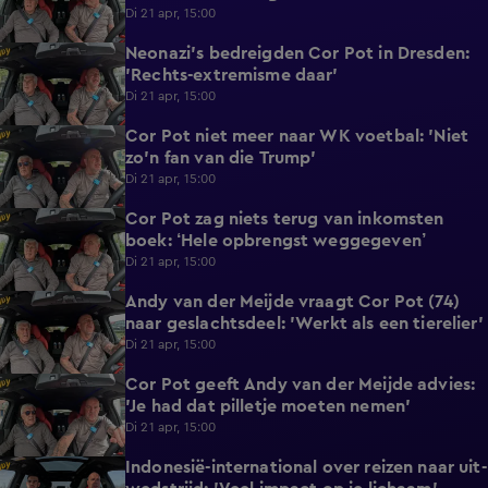
Di 21 apr, 15:00
Neonazi's bedreigden Cor Pot in Dresden:
0:34
'Rechts-extremisme daar'
Di 21 apr, 15:00
Cor Pot niet meer naar WK voetbal: 'Niet
0:46
zo'n fan van die Trump'
Di 21 apr, 15:00
Cor Pot zag niets terug van inkomsten
1:22
boek: ‘Hele opbrengst weggegeven’
Di 21 apr, 15:00
Andy van der Meijde vraagt Cor Pot (74)
0:45
naar geslachtsdeel: 'Werkt als een tierelier'
Di 21 apr, 15:00
Cor Pot geeft Andy van der Meijde advies:
0:33
'Je had dat pilletje moeten nemen'
Di 21 apr, 15:00
Indonesië-international over reizen naar uit-
1:09