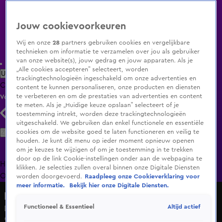
Jouw cookievoorkeuren
Wij en onze
28
partners gebruiken cookies en vergelijkbare
technieken om informatie te verzamelen over jou als gebruiker
van onze website(s), jouw gedrag en jouw apparaten. Als je
„Alle cookies accepteren” selecteert, worden
Uitzending Gemist
Populaire programma's
Zenders
Genres
trackingtechnologieën ingeschakeld om onze advertenties en
Clips
Films
Radio
Smart TV inlog
Shop
content te kunnen personaliseren, onze producten en diensten
te verbeteren en om de prestaties van advertenties en content
Volg KIJK
te meten. Als je „Huidige keuze opslaan” selecteert of je
toestemming intrekt, worden deze trackingtechnologieën
uitgeschakeld. We gebruiken dan enkel functionele en essentiële
Zoeken
cookies om de website goed te laten functioneren en veilig te
houden. Je kunt dit menu op ieder moment opnieuw openen
om je keuzes te wijzigen of om je toestemming in te trekken
door op de link Cookie-instellingen onder aan de webpagina te
Home
Uitzending Gemist
Programma's
De Bondgenoten
De
klikken. Je selecties zullen overal binnen onze Digitale Diensten
Oranjezomer
Livestreams
Shop
worden doorgevoerd.
Raadpleeg onze Cookieverklaring voor
meer informatie.
Bekijk hier onze Digitale Diensten.
Bij Andy in de Auto!
Altijd actief
Functioneel & Essentieel
De betekenis achter Victor Edvardsens mysterieuze post:
'Hij zei zoveel slechte dingen over mij'