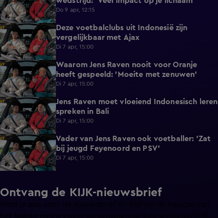
wedstrijd: 'Veel impact op je lichaam'
Do 9 apr, 12:15
Deze voetbalclubs uit Indonesië zijn
1:17
vergelijkbaar met Ajax
Di 7 apr, 15:00
Waarom Jens Raven nooit voor Oranje
0:56
heeft gespeeld: 'Moeite met zenuwen'
Di 7 apr, 15:00
Jens Raven moet vloeiend Indonesisch leren
0:31
spreken in Bali
Di 7 apr, 15:00
Vader van Jens Raven ook voetballer: 'Zat
0:43
bij jeugd Feyenoord en PSV'
Di 7 apr, 15:00
Ontvang de KIJK-nieuwsbrief
Meld je aan voor de nieuwsbrief en blijf op de hoogte van
het laatste nieuws over de programma’s en series op KIJK.