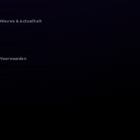
Lang Leve de Liefde
Het Blok
Nieuws & Actualiteit
Hart van Nederland
Nieuws van de Dag
Shownieuws
Vandaag Inside
Voorwaarden
Gebruiksvoorwaarden
Cookie instellingen
Cookieverklaring
Privacyverklaring
Toegankelijkheid
Algemene voorwaarden KIJK
Service & Contact
Aanmelden voor een programma
Acties
Adverteren