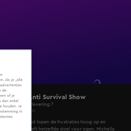
te
 Als je „Alle
advertenties
m de
ert of je
A.S.S. - Anti Survival Show
n dan enkel
Seizoen 1, aflevering 7
te houden. Je
Wo 3 juni, 21:31
oestemming in
electies
Op het strand lopen de frustraties hoog op en
iedereen heeft hetzelfde doel voor ogen. Michella