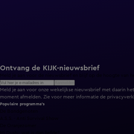
Ontvang de KIJK-nieuwsbrief
Meld je aan voor de nieuwsbrief en blijf op de hoogte van h
Aanmelden
Meld je aan voor onze wekelijkse nieuwsbrief met daarin het
moment afmelden. Zie voor meer informatie de
privacyverk
Populaire programma's
De Bondgenoten
A.S.S. - Anti Survival Show
De Oranjezomer
Mi Dushi: wat is dan liefde?