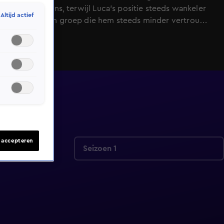
ruikt haar kans, terwijl Luca's positie steeds wankeler
Altijd actief
wordt in een groep die hem steeds minder vertrouwt.
Alleen Megan lijkt nog aan zijn kant te staan. Shani
heeft het jacht nog altijd niet bereikt en wordt met de
dag wilder. Op het luxe jacht wordt gefeest, maar de
dreiging vanaf het strand blijft voelbaar. Zodra vijf
spelers tegelijk de oversteek maken, slaat de chaos
direct toe.
s accepteren
Seizoen 1