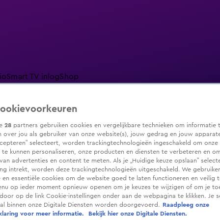
io
Smart TV inlog
Shop
ookievoorkeuren
ze
28
partners gebruiken cookies en vergelijkbare technieken om informatie 
 over jou als gebruiker van onze website(s), jouw gedrag en jouw apparaten.
ranjezomer
Livestreams
Shop
cepteren” selecteert, worden trackingtechnologieën ingeschakeld om onze 
 te kunnen personaliseren, onze producten en diensten te verbeteren en o
 van advertenties en content te meten. Als je „Huidige keuze opslaan” selecte
g intrekt, worden deze trackingtechnologieën uitgeschakeld. We gebruike
e en essentiële cookies om de website goed te laten functioneren en veilig 
enu op ieder moment opnieuw openen om je keuzes te wijzigen of om je t
 door op de link Cookie-instellingen onder aan de webpagina te klikken. Je s
ral binnen onze Digitale Diensten worden doorgevoerd.
Raadpleeg onze
laring voor meer informatie.
Bekijk hier onze Digitale Diensten.