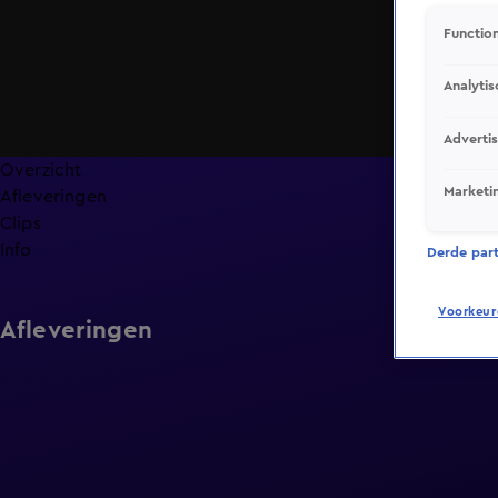
Function
Analytis
Adverti
Overzicht
Marketi
Afleveringen
Clips
Info
Derde parti
Voorkeur
Afleveringen