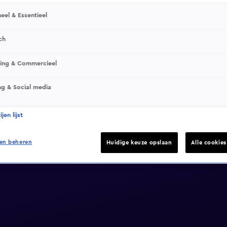
eel & Essentieel
ch
sing & Commercieel
ng & Social media
jen lijst
en beheren
Huidige keuze opslaan
Alle cookie