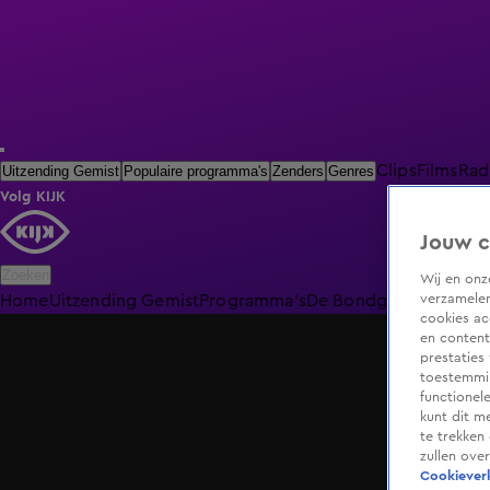
Clips
Films
Rad
Uitzending Gemist
Populaire programma's
Zenders
Genres
Volg KIJK
Jouw c
Zoeken
Wij en on
verzamelen
Home
Uitzending Gemist
Programma's
De Bondgenoten
De O
cookies ac
en content
prestaties
toestemmin
functionel
kunt dit m
te trekken
zullen ove
Cookieverk