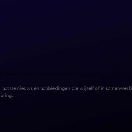
et laatste nieuws over de programma’s en series op KIJK.
 laatste nieuws en aanbiedingen die wijzelf of in samenwerki
laring
.