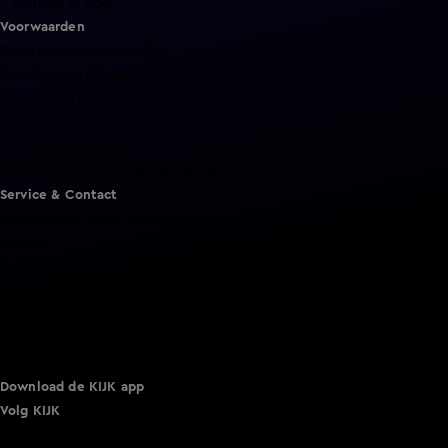
Vandaag Inside
Voorwaarden
Gebruiksvoorwaarden
Cookie instellingen
Cookieverklaring
Privacyverklaring
Toegankelijkheid
Algemene voorwaarden KIJK
Service & Contact
Aanmelden voor een programma
Acties
Adverteren
Smart TV inlog
Over KIJK
Vacatures
Klantenservice
Download de KIJK app
Volg KIJK
©
2026 Talpa Network. Alle rechten voorbehouden. Geen