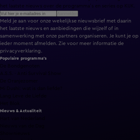
het laatste nieuws over de programma’s en series op KIJK.
Aanmelden
Meld je aan voor onze wekelijkse nieuwsbrief met daarin
het laatste nieuws en aanbiedingen die wijzelf of in
samenwerking met onze partners organiseren. Je kunt je op
ieder moment afmelden. Zie voor meer informatie de
privacyverklaring
.
Populaire programma's
De Bondgenoten
A.S.S. - Anti Survival Show
De Oranjezomer
Mi Dushi: wat is dan liefde?
Lang Leve de Liefde
Het Blok
Nieuws & Actualiteit
Hart van Nederland
Nieuws van de Dag
Shownieuws