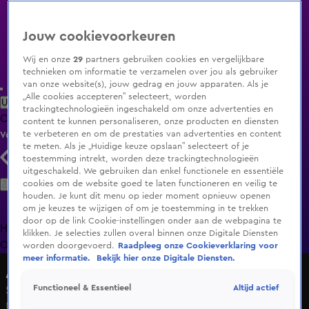
Jouw cookievoorkeuren
Wij en onze
29
partners gebruiken cookies en vergelijkbare
technieken om informatie te verzamelen over jou als gebruiker
van onze website(s), jouw gedrag en jouw apparaten. Als je
„Alle cookies accepteren” selecteert, worden
Uitzending Gemist
Populaire programma's
Zenders
Genres
trackingtechnologieën ingeschakeld om onze advertenties en
Clips
Films
Radio
Smart TV inlog
Shop
content te kunnen personaliseren, onze producten en diensten
te verbeteren en om de prestaties van advertenties en content
Volg KIJK
te meten. Als je „Huidige keuze opslaan” selecteert of je
toestemming intrekt, worden deze trackingtechnologieën
uitgeschakeld. We gebruiken dan enkel functionele en essentiële
Zoeken
cookies om de website goed te laten functioneren en veilig te
houden. Je kunt dit menu op ieder moment opnieuw openen
om je keuzes te wijzigen of om je toestemming in te trekken
door op de link Cookie-instellingen onder aan de webpagina te
Home
Uitzending Gemist
Programma's
De Bondgenoten
De
klikken. Je selecties zullen overal binnen onze Digitale Diensten
Oranjezomer
Livestreams
Shop
worden doorgevoerd.
Raadpleeg onze Cookieverklaring voor
meer informatie.
Bekijk hier onze Digitale Diensten.
A.S.S. - Anti Survival Show
Altijd actief
Functioneel & Essentieel
Seizoen 1, aflevering 5
Ma 1 juni, 21:31