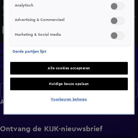
Analytisch
Denise staat voor een keuze: speelt ze haar eigen spel, of
volgt ze het advies van René? Op het luxe jacht smeden de
Advertising & Commercieel
deelnemers plannen om de macht te kantelen, terwijl op
het strand de frustratie overkookt. Michella laat zich niet
Marketing & Social media
afremmen, Megan voelt de druk toenemen en Luca kroont
zichzelf in recordtempo tot minst favoriete speler van de
Overzicht
Derde partijen lijst
groep. Hij jaagt Vonneke, Michella en Louisa tegen zich in
Afleveringen
het harnas, en langzaam begint ook voor de rest zijn
Clips
masker te schuiven.
Alle cookies accepteren
Info
Huidige keuze opslaan
Seizoen 1
Voorkeuren beheren
Afleveringen
Ontvang de KIJK-nieuwsbrief
Meld je aan voor de nieuwsbrief en blijf op de hoogte van