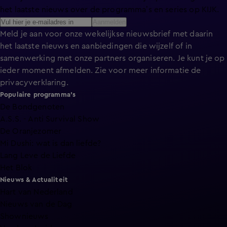
het laatste nieuws over de programma’s en series op KIJK.
Aanmelden
Meld je aan voor onze wekelijkse nieuwsbrief met daarin
het laatste nieuws en aanbiedingen die wijzelf of in
samenwerking met onze partners organiseren. Je kunt je op
ieder moment afmelden. Zie voor meer informatie de
privacyverklaring
.
Populaire programma's
De Bondgenoten
A.S.S. - Anti Survival Show
De Oranjezomer
Mi Dushi: wat is dan liefde?
Lang Leve de Liefde
Het Blok
Nieuws & Actualiteit
Hart van Nederland
Nieuws van de Dag
Shownieuws