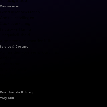
Vandaag Inside
Voorwaarden
Gebruiksvoorwaarden
Cookie instellingen
Cookieverklaring
Privacyverklaring
Toegankelijkheid
Algemene voorwaarden KIJK
Service & Contact
Aanmelden voor een programma
Acties
Adverteren
Smart TV inlog
Over KIJK
Vacatures
Klantenservice
Download de KIJK app
Volg KIJK
©
2026 Talpa Network. Alle rechten voorbehouden. Geen