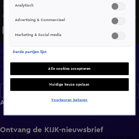
Analytisch
Twee spelers moeten het jacht verlaten en dat komt hard
aan. René Spoelstra belandt voor de zoveelste keer terug
Advertising & Commercieel
op het strand, wat meteen opschudding creëert. De
irritaties nemen toe, maar tegelijkertijd heeft iedereen
Marketing & Social media
elkaar nodig om te ontsnappen aan het ellendige strand en
het jacht te bereiken. Daar lijkt alles perfect, maar het luxe
Overzicht
Derde partijen lijst
dekentje is verraderlijk. Want één moment kan genoeg zijn
Afleveringen
om alles te verliezen.
Clips
Alle cookies accepteren
Info
Huidige keuze opslaan
Seizoen 1
Voorkeuren beheren
Afleveringen
Ontvang de KIJK-nieuwsbrief
Meld je aan voor de nieuwsbrief en blijf op de hoogte van