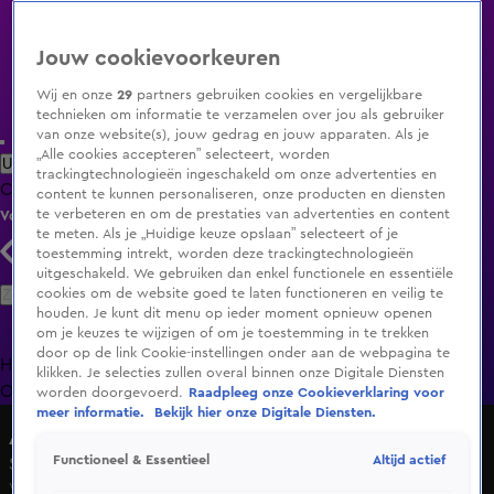
Jouw cookievoorkeuren
Wij en onze
29
partners gebruiken cookies en vergelijkbare
technieken om informatie te verzamelen over jou als gebruiker
van onze website(s), jouw gedrag en jouw apparaten. Als je
„Alle cookies accepteren” selecteert, worden
Uitzending Gemist
Populaire programma's
Zenders
Genres
trackingtechnologieën ingeschakeld om onze advertenties en
Clips
Films
Radio
Smart TV inlog
Shop
content te kunnen personaliseren, onze producten en diensten
te verbeteren en om de prestaties van advertenties en content
Volg KIJK
te meten. Als je „Huidige keuze opslaan” selecteert of je
toestemming intrekt, worden deze trackingtechnologieën
uitgeschakeld. We gebruiken dan enkel functionele en essentiële
Zoeken
cookies om de website goed te laten functioneren en veilig te
houden. Je kunt dit menu op ieder moment opnieuw openen
om je keuzes te wijzigen of om je toestemming in te trekken
door op de link Cookie-instellingen onder aan de webpagina te
Home
Uitzending Gemist
Programma's
De Bondgenoten
De
klikken. Je selecties zullen overal binnen onze Digitale Diensten
Oranjezomer
Livestreams
Shop
worden doorgevoerd.
Raadpleeg onze Cookieverklaring voor
meer informatie.
Bekijk hier onze Digitale Diensten.
A.S.S. - Anti Survival Show
Altijd actief
Functioneel & Essentieel
Seizoen 1, aflevering 3
Wo 27 mei, 21:31