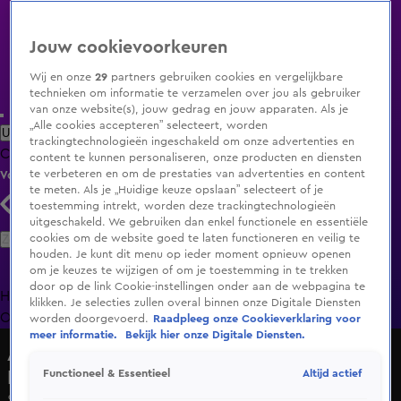
Jouw cookievoorkeuren
Wij en onze
29
partners gebruiken cookies en vergelijkbare
technieken om informatie te verzamelen over jou als gebruiker
van onze website(s), jouw gedrag en jouw apparaten. Als je
„Alle cookies accepteren” selecteert, worden
Uitzending Gemist
Populaire programma's
Zenders
Genres
trackingtechnologieën ingeschakeld om onze advertenties en
Clips
Films
Radio
Smart TV inlog
Shop
content te kunnen personaliseren, onze producten en diensten
te verbeteren en om de prestaties van advertenties en content
Volg KIJK
te meten. Als je „Huidige keuze opslaan” selecteert of je
toestemming intrekt, worden deze trackingtechnologieën
uitgeschakeld. We gebruiken dan enkel functionele en essentiële
Zoeken
cookies om de website goed te laten functioneren en veilig te
houden. Je kunt dit menu op ieder moment opnieuw openen
om je keuzes te wijzigen of om je toestemming in te trekken
door op de link Cookie-instellingen onder aan de webpagina te
Home
Uitzending Gemist
Programma's
De Bondgenoten
De
klikken. Je selecties zullen overal binnen onze Digitale Diensten
Oranjezomer
Livestreams
Shop
worden doorgevoerd.
Raadpleeg onze Cookieverklaring voor
meer informatie.
Bekijk hier onze Digitale Diensten.
Andy vs. Wesley: Scoren in de
Kelderklasse
Altijd actief
Functioneel & Essentieel
Seizoen 1, aflevering 8