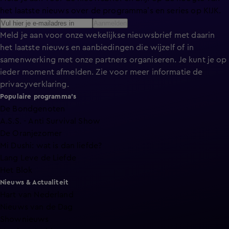
het laatste nieuws over de programma’s en series op KIJK.
Aanmelden
Meld je aan voor onze wekelijkse nieuwsbrief met daarin
het laatste nieuws en aanbiedingen die wijzelf of in
samenwerking met onze partners organiseren. Je kunt je op
ieder moment afmelden. Zie voor meer informatie de
privacyverklaring
.
Populaire programma's
De Bondgenoten
A.S.S. - Anti Survival Show
De Oranjezomer
Mi Dushi: wat is dan liefde?
Lang Leve de Liefde
Het Blok
Nieuws & Actualiteit
Hart van Nederland
Nieuws van de Dag
Shownieuws