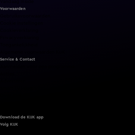
Vandaag Inside
Voorwaarden
Gebruiksvoorwaarden
Cookie instellingen
Cookieverklaring
Privacyverklaring
Toegankelijkheid
Algemene voorwaarden KIJK
Service & Contact
Aanmelden voor een programma
Acties
Adverteren
Smart TV inlog
Over KIJK
Vacatures
Klantenservice
Download de KIJK app
Volg KIJK
©
2026 Talpa Network. Alle rechten voorbehouden. Geen