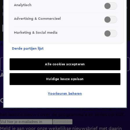
Analytisch
In Alles over Wonen wordt de kijker meegenomen binnen
het huis, buiten het huis en om het huis. De kijker wordt
Advertising & Commercieel
geïnformeerd en geadviseerd bij verkoop, verhuur of
financiering.
Marketing & Social media
Afleveringen
Derde partijen lijst
Seizoen 2
Alle cookies accepteren
Afleveringen
Huidige keuze opslaan
Voorkeuren beheren
Ontvang de KIJK-nieuwsbrief
Meld je aan voor de nieuwsbrief en blijf op de hoogte van
het laatste nieuws over de programma’s en series op KIJK.
Aanmelden
Meld je aan voor onze wekelijkse nieuwsbrief met daarin