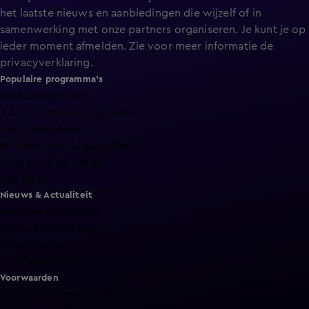
het laatste nieuws en aanbiedingen die wijzelf of in
samenwerking met onze partners organiseren. Je kunt je op
ieder moment afmelden. Zie voor meer informatie de
privacyverklaring
.
Populaire programma's
De Bondgenoten
A.S.S. - Anti Survival Show
De Oranjezomer
Mi Dushi: wat is dan liefde?
Lang Leve de Liefde
Het Blok
Nieuws & Actualiteit
Hart van Nederland
Nieuws van de Dag
Shownieuws
Vandaag Inside
Voorwaarden
Gebruiksvoorwaarden