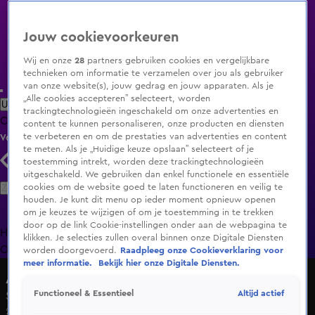
Jouw cookievoorkeuren
Wij en onze
28
partners gebruiken cookies en vergelijkbare
technieken om informatie te verzamelen over jou als gebruiker
van onze website(s), jouw gedrag en jouw apparaten. Als je
„Alle cookies accepteren” selecteert, worden
Uitzending Gemist
Populaire programma's
Zenders
Genres
trackingtechnologieën ingeschakeld om onze advertenties en
Clips
Films
Radio
Smart TV inlog
Shop
content te kunnen personaliseren, onze producten en diensten
te verbeteren en om de prestaties van advertenties en content
Volg KIJK
te meten. Als je „Huidige keuze opslaan” selecteert of je
toestemming intrekt, worden deze trackingtechnologieën
uitgeschakeld. We gebruiken dan enkel functionele en essentiële
Zoeken
cookies om de website goed te laten functioneren en veilig te
houden. Je kunt dit menu op ieder moment opnieuw openen
om je keuzes te wijzigen of om je toestemming in te trekken
door op de link Cookie-instellingen onder aan de webpagina te
Home
Uitzending Gemist
Programma's
De Bondgenoten
De
klikken. Je selecties zullen overal binnen onze Digitale Diensten
Oranjezomer
Livestreams
Shop
worden doorgevoerd.
Raadpleeg onze Cookieverklaring voor
meer informatie.
Bekijk hier onze Digitale Diensten.
Alles over Wonen
Altijd actief
Functioneel & Essentieel
Seizoen 2, aflevering 48
27 dec 2015, 15:30