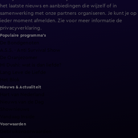
het laatste nieuws en aanbiedingen die wijzelf of in
samenwerking met onze partners organiseren. Je kunt je op
ieder moment afmelden. Zie voor meer informatie de
privacyverklaring
.
Populaire programma's
De Bondgenoten
A.S.S. - Anti Survival Show
De Oranjezomer
Mi Dushi: wat is dan liefde?
Lang Leve de Liefde
Het Blok
Nieuws & Actualiteit
Hart van Nederland
Nieuws van de Dag
Shownieuws
Vandaag Inside
Voorwaarden
Gebruiksvoorwaarden