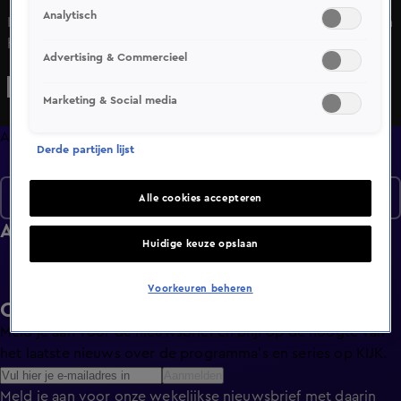
Analytisch
In Alles over Wonen wordt de kijker meegenomen binnen
het huis, buiten het huis en om het huis. De kijker wordt
Advertising & Commercieel
geïnformeerd en geadviseerd bij verkoop, verhuur of
financiering.
Marketing & Social media
Afleveringen
Derde partijen lijst
Seizoen 3
Alle cookies accepteren
Afleveringen
Huidige keuze opslaan
Voorkeuren beheren
Ontvang de KIJK-nieuwsbrief
Meld je aan voor de nieuwsbrief en blijf op de hoogte van
het laatste nieuws over de programma’s en series op KIJK.
Aanmelden
Meld je aan voor onze wekelijkse nieuwsbrief met daarin