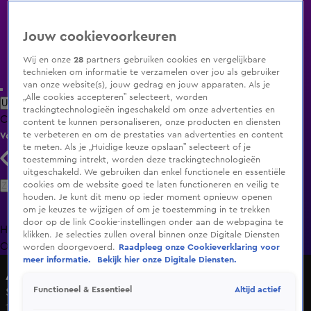
Jouw cookievoorkeuren
Wij en onze
28
partners gebruiken cookies en vergelijkbare
technieken om informatie te verzamelen over jou als gebruiker
van onze website(s), jouw gedrag en jouw apparaten. Als je
„Alle cookies accepteren” selecteert, worden
Uitzending Gemist
Populaire programma's
Zenders
Genres
trackingtechnologieën ingeschakeld om onze advertenties en
Clips
Films
Radio
Smart TV inlog
Shop
content te kunnen personaliseren, onze producten en diensten
te verbeteren en om de prestaties van advertenties en content
Volg KIJK
te meten. Als je „Huidige keuze opslaan” selecteert of je
toestemming intrekt, worden deze trackingtechnologieën
uitgeschakeld. We gebruiken dan enkel functionele en essentiële
Zoeken
cookies om de website goed te laten functioneren en veilig te
houden. Je kunt dit menu op ieder moment opnieuw openen
om je keuzes te wijzigen of om je toestemming in te trekken
door op de link Cookie-instellingen onder aan de webpagina te
Home
Uitzending Gemist
Programma's
De Bondgenoten
De
klikken. Je selecties zullen overal binnen onze Digitale Diensten
Oranjezomer
Livestreams
Shop
worden doorgevoerd.
Raadpleeg onze Cookieverklaring voor
meer informatie.
Bekijk hier onze Digitale Diensten.
Alles over Wonen
Altijd actief
Functioneel & Essentieel
Seizoen 3, aflevering 14
19 juni 2016, 15:30