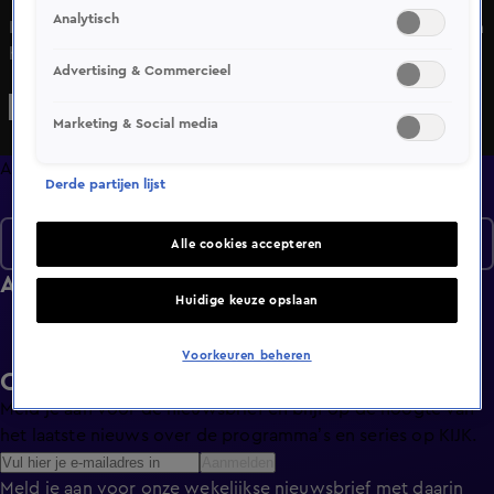
Analytisch
In Alles over Wonen wordt de kijker meegenomen binnen
het huis, buiten het huis en om het huis. De kijker wordt
Advertising & Commercieel
geïnformeerd en geadviseerd bij verkoop, verhuur of
financiering.
Marketing & Social media
Afleveringen
Derde partijen lijst
Seizoen 3
Alle cookies accepteren
Afleveringen
Huidige keuze opslaan
Voorkeuren beheren
Ontvang de KIJK-nieuwsbrief
Meld je aan voor de nieuwsbrief en blijf op de hoogte van
het laatste nieuws over de programma’s en series op KIJK.
Aanmelden
Meld je aan voor onze wekelijkse nieuwsbrief met daarin