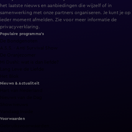
het laatste nieuws en aanbiedingen die wijzelf of in
samenwerking met onze partners organiseren. Je kunt je op
ieder moment afmelden. Zie voor meer informatie de
privacyverklaring
.
Populaire programma's
De Bondgenoten
A.S.S. - Anti Survival Show
De Oranjezomer
Mi Dushi: wat is dan liefde?
Lang Leve de Liefde
Het Blok
Nieuws & Actualiteit
Hart van Nederland
Nieuws van de Dag
Shownieuws
Vandaag Inside
Voorwaarden
Gebruiksvoorwaarden