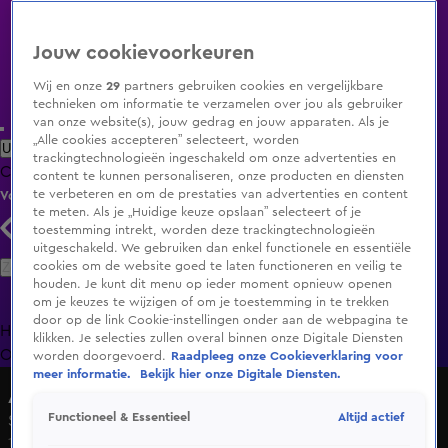
Jouw cookievoorkeuren
Wij en onze
29
partners gebruiken cookies en vergelijkbare
technieken om informatie te verzamelen over jou als gebruiker
van onze website(s), jouw gedrag en jouw apparaten. Als je
„Alle cookies accepteren” selecteert, worden
Uitzending Gemist
Populaire programma's
Zenders
Genres
trackingtechnologieën ingeschakeld om onze advertenties en
Clips
Films
Radio
Smart TV inlog
Shop
content te kunnen personaliseren, onze producten en diensten
te verbeteren en om de prestaties van advertenties en content
Volg KIJK
te meten. Als je „Huidige keuze opslaan” selecteert of je
toestemming intrekt, worden deze trackingtechnologieën
uitgeschakeld. We gebruiken dan enkel functionele en essentiële
Zoeken
cookies om de website goed te laten functioneren en veilig te
houden. Je kunt dit menu op ieder moment opnieuw openen
om je keuzes te wijzigen of om je toestemming in te trekken
door op de link Cookie-instellingen onder aan de webpagina te
Home
Uitzending Gemist
Programma's
De Bondgenoten
De
klikken. Je selecties zullen overal binnen onze Digitale Diensten
Oranjezomer
Livestreams
Shop
worden doorgevoerd.
Raadpleeg onze Cookieverklaring voor
meer informatie.
Bekijk hier onze Digitale Diensten.
Alles over Wonen
Altijd actief
Functioneel & Essentieel
Seizoen 3, aflevering 5
17 apr 2016, 15:35