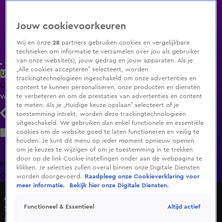
Jouw cookievoorkeuren
Wij en onze
28
partners gebruiken cookies en vergelijkbare
technieken om informatie te verzamelen over jou als gebruiker
van onze website(s), jouw gedrag en jouw apparaten. Als je
„Alle cookies accepteren” selecteert, worden
Uitzending Gemist
Populaire programma's
Zenders
Genres
trackingtechnologieën ingeschakeld om onze advertenties en
Clips
Films
Radio
Smart TV inlog
Shop
content te kunnen personaliseren, onze producten en diensten
te verbeteren en om de prestaties van advertenties en content
Volg KIJK
te meten. Als je „Huidige keuze opslaan” selecteert of je
toestemming intrekt, worden deze trackingtechnologieën
uitgeschakeld. We gebruiken dan enkel functionele en essentiële
Zoeken
cookies om de website goed te laten functioneren en veilig te
houden. Je kunt dit menu op ieder moment opnieuw openen
om je keuzes te wijzigen of om je toestemming in te trekken
door op de link Cookie-instellingen onder aan de webpagina te
Home
Uitzending Gemist
Programma's
De Bondgenoten
De
klikken. Je selecties zullen overal binnen onze Digitale Diensten
Oranjezomer
Livestreams
Shop
worden doorgevoerd.
Raadpleeg onze Cookieverklaring voor
meer informatie.
Bekijk hier onze Digitale Diensten.
Alles over Wonen
Altijd actief
Functioneel & Essentieel
Seizoen 2, aflevering 8
22 mrt 2015, 16:05