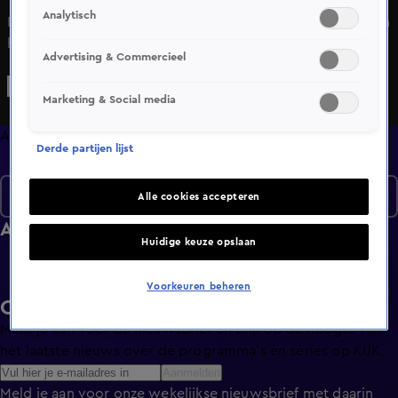
Analytisch
In Alles over Wonen wordt de kijker meegenomen binnen
het huis, buiten het huis en om het huis. De kijker wordt
Advertising & Commercieel
geïnformeerd en geadviseerd bij verkoop, verhuur of
financiering.
Marketing & Social media
Afleveringen
Derde partijen lijst
Seizoen 2
Alle cookies accepteren
Afleveringen
Huidige keuze opslaan
Voorkeuren beheren
Ontvang de KIJK-nieuwsbrief
Meld je aan voor de nieuwsbrief en blijf op de hoogte van
het laatste nieuws over de programma’s en series op KIJK.
Aanmelden
Meld je aan voor onze wekelijkse nieuwsbrief met daarin