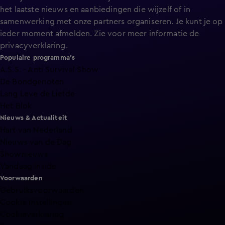
het laatste nieuws en aanbiedingen die wijzelf of in
samenwerking met onze partners organiseren. Je kunt je op
ieder moment afmelden. Zie voor meer informatie de
privacyverklaring
.
Populaire programma's
A.S.S. - Anti Survival Show
De Bondgenoten
Lang Leve de Liefde
Het Blok
Nieuws & Actualiteit
Hart van Nederland
Nieuws van de Dag
Shownieuws
Vandaag Inside
Voorwaarden
Gebruiksvoorwaarden
Cookie instellingen
Cookieverklaring