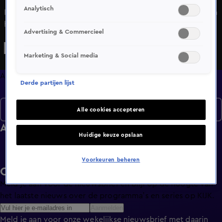
Analytisch
In Alles over Wonen wordt de kijker meegenomen binnen
het huis, buiten het huis en om het huis. De kijker wordt
Advertising & Commercieel
geïnformeerd en geadviseerd bij verkoop, verhuur of
financiering.
Marketing & Social media
Afleveringen
Derde partijen lijst
Seizoen 2
Alle cookies accepteren
Afleveringen
Huidige keuze opslaan
Voorkeuren beheren
Ontvang de KIJK-nieuwsbrief
Meld je aan voor de nieuwsbrief en blijf op de hoogte van
het laatste nieuws over de programma’s en series op KIJK.
Aanmelden
Meld je aan voor onze wekelijkse nieuwsbrief met daarin