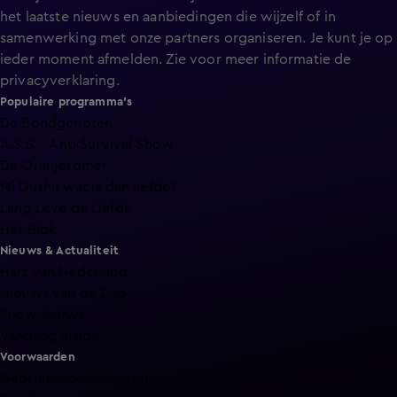
het laatste nieuws en aanbiedingen die wijzelf of in
samenwerking met onze partners organiseren. Je kunt je op
ieder moment afmelden. Zie voor meer informatie de
privacyverklaring
.
Populaire programma's
De Bondgenoten
A.S.S. - Anti Survival Show
De Oranjezomer
Mi Dushi: wat is dan liefde?
Lang Leve de Liefde
Het Blok
Nieuws & Actualiteit
Hart van Nederland
Nieuws van de Dag
Shownieuws
Vandaag Inside
Voorwaarden
Gebruiksvoorwaarden