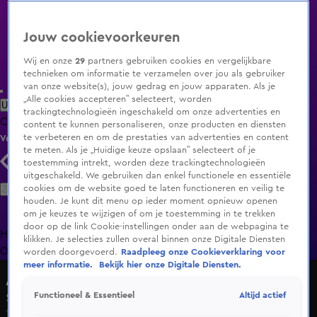
Jouw cookievoorkeuren
Wij en onze
29
partners gebruiken cookies en vergelijkbare
technieken om informatie te verzamelen over jou als gebruiker
van onze website(s), jouw gedrag en jouw apparaten. Als je
„Alle cookies accepteren” selecteert, worden
Uitzending Gemist
Populaire programma's
Zenders
Genres
trackingtechnologieën ingeschakeld om onze advertenties en
Clips
Films
Radio
Smart TV inlog
Shop
content te kunnen personaliseren, onze producten en diensten
te verbeteren en om de prestaties van advertenties en content
Volg KIJK
te meten. Als je „Huidige keuze opslaan” selecteert of je
toestemming intrekt, worden deze trackingtechnologieën
uitgeschakeld. We gebruiken dan enkel functionele en essentiële
Zoeken
cookies om de website goed te laten functioneren en veilig te
houden. Je kunt dit menu op ieder moment opnieuw openen
om je keuzes te wijzigen of om je toestemming in te trekken
door op de link Cookie-instellingen onder aan de webpagina te
Home
Uitzending Gemist
Programma's
De Bondgenoten
De
klikken. Je selecties zullen overal binnen onze Digitale Diensten
Oranjezomer
Livestreams
Shop
worden doorgevoerd.
Raadpleeg onze Cookieverklaring voor
meer informatie.
Bekijk hier onze Digitale Diensten.
Alles over Wonen
Altijd actief
Functioneel & Essentieel
Seizoen 2, aflevering 5
1 mrt 2015, 15:55