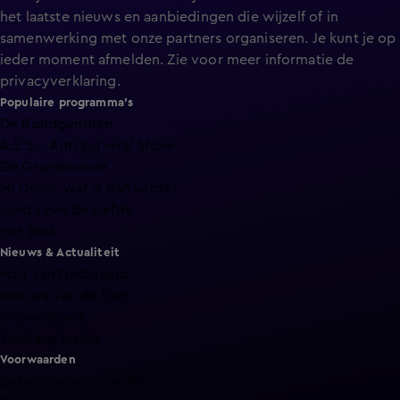
het laatste nieuws en aanbiedingen die wijzelf of in
samenwerking met onze partners organiseren. Je kunt je op
ieder moment afmelden. Zie voor meer informatie de
privacyverklaring
.
Populaire programma's
De Bondgenoten
A.S.S. - Anti Survival Show
De Oranjezomer
Mi Dushi: wat is dan liefde?
Lang Leve de Liefde
Het Blok
Nieuws & Actualiteit
Hart van Nederland
Nieuws van de Dag
Shownieuws
Vandaag Inside
Voorwaarden
Gebruiksvoorwaarden