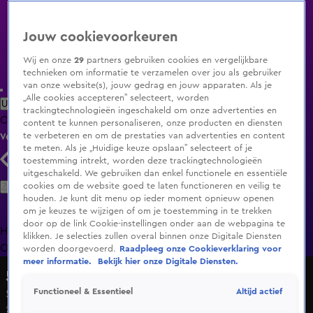
Jouw cookievoorkeuren
Wij en onze
29
partners gebruiken cookies en vergelijkbare
technieken om informatie te verzamelen over jou als gebruiker
van onze website(s), jouw gedrag en jouw apparaten. Als je
„Alle cookies accepteren” selecteert, worden
Uitzending Gemist
Populaire programma's
Zenders
Genres
trackingtechnologieën ingeschakeld om onze advertenties en
Clips
Films
Radio
Smart TV inlog
Shop
content te kunnen personaliseren, onze producten en diensten
te verbeteren en om de prestaties van advertenties en content
Volg KIJK
te meten. Als je „Huidige keuze opslaan” selecteert of je
toestemming intrekt, worden deze trackingtechnologieën
uitgeschakeld. We gebruiken dan enkel functionele en essentiële
Zoeken
cookies om de website goed te laten functioneren en veilig te
houden. Je kunt dit menu op ieder moment opnieuw openen
om je keuzes te wijzigen of om je toestemming in te trekken
door op de link Cookie-instellingen onder aan de webpagina te
Home
Uitzending Gemist
Programma's
De Bondgenoten
De
klikken. Je selecties zullen overal binnen onze Digitale Diensten
Oranjezomer
Livestreams
Shop
worden doorgevoerd.
Raadpleeg onze Cookieverklaring voor
meer informatie.
Bekijk hier onze Digitale Diensten.
50/50
Altijd actief
Functioneel & Essentieel
Seizoen 7, aflevering 76
29 mei 2023, 19:27