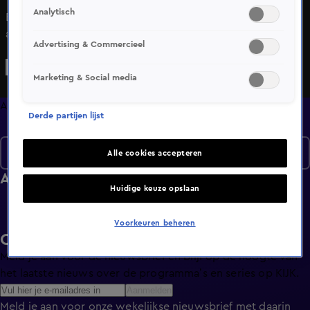
Analytisch
Bekijk aflevering 76 van 50/50 uit seizoen 7 hier. Deze
aflevering is uitgezonden op 29 mei, 19:27 uur bij NET5.
Advertising & Commercieel
50/50 is een Amusement programma en is geschikt voor
alle leeftijden
Marketing & Social media
Afleveringen
Derde partijen lijst
Seizoen 7
Alle cookies accepteren
Afleveringen
Huidige keuze opslaan
Voorkeuren beheren
Ontvang de KIJK-nieuwsbrief
Meld je aan voor de nieuwsbrief en blijf op de hoogte van
het laatste nieuws over de programma’s en series op KIJK.
Aanmelden
Meld je aan voor onze wekelijkse nieuwsbrief met daarin