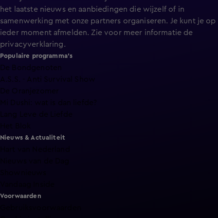
het laatste nieuws en aanbiedingen die wijzelf of in
samenwerking met onze partners organiseren. Je kunt je op
ieder moment afmelden. Zie voor meer informatie de
privacyverklaring
.
Populaire programma's
De Bondgenoten
A.S.S. - Anti Survival Show
De Oranjezomer
Mi Dushi: wat is dan liefde?
Lang Leve de Liefde
Het Blok
Nieuws & Actualiteit
Hart van Nederland
Nieuws van de Dag
Shownieuws
Vandaag Inside
Voorwaarden
Gebruiksvoorwaarden