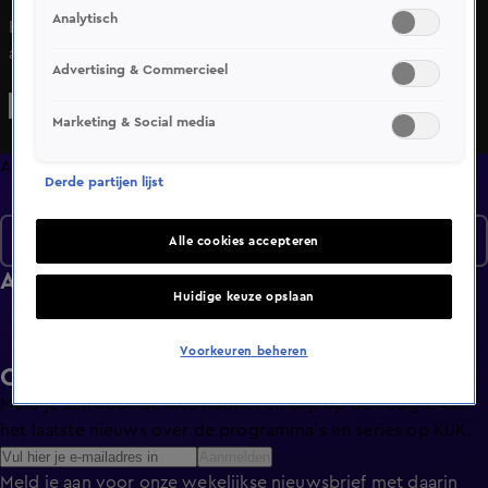
Analytisch
Bekijk aflevering 83 van 50/50 uit seizoen 8 hier. Deze
aflevering is uitgezonden op 20 december, 18:31 uur bij
Advertising & Commercieel
SBS6. 50/50 is een Amusement programma en is geschikt
voor alle leeftijden
Marketing & Social media
Afleveringen
Derde partijen lijst
Seizoen 8
Alle cookies accepteren
Afleveringen
Huidige keuze opslaan
Voorkeuren beheren
Ontvang de KIJK-nieuwsbrief
Meld je aan voor de nieuwsbrief en blijf op de hoogte van
het laatste nieuws over de programma’s en series op KIJK.
Aanmelden
Meld je aan voor onze wekelijkse nieuwsbrief met daarin