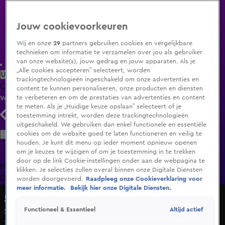
Jouw cookievoorkeuren
Wij en onze
29
partners gebruiken cookies en vergelijkbare
technieken om informatie te verzamelen over jou als gebruiker
van onze website(s), jouw gedrag en jouw apparaten. Als je
„Alle cookies accepteren” selecteert, worden
Uitzending Gemist
Populaire programma's
Zenders
Genres
trackingtechnologieën ingeschakeld om onze advertenties en
Clips
Films
Radio
Smart TV inlog
Shop
content te kunnen personaliseren, onze producten en diensten
te verbeteren en om de prestaties van advertenties en content
Volg KIJK
te meten. Als je „Huidige keuze opslaan” selecteert of je
toestemming intrekt, worden deze trackingtechnologieën
uitgeschakeld. We gebruiken dan enkel functionele en essentiële
Zoeken
cookies om de website goed te laten functioneren en veilig te
houden. Je kunt dit menu op ieder moment opnieuw openen
om je keuzes te wijzigen of om je toestemming in te trekken
door op de link Cookie-instellingen onder aan de webpagina te
Home
Uitzending Gemist
Programma's
De Bondgenoten
De
klikken. Je selecties zullen overal binnen onze Digitale Diensten
Oranjezomer
Livestreams
Shop
worden doorgevoerd.
Raadpleeg onze Cookieverklaring voor
meer informatie.
Bekijk hier onze Digitale Diensten.
50/50
Altijd actief
Functioneel & Essentieel
Seizoen 8, aflevering 83
20 dec 2023, 18:31