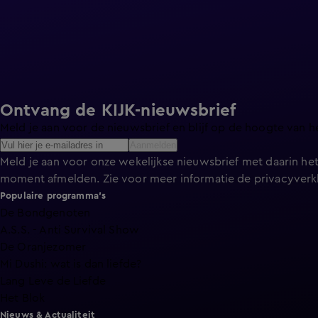
Ontvang de KIJK-nieuwsbrief
Meld je aan voor de nieuwsbrief en blijf op de hoogte van h
Aanmelden
Meld je aan voor onze wekelijkse nieuwsbrief met daarin het
moment afmelden. Zie voor meer informatie de
privacyverk
Populaire programma's
De Bondgenoten
A.S.S. - Anti Survival Show
De Oranjezomer
Mi Dushi: wat is dan liefde?
Lang Leve de Liefde
Het Blok
Nieuws & Actualiteit