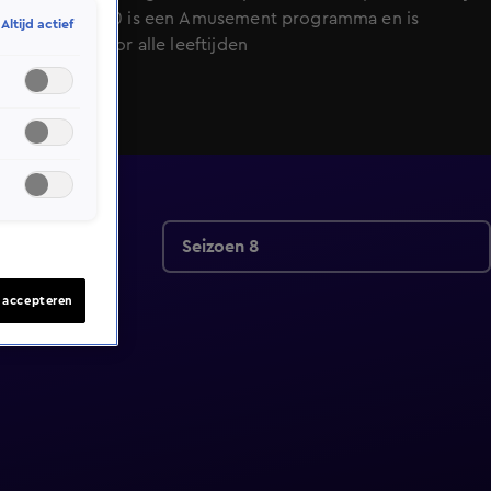
SBS6. 50/50 is een Amusement programma en is
Altijd actief
geschikt voor alle leeftijden
Seizoen 8
s accepteren