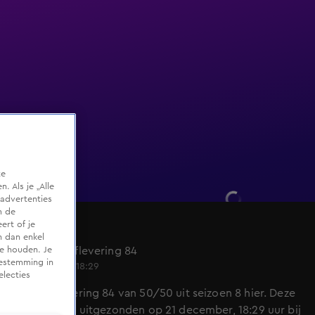
te
 Als je „Alle
advertenties
m de
ert of je
50/50
n dan enkel
Seizoen 8, aflevering 84
te houden. Je
oestemming in
21 dec 2023, 18:29
electies
Bekijk aflevering 84 van 50/50 uit seizoen 8 hier. Deze
aflevering is uitgezonden op 21 december, 18:29 uur bij