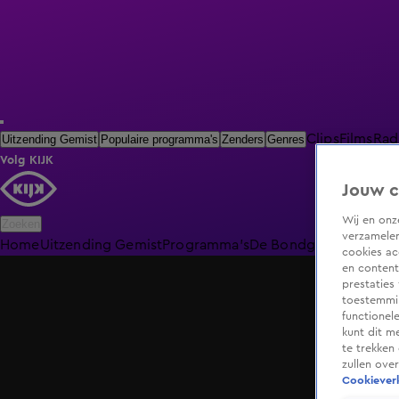
Clips
Films
Rad
Uitzending Gemist
Populaire programma's
Zenders
Genres
Volg KIJK
Jouw c
Wij en on
Zoeken
verzamelen
Home
Uitzending Gemist
Programma's
De Bondgenoten
De O
cookies ac
en content
prestaties
toestemmin
functionel
kunt dit m
te trekken
zullen ove
Cookieverk