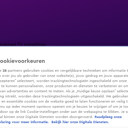
io
Smart TV inlog
Shop
ookievoorkeuren
ze
28
partners gebruiken cookies en vergelijkbare technieken om informatie 
 over jou als gebruiker van onze website(s), jouw gedrag en jouw apparaten.
ranjezomer
Livestreams
Shop
cepteren” selecteert, worden trackingtechnologieën ingeschakeld om onze 
 te kunnen personaliseren, onze producten en diensten te verbeteren en o
 van advertenties en content te meten. Als je „Huidige keuze opslaan” selecte
g intrekt, worden deze trackingtechnologieën uitgeschakeld. We gebruike
e en essentiële cookies om de website goed te laten functioneren en veilig 
enu op ieder moment opnieuw openen om je keuzes te wijzigen of om je t
 door op de link Cookie-instellingen onder aan de webpagina te klikken. Je s
ral binnen onze Digitale Diensten worden doorgevoerd.
Raadpleeg onze
laring voor meer informatie.
Bekijk hier onze Digitale Diensten.