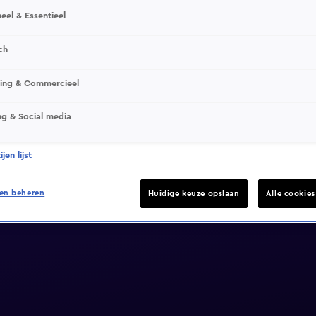
eel & Essentieel
ch
sing & Commercieel
ng & Social media
jen lijst
en beheren
Huidige keuze opslaan
Alle cookie