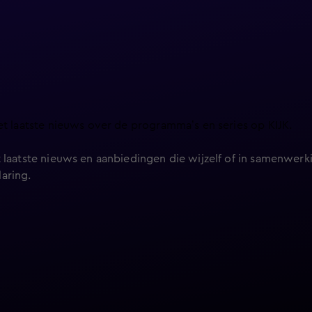
et laatste nieuws over de programma’s en series op KIJK.
 laatste nieuws en aanbiedingen die wijzelf of in samenwerki
laring
.