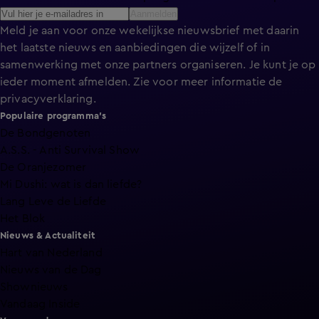
Aanmelden
Meld je aan voor onze wekelijkse nieuwsbrief met daarin
het laatste nieuws en aanbiedingen die wijzelf of in
samenwerking met onze partners organiseren. Je kunt je op
ieder moment afmelden. Zie voor meer informatie de
privacyverklaring
.
Populaire programma's
De Bondgenoten
A.S.S. - Anti Survival Show
De Oranjezomer
Mi Dushi: wat is dan liefde?
Lang Leve de Liefde
Het Blok
Nieuws & Actualiteit
Hart van Nederland
Nieuws van de Dag
Shownieuws
Vandaag Inside