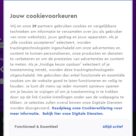
Jouw cookievoorkeuren
Wij en onze
29
partners gebruiken cookies en vergelijkbare
technieken om informatie te verzamelen over jou als gebruiker
van onze website(s), jouw gedrag en jouw apparaten. Als je
„Alle cookies accepteren” selecteert, worden
Uitzending Gemist
Populaire programma's
Zenders
Genres
trackingtechnologieën ingeschakeld om onze advertenties en
Clips
Films
Radio
Smart TV inlog
Shop
content te kunnen personaliseren, onze producten en diensten
te verbeteren en om de prestaties van advertenties en content
Volg KIJK
te meten. Als je „Huidige keuze opslaan” selecteert of je
toestemming intrekt, worden deze trackingtechnologieën
uitgeschakeld. We gebruiken dan enkel functionele en essentiële
Zoeken
cookies om de website goed te laten functioneren en veilig te
houden. Je kunt dit menu op ieder moment opnieuw openen
om je keuzes te wijzigen of om je toestemming in te trekken
door op de link Cookie-instellingen onder aan de webpagina te
Home
Uitzending Gemist
Programma's
De Bondgenoten
De
klikken. Je selecties zullen overal binnen onze Digitale Diensten
Oranjezomer
Livestreams
Shop
worden doorgevoerd.
Raadpleeg onze Cookieverklaring voor
meer informatie.
Bekijk hier onze Digitale Diensten.
5 Uur Show
Altijd actief
Functioneel & Essentieel
Seizoen 1, aflevering 158
24 mrt 2021, 17:00