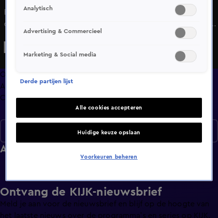
Analytisch
Een dagelijks praatprogramma met bekende en
onbekende gasten met de focus op de gebeurtenissen van
Advertising & Commercieel
de dag, maar waar ook aandacht is voor
achtergrondverhalen, maatschappelijke thema's en
Marketing & Social media
persoonlijke verhalen. De dagelijkse dosis informatie,
nieuws, verdieping en ontspanning in een programma.
Overzicht
Derde partijen lijst
Afleveringen
Clips
Alle cookies accepteren
Seizoen 1
Huidige keuze opslaan
Afleveringen
Voorkeuren beheren
Ontvang de KIJK-nieuwsbrief
Meld je aan voor de nieuwsbrief en blijf op de hoogte van
het laatste nieuws over de programma’s en series op KIJK.