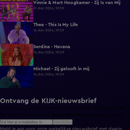
Vinnie & Mart Hoogkamer - Zij Is van Mij
2:28
21 dec 2024, 19:59
Thea - This Is My Life
2:35
14 dec 2024, 19:59
Serdina - Havana
2:18
14 dec 2024, 19:59
Michael - Zij gelooft in mij
2:50
14 dec 2024, 19:59
Ontvang de KIJK-nieuwsbrief
Meld je aan voor de nieuwsbrief en blijf op de hoogte van
het laatste nieuws over de programma’s en series op KIJK.
Aanmelden
Meld je aan voor onze wekelijkse nieuwsbrief met daarin