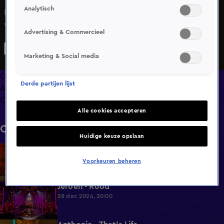
Analytisch
Dennis zingt het nummer Can You Feel the Love Tonight
van Elton John.
Advertising & Commercieel
Marketing & Social media
Overzicht
Derde partijen lijst
Afleveringen
Clips
Alle cookies accepteren
Clips
Huidige keuze opslaan
Moti - Country roads, take me home
2:49
28 dec 2024, 20:00
Voorkeuren beheren
Jeroen - Rood
2:48
28 dec 2024, 20:00