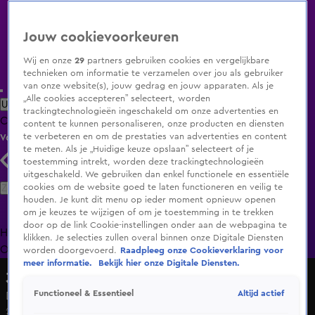
Jouw cookievoorkeuren
Wij en onze
29
partners gebruiken cookies en vergelijkbare
technieken om informatie te verzamelen over jou als gebruiker
van onze website(s), jouw gedrag en jouw apparaten. Als je
„Alle cookies accepteren” selecteert, worden
Uitzending Gemist
Populaire programma's
Zenders
Genres
trackingtechnologieën ingeschakeld om onze advertenties en
Clips
Films
Radio
Smart TV inlog
Shop
content te kunnen personaliseren, onze producten en diensten
te verbeteren en om de prestaties van advertenties en content
Volg KIJK
te meten. Als je „Huidige keuze opslaan” selecteert of je
toestemming intrekt, worden deze trackingtechnologieën
uitgeschakeld. We gebruiken dan enkel functionele en essentiële
Zoeken
cookies om de website goed te laten functioneren en veilig te
houden. Je kunt dit menu op ieder moment opnieuw openen
om je keuzes te wijzigen of om je toestemming in te trekken
door op de link Cookie-instellingen onder aan de webpagina te
Home
Uitzending Gemist
Programma's
De Bondgenoten
De
klikken. Je selecties zullen overal binnen onze Digitale Diensten
Oranjezomer
Livestreams
Shop
worden doorgevoerd.
Raadpleeg onze Cookieverklaring voor
meer informatie.
Bekijk hier onze Digitale Diensten.
3 Minutes of Fame: It's Your Lucky Day
Altijd actief
Functioneel & Essentieel
Dennis - Can You Feel the Love Tonight
23 nov 2024, 19:59