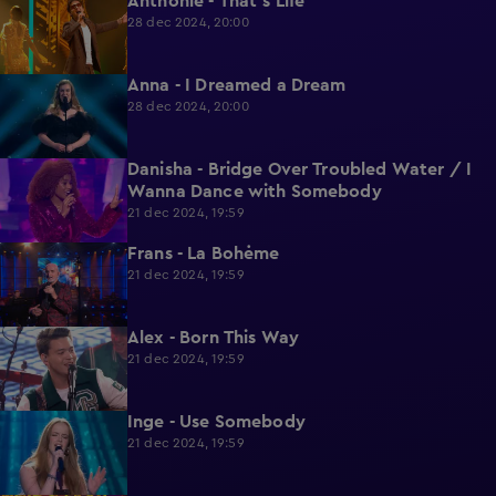
Anthonie - That's Life
2:28
28 dec 2024, 20:00
Anna - I Dreamed a Dream
2:19
28 dec 2024, 20:00
Danisha - Bridge Over Troubled Water / I
2:50
Wanna Dance with Somebody
21 dec 2024, 19:59
Frans - La Bohėme
2:23
21 dec 2024, 19:59
Alex - Born This Way
2:15
21 dec 2024, 19:59
Inge - Use Somebody
2:30
21 dec 2024, 19:59