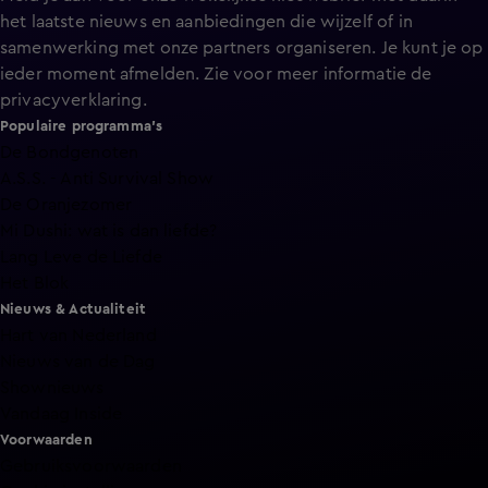
het laatste nieuws en aanbiedingen die wijzelf of in
samenwerking met onze partners organiseren. Je kunt je op
ieder moment afmelden. Zie voor meer informatie de
privacyverklaring
.
Populaire programma's
De Bondgenoten
A.S.S. - Anti Survival Show
De Oranjezomer
Mi Dushi: wat is dan liefde?
Lang Leve de Liefde
Het Blok
Nieuws & Actualiteit
Hart van Nederland
Nieuws van de Dag
Shownieuws
Vandaag Inside
Voorwaarden
Gebruiksvoorwaarden