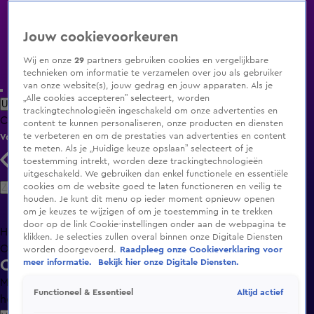
Jouw cookievoorkeuren
Wij en onze
29
partners gebruiken cookies en vergelijkbare
technieken om informatie te verzamelen over jou als gebruiker
van onze website(s), jouw gedrag en jouw apparaten. Als je
„Alle cookies accepteren” selecteert, worden
Uitzending Gemist
Populaire programma's
Zenders
Genres
trackingtechnologieën ingeschakeld om onze advertenties en
Clips
Films
Radio
Smart TV inlog
Shop
content te kunnen personaliseren, onze producten en diensten
te verbeteren en om de prestaties van advertenties en content
Volg KIJK
te meten. Als je „Huidige keuze opslaan” selecteert of je
toestemming intrekt, worden deze trackingtechnologieën
uitgeschakeld. We gebruiken dan enkel functionele en essentiële
Zoeken
cookies om de website goed te laten functioneren en veilig te
houden. Je kunt dit menu op ieder moment opnieuw openen
om je keuzes te wijzigen of om je toestemming in te trekken
door op de link Cookie-instellingen onder aan de webpagina te
Home
Uitzending Gemist
Programma's
De Bondgenoten
De
klikken. Je selecties zullen overal binnen onze Digitale Diensten
Oranjezomer
Livestreams
Shop
worden doorgevoerd.
Raadpleeg onze Cookieverklaring voor
Ontvang de KIJK-nieuwsbrief
meer informatie.
Bekijk hier onze Digitale Diensten.
Meld je aan voor de nieuwsbrief en blijf op de hoogte van
Altijd actief
Functioneel & Essentieel
het laatste nieuws over de programma’s en series op KIJK.