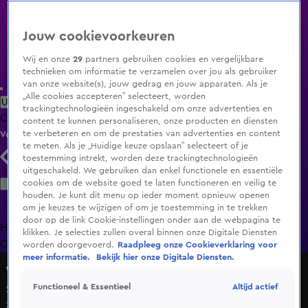
Jouw cookievoorkeuren
Wij en onze
29
partners gebruiken cookies en vergelijkbare
technieken om informatie te verzamelen over jou als gebruiker
van onze website(s), jouw gedrag en jouw apparaten. Als je
„Alle cookies accepteren” selecteert, worden
Uitzending Gemist
Populaire programma's
Zenders
Genres
trackingtechnologieën ingeschakeld om onze advertenties en
Clips
Films
Radio
Smart TV inlog
Shop
content te kunnen personaliseren, onze producten en diensten
te verbeteren en om de prestaties van advertenties en content
Volg KIJK
te meten. Als je „Huidige keuze opslaan” selecteert of je
toestemming intrekt, worden deze trackingtechnologieën
uitgeschakeld. We gebruiken dan enkel functionele en essentiële
Zoeken
cookies om de website goed te laten functioneren en veilig te
houden. Je kunt dit menu op ieder moment opnieuw openen
om je keuzes te wijzigen of om je toestemming in te trekken
door op de link Cookie-instellingen onder aan de webpagina te
Home
Uitzending Gemist
Programma's
De Bondgenoten
De
klikken. Je selecties zullen overal binnen onze Digitale Diensten
Oranjezomer
Livestreams
Shop
worden doorgevoerd.
Raadpleeg onze Cookieverklaring voor
meer informatie.
Bekijk hier onze Digitale Diensten.
Wereldreis op Wielen
Altijd actief
Functioneel & Essentieel
Seizoen 1, aflevering 21
25 mrt 2019, 23:35