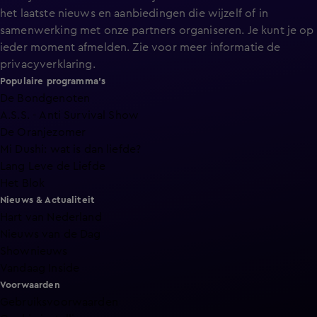
het laatste nieuws en aanbiedingen die wijzelf of in
samenwerking met onze partners organiseren. Je kunt je op
ieder moment afmelden. Zie voor meer informatie de
privacyverklaring
.
Populaire programma's
De Bondgenoten
A.S.S. - Anti Survival Show
De Oranjezomer
Mi Dushi: wat is dan liefde?
Lang Leve de Liefde
Het Blok
Nieuws & Actualiteit
Hart van Nederland
Nieuws van de Dag
Shownieuws
Vandaag Inside
Voorwaarden
Gebruiksvoorwaarden