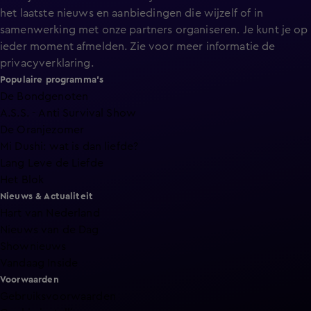
het laatste nieuws en aanbiedingen die wijzelf of in
samenwerking met onze partners organiseren. Je kunt je op
ieder moment afmelden. Zie voor meer informatie de
privacyverklaring
.
Populaire programma's
De Bondgenoten
A.S.S. - Anti Survival Show
De Oranjezomer
Mi Dushi: wat is dan liefde?
Lang Leve de Liefde
Het Blok
Nieuws & Actualiteit
Hart van Nederland
Nieuws van de Dag
Shownieuws
Vandaag Inside
Voorwaarden
Gebruiksvoorwaarden