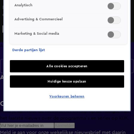
Analytisch
De familie Hutte vlucht na het zien van hun vakantiehuisje
direct naar een hotel. De familie Wooning krijgt bezoek uit
Advertising & Commercieel
Nederland. En Lianne neemt een onomkeerbaar besluit.
Marketing & Social media
Afleveringen
Derde partijen lijst
Seizoen 1
Alle cookies accepteren
Afleveringen
Huidige keuze opslaan
Voorkeuren beheren
Ontvang de KIJK-nieuwsbrief
Meld je aan voor de nieuwsbrief en blijf op de hoogte van
het laatste nieuws over de programma’s en series op KIJK.
Aanmelden
Meld je aan voor onze wekelijkse nieuwsbrief met daarin