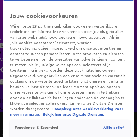
Jouw cookievoorkeuren
Wij en onze
29
partners gebruiken cookies en vergelijkbare
technieken om informatie te verzamelen over jou als gebruiker
van onze website(s), jouw gedrag en jouw apparaten. Als je
„Alle cookies accepteren” selecteert, worden
Uitzending Gemist
Populaire programma's
Zenders
Genres
trackingtechnologieën ingeschakeld om onze advertenties en
Clips
Films
Radio
Smart TV inlog
Shop
content te kunnen personaliseren, onze producten en diensten
te verbeteren en om de prestaties van advertenties en content
Volg KIJK
te meten. Als je „Huidige keuze opslaan” selecteert of je
toestemming intrekt, worden deze trackingtechnologieën
uitgeschakeld. We gebruiken dan enkel functionele en essentiële
Zoeken
cookies om de website goed te laten functioneren en veilig te
houden. Je kunt dit menu op ieder moment opnieuw openen
om je keuzes te wijzigen of om je toestemming in te trekken
door op de link Cookie-instellingen onder aan de webpagina te
Home
Uitzending Gemist
Programma's
De Bondgenoten
De
klikken. Je selecties zullen overal binnen onze Digitale Diensten
Oranjezomer
Livestreams
Shop
worden doorgevoerd.
Raadpleeg onze Cookieverklaring voor
meer informatie.
Bekijk hier onze Digitale Diensten.
Wereldreis op Wielen
Altijd actief
Functioneel & Essentieel
Seizoen 1, aflevering 28
13 mei 2019, 23:35