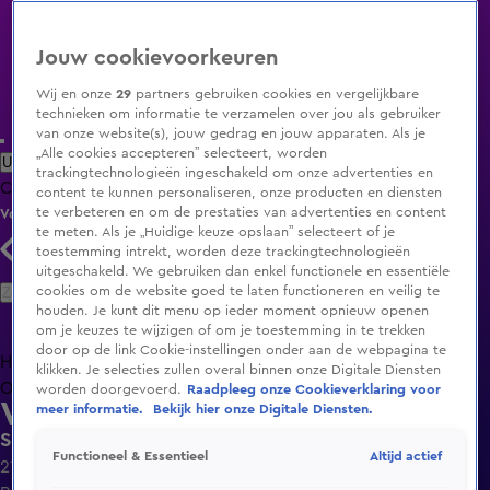
Jouw cookievoorkeuren
Wij en onze
29
partners gebruiken cookies en vergelijkbare
technieken om informatie te verzamelen over jou als gebruiker
van onze website(s), jouw gedrag en jouw apparaten. Als je
„Alle cookies accepteren” selecteert, worden
Uitzending Gemist
Populaire programma's
Zenders
Genres
trackingtechnologieën ingeschakeld om onze advertenties en
Clips
Films
Radio
Smart TV inlog
Shop
content te kunnen personaliseren, onze producten en diensten
te verbeteren en om de prestaties van advertenties en content
Volg KIJK
te meten. Als je „Huidige keuze opslaan” selecteert of je
toestemming intrekt, worden deze trackingtechnologieën
uitgeschakeld. We gebruiken dan enkel functionele en essentiële
Zoeken
cookies om de website goed te laten functioneren en veilig te
houden. Je kunt dit menu op ieder moment opnieuw openen
om je keuzes te wijzigen of om je toestemming in te trekken
door op de link Cookie-instellingen onder aan de webpagina te
Home
Uitzending Gemist
Programma's
De Bondgenoten
De
klikken. Je selecties zullen overal binnen onze Digitale Diensten
Oranjezomer
Livestreams
Shop
worden doorgevoerd.
Raadpleeg onze Cookieverklaring voor
Wereldreis op Wielen
meer informatie.
Bekijk hier onze Digitale Diensten.
Seizoen 1, aflevering 12
Altijd actief
Functioneel & Essentieel
21 jan 2019, 21:30