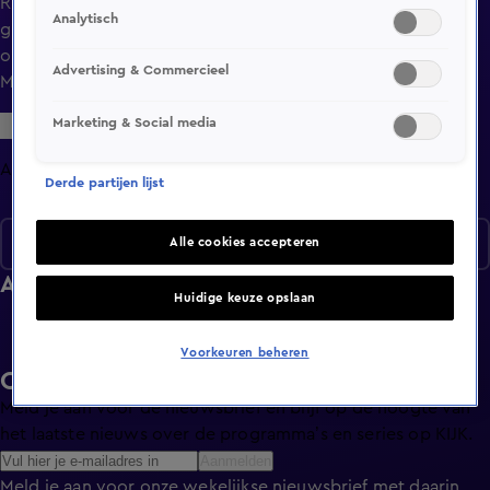
Rinke zit erdoorheen. Ze is moe van het reizen in
Analytisch
groepsverband. De hele groep heeft zin in een nieuwe
omgeving en vandaag gaat de karavaan op weg naar de
Advertising & Commercieel
Mexicaanse grens.
Marketing & Social media
Afleveringen
Derde partijen lijst
Seizoen 1
Alle cookies accepteren
Afleveringen
Huidige keuze opslaan
Voorkeuren beheren
Ontvang de KIJK-nieuwsbrief
Meld je aan voor de nieuwsbrief en blijf op de hoogte van
het laatste nieuws over de programma’s en series op KIJK.
Aanmelden
Meld je aan voor onze wekelijkse nieuwsbrief met daarin