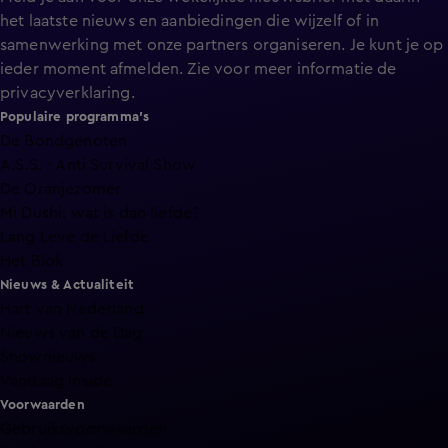
het laatste nieuws en aanbiedingen die wijzelf of in
samenwerking met onze partners organiseren. Je kunt je op
ieder moment afmelden. Zie voor meer informatie de
privacyverklaring
.
Populaire programma's
De Bondgenoten
A.S.S. - Anti Survival Show
De Oranjezomer
Mi Dushi: wat is dan liefde?
Lang Leve de Liefde
Het Blok
Nieuws & Actualiteit
Hart van Nederland
Nieuws van de Dag
Shownieuws
Vandaag Inside
Voorwaarden
Gebruiksvoorwaarden