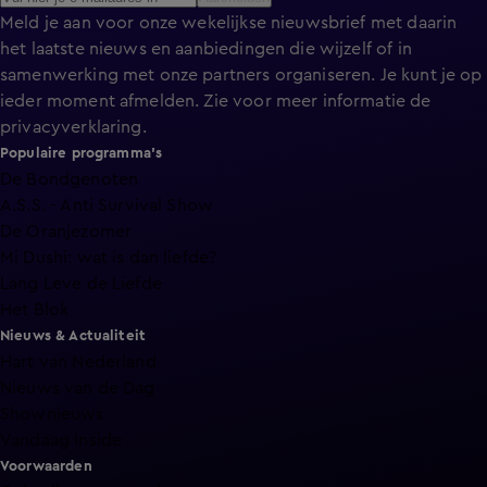
Meld je aan voor onze wekelijkse nieuwsbrief met daarin
het laatste nieuws en aanbiedingen die wijzelf of in
samenwerking met onze partners organiseren. Je kunt je op
ieder moment afmelden. Zie voor meer informatie de
privacyverklaring
.
Populaire programma's
De Bondgenoten
A.S.S. - Anti Survival Show
De Oranjezomer
Mi Dushi: wat is dan liefde?
Lang Leve de Liefde
Het Blok
Nieuws & Actualiteit
Hart van Nederland
Nieuws van de Dag
Shownieuws
Vandaag Inside
Voorwaarden