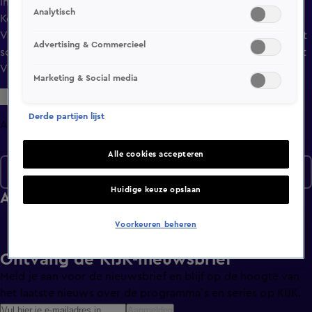
In Wat Vrouwen Willen neemt presentatrice Anouk van
Analytisch
Kooijk de kijker wekelijks mee in de wereld van de Vrouw.
Van de nieuwste mode tot aan een advies wanneer je moet
Advertising & Commercieel
scheiden, alles wat vrouwen bezighoudt komt terug in Wat
Vrouwen Willen.
Marketing & Social media
Derde partijen lijst
Afleveringen
Alle cookies accepteren
Seizoen 1
Huidige keuze opslaan
Afleveringen
Voorkeuren beheren
Ontvang de KIJK-nieuwsbrief
Meld je aan voor de nieuwsbrief en blijf op de hoogte van
het laatste nieuws over de programma’s en series op KIJK.
Aanmelden