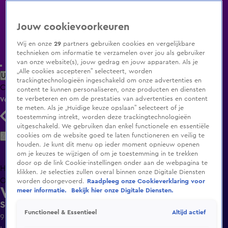
Jouw cookievoorkeuren
Wij en onze
29
partners gebruiken cookies en vergelijkbare
technieken om informatie te verzamelen over jou als gebruiker
van onze website(s), jouw gedrag en jouw apparaten. Als je
„Alle cookies accepteren” selecteert, worden
Uitzending Gemist
Populaire programma's
Zenders
Genres
trackingtechnologieën ingeschakeld om onze advertenties en
Clips
Films
Radio
Smart TV inlog
Shop
content te kunnen personaliseren, onze producten en diensten
te verbeteren en om de prestaties van advertenties en content
Volg KIJK
te meten. Als je „Huidige keuze opslaan” selecteert of je
toestemming intrekt, worden deze trackingtechnologieën
uitgeschakeld. We gebruiken dan enkel functionele en essentiële
Zoeken
cookies om de website goed te laten functioneren en veilig te
houden. Je kunt dit menu op ieder moment opnieuw openen
om je keuzes te wijzigen of om je toestemming in te trekken
door op de link Cookie-instellingen onder aan de webpagina te
Home
Uitzending Gemist
Programma's
De Bondgenoten
De
klikken. Je selecties zullen overal binnen onze Digitale Diensten
Oranjezomer
Livestreams
Shop
worden doorgevoerd.
Raadpleeg onze Cookieverklaring voor
Wat vrouwen willen
meer informatie.
Bekijk hier onze Digitale Diensten.
Seizoen 1, aflevering 8
Altijd actief
Functioneel & Essentieel
9 jan 2016, 14:00