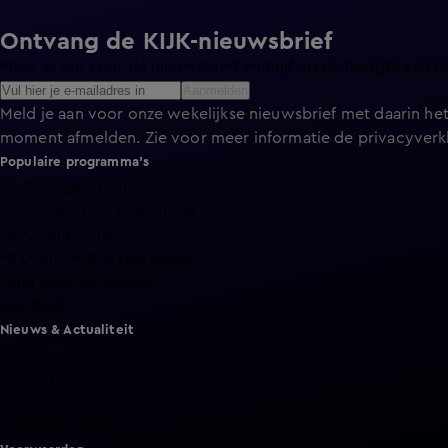
Ontvang de KIJK-nieuwsbrief
Meld je aan voor de nieuwsbrief en blijf op de hoogte van h
Aanmelden
Meld je aan voor onze wekelijkse nieuwsbrief met daarin het
moment afmelden. Zie voor meer informatie de
privacyverk
Populaire programma's
De Bondgenoten
A.S.S. - Anti Survival Show
De Oranjezomer
Mi Dushi: wat is dan liefde?
Lang Leve de Liefde
Het Blok
Nieuws & Actualiteit
Hart van Nederland
Nieuws van de Dag
Shownieuws
Vandaag Inside