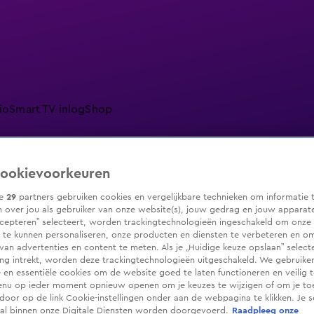
io
Smart TV inlog
Shop
ookievoorkeuren
ranjezomer
Livestreams
Shop
ze
29
partners gebruiken cookies en vergelijkbare technieken om informatie 
 over jou als gebruiker van onze website(s), jouw gedrag en jouw apparaten.
cepteren” selecteert, worden trackingtechnologieën ingeschakeld om onze 
 te kunnen personaliseren, onze producten en diensten te verbeteren en o
 van advertenties en content te meten. Als je „Huidige keuze opslaan” selecte
g intrekt, worden deze trackingtechnologieën uitgeschakeld. We gebruike
e en essentiële cookies om de website goed te laten functioneren en veilig 
enu op ieder moment opnieuw openen om je keuzes te wijzigen of om je t
 door op de link Cookie-instellingen onder aan de webpagina te klikken. Je s
ral binnen onze Digitale Diensten worden doorgevoerd.
Raadpleeg onze