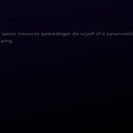
et laatste nieuws over de programma’s en series op KIJK.
 laatste nieuws en aanbiedingen die wijzelf of in samenwerki
laring
.