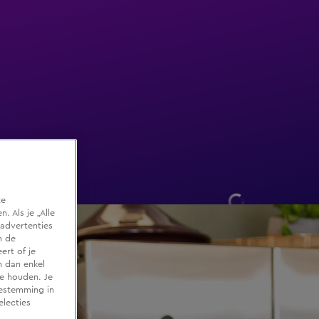
te
 Als je „Alle
advertenties
m de
ert of je
n dan enkel
te houden. Je
oestemming in
electies