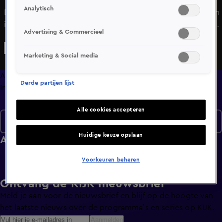
Analytisch
Bas en Sharita wonen 11 jaar samen met hun twee kinderen
in een compacte rijtjeswoning uit de jaren 50 in het hart
Advertising & Commercieel
van Amersfoort. Ondanks vele pogingen waaronder een
uitbouw van 3 jaar geleden met een grotere keuken,
Marketing & Social media
nieuwe vloer en nieuwe inboedel, blijft het mede door de
grijze lambrisering een sfeerloos en kleurloos geheel. Er is
Afleveringen
Derde partijen lijst
vanuit beide behoefte aan meer persoonlijkheid in het
Info
interieur wat nu totaal ontbreekt.
Alle cookies accepteren
Seizoen 21
Huidige keuze opslaan
Afleveringen
Voorkeuren beheren
Ontvang de KIJK-nieuwsbrief
Meld je aan voor de nieuwsbrief en blijf op de hoogte van
het laatste nieuws over de programma’s en series op KIJK.
Aanmelden