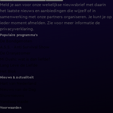
Meld je aan voor onze wekelijkse nieuwsbrief met daarin
het laatste nieuws en aanbiedingen die wijzelf of in
samenwerking met onze partners organiseren. Je kunt je op
ieder moment afmelden. Zie voor meer informatie de
privacyverklaring
.
Populaire programma's
De Bondgenoten
A.S.S. - Anti Survival Show
De Oranjezomer
Mi Dushi: wat is dan liefde?
Lang Leve de Liefde
Het Blok
Nieuws & Actualiteit
Hart van Nederland
Nieuws van de Dag
Shownieuws
Vandaag Inside
Voorwaarden