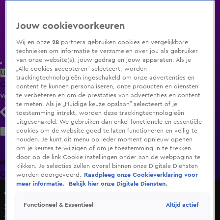
Jouw cookievoorkeuren
Wij en onze
28
partners gebruiken cookies en vergelijkbare
technieken om informatie te verzamelen over jou als gebruiker
van onze website(s), jouw gedrag en jouw apparaten. Als je
„Alle cookies accepteren” selecteert, worden
Uitzending Gemist
Populaire programma's
Zenders
Genres
trackingtechnologieën ingeschakeld om onze advertenties en
Clips
Films
Radio
Smart TV inlog
Shop
content te kunnen personaliseren, onze producten en diensten
te verbeteren en om de prestaties van advertenties en content
Volg KIJK
te meten. Als je „Huidige keuze opslaan” selecteert of je
toestemming intrekt, worden deze trackingtechnologieën
uitgeschakeld. We gebruiken dan enkel functionele en essentiële
Zoeken
cookies om de website goed te laten functioneren en veilig te
houden. Je kunt dit menu op ieder moment opnieuw openen
om je keuzes te wijzigen of om je toestemming in te trekken
door op de link Cookie-instellingen onder aan de webpagina te
Home
Uitzending Gemist
Programma's
De Bondgenoten
De
klikken. Je selecties zullen overal binnen onze Digitale Diensten
Oranjezomer
Livestreams
Shop
worden doorgevoerd.
Raadpleeg onze Cookieverklaring voor
meer informatie.
Bekijk hier onze Digitale Diensten.
vtwonen weer verliefd op je huis
Altijd actief
Functioneel & Essentieel
Seizoen 21, aflevering 6
27 okt 2024, 18:57