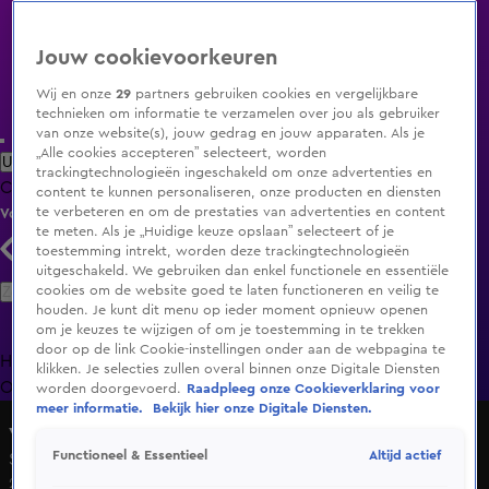
Jouw cookievoorkeuren
Wij en onze
29
partners gebruiken cookies en vergelijkbare
technieken om informatie te verzamelen over jou als gebruiker
van onze website(s), jouw gedrag en jouw apparaten. Als je
„Alle cookies accepteren” selecteert, worden
Uitzending Gemist
Populaire programma's
Zenders
Genres
trackingtechnologieën ingeschakeld om onze advertenties en
Clips
Films
Radio
Smart TV inlog
Shop
content te kunnen personaliseren, onze producten en diensten
te verbeteren en om de prestaties van advertenties en content
Volg KIJK
te meten. Als je „Huidige keuze opslaan” selecteert of je
toestemming intrekt, worden deze trackingtechnologieën
uitgeschakeld. We gebruiken dan enkel functionele en essentiële
Zoeken
cookies om de website goed te laten functioneren en veilig te
houden. Je kunt dit menu op ieder moment opnieuw openen
om je keuzes te wijzigen of om je toestemming in te trekken
door op de link Cookie-instellingen onder aan de webpagina te
Home
Uitzending Gemist
Programma's
De Bondgenoten
De
klikken. Je selecties zullen overal binnen onze Digitale Diensten
Oranjezomer
Livestreams
Shop
worden doorgevoerd.
Raadpleeg onze Cookieverklaring voor
meer informatie.
Bekijk hier onze Digitale Diensten.
vtwonen weer verliefd op je huis
Altijd actief
Functioneel & Essentieel
Seizoen 11, aflevering 10
24 nov 2019, 19:30