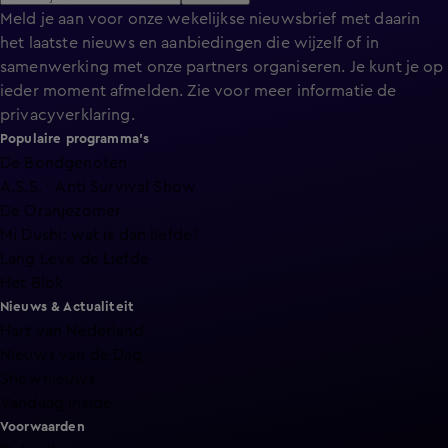
Meld je aan voor onze wekelijkse nieuwsbrief met daarin
het laatste nieuws en aanbiedingen die wijzelf of in
samenwerking met onze partners organiseren. Je kunt je op
ieder moment afmelden. Zie voor meer informatie de
privacyverklaring
.
Populaire programma's
De Bondgenoten
A.S.S. - Anti Survival Show
De Oranjezomer
Mi Dushi: wat is dan liefde?
Lang Leve de Liefde
Het Blok
Nieuws & Actualiteit
Hart van Nederland
Nieuws van de Dag
Shownieuws
Vandaag Inside
Voorwaarden