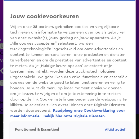
Jouw cookievoorkeuren
Wij en onze
28
partners gebruiken cookies en vergelijkbare
technieken om informatie te verzamelen over jou als gebruiker
van onze website(s), jouw gedrag en jouw apparaten. Als je
„Alle cookies accepteren” selecteert, worden
Uitzending Gemist
Populaire programma's
Zenders
Genres
trackingtechnologieën ingeschakeld om onze advertenties en
Clips
Films
Radio
Smart TV inlog
Shop
content te kunnen personaliseren, onze producten en diensten
te verbeteren en om de prestaties van advertenties en content
Volg KIJK
te meten. Als je „Huidige keuze opslaan” selecteert of je
toestemming intrekt, worden deze trackingtechnologieën
uitgeschakeld. We gebruiken dan enkel functionele en essentiële
Zoeken
cookies om de website goed te laten functioneren en veilig te
houden. Je kunt dit menu op ieder moment opnieuw openen
om je keuzes te wijzigen of om je toestemming in te trekken
door op de link Cookie-instellingen onder aan de webpagina te
Home
Uitzending Gemist
Programma's
De Bondgenoten
De
klikken. Je selecties zullen overal binnen onze Digitale Diensten
Oranjezomer
Livestreams
Shop
worden doorgevoerd.
Raadpleeg onze Cookieverklaring voor
meer informatie.
Bekijk hier onze Digitale Diensten.
vtwonen weer verliefd op je huis
Altijd actief
Functioneel & Essentieel
Seizoen 13, aflevering 1
20 sep 2020, 18:55