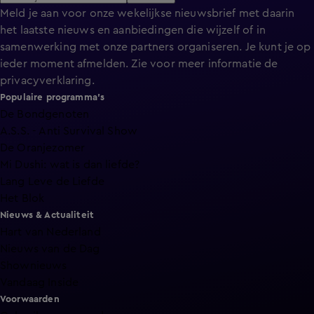
Meld je aan voor onze wekelijkse nieuwsbrief met daarin
het laatste nieuws en aanbiedingen die wijzelf of in
samenwerking met onze partners organiseren. Je kunt je op
ieder moment afmelden. Zie voor meer informatie de
privacyverklaring
.
Populaire programma's
De Bondgenoten
A.S.S. - Anti Survival Show
De Oranjezomer
Mi Dushi: wat is dan liefde?
Lang Leve de Liefde
Het Blok
Nieuws & Actualiteit
Hart van Nederland
Nieuws van de Dag
Shownieuws
Vandaag Inside
Voorwaarden