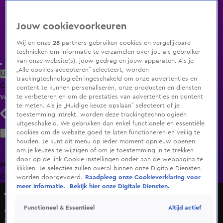
Jouw cookievoorkeuren
Wij en onze
28
partners gebruiken cookies en vergelijkbare
technieken om informatie te verzamelen over jou als gebruiker
van onze website(s), jouw gedrag en jouw apparaten. Als je
„Alle cookies accepteren” selecteert, worden
Uitzending Gemist
Populaire programma's
Zenders
Genres
trackingtechnologieën ingeschakeld om onze advertenties en
Clips
Films
Radio
Smart TV inlog
Shop
content te kunnen personaliseren, onze producten en diensten
te verbeteren en om de prestaties van advertenties en content
Volg KIJK
te meten. Als je „Huidige keuze opslaan” selecteert of je
toestemming intrekt, worden deze trackingtechnologieën
uitgeschakeld. We gebruiken dan enkel functionele en essentiële
Zoeken
cookies om de website goed te laten functioneren en veilig te
houden. Je kunt dit menu op ieder moment opnieuw openen
om je keuzes te wijzigen of om je toestemming in te trekken
door op de link Cookie-instellingen onder aan de webpagina te
Home
Uitzending Gemist
Programma's
De Bondgenoten
De
klikken. Je selecties zullen overal binnen onze Digitale Diensten
Oranjezomer
Livestreams
Shop
worden doorgevoerd.
Raadpleeg onze Cookieverklaring voor
meer informatie.
Bekijk hier onze Digitale Diensten.
Veronica Inside
Altijd actief
Functioneel & Essentieel
AZ op naar het kampioenschap
20 aug 2018, 21:30