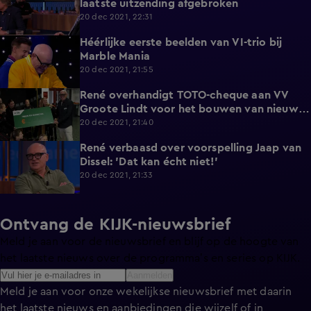
laatste uitzending afgebroken
20 dec 2021, 22:31
Héérlijke eerste beelden van VI-trio bij
2:02
Marble Mania
20 dec 2021, 21:55
René overhandigt TOTO-cheque aan VV
2:08
Groote Lindt voor het bouwen van nieuwe
kleedkamers
20 dec 2021, 21:40
René verbaasd over voorspelling Jaap van
5:15
Dissel: 'Dat kan écht niet!'
20 dec 2021, 21:33
Ontvang de KIJK-nieuwsbrief
Meld je aan voor de nieuwsbrief en blijf op de hoogte van
het laatste nieuws over de programma’s en series op KIJK.
Aanmelden
Meld je aan voor onze wekelijkse nieuwsbrief met daarin
het laatste nieuws en aanbiedingen die wijzelf of in