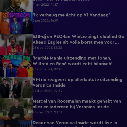
4 jan 2022, 11:17
'Ik verheug me écht op VI Vandaag'
0:58
3 jan 2022, 14:01
538-dj en PEC-fan Wietze zingt clublied Go
5:19
Ahead Eagles uit volle borst mee voor
goede doel
23 dec 2021, 12:38
'Marble Mania-uitzending met Johan,
1:18
Wilfred en René wordt echt hilarisch'
23 dec 2021, 09:18
VI-trio reageert op allerlaatste uitzending
1:46
Veronica Inside
21 dec 2021, 09:52
Marcel van Roosmalen maakt gehakt van
3:50
alles en iedereen bij Veronica Inside
20 dec 2021, 23:31
Decor van Veronica Inside wordt live in
3:07