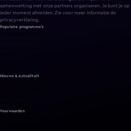
samenwerking met onze partners organiseren. Je kunt je op
ieder moment afmelden. Zie voor meer informatie de
privacyverklaring
.
Populaire programma's
De Bondgenoten
A.S.S. - Anti Survival Show
De Oranjezomer
Mi Dushi: wat is dan liefde?
Lang Leve de Liefde
Het Blok
Nieuws & Actualiteit
Hart van Nederland
Nieuws van de Dag
Shownieuws
Vandaag Inside
Voorwaarden
Gebruiksvoorwaarden
Cookie instellingen