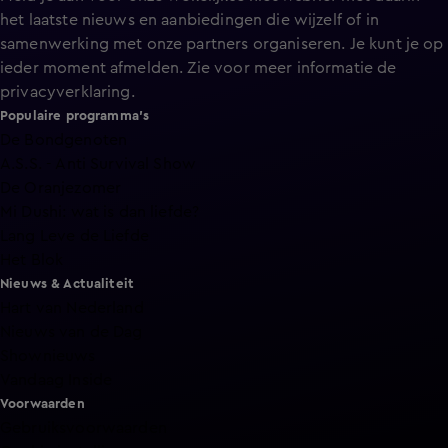
het laatste nieuws en aanbiedingen die wijzelf of in
samenwerking met onze partners organiseren. Je kunt je op
ieder moment afmelden. Zie voor meer informatie de
privacyverklaring
.
Populaire programma's
De Bondgenoten
A.S.S. - Anti Survival Show
De Oranjezomer
Mi Dushi: wat is dan liefde?
Lang Leve de Liefde
Het Blok
Nieuws & Actualiteit
Hart van Nederland
Nieuws van de Dag
Shownieuws
Vandaag Inside
Voorwaarden
Gebruiksvoorwaarden