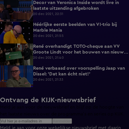
Decor van Veronica Inside wordt live in
3:07
laatste uitzending afgebroken
20 dec 2021, 22:31
Héérlijke eerste beelden van VI-trio bij
2:02
Marble Mania
20 dec 2021, 21:55
René overhandigt TOTO-cheque aan VV
2:08
Groote Lindt voor het bouwen van nieuwe
kleedkamers
20 dec 2021, 21:40
René verbaasd over voorspelling Jaap van
5:15
Dissel: 'Dat kan écht niet!'
20 dec 2021, 21:33
Ontvang de KIJK-nieuwsbrief
Meld je aan voor de nieuwsbrief en blijf op de hoogte van
het laatste nieuws over de programma’s en series op KIJK.
Aanmelden
Meld je aan voor onze wekelijkse nieuwsbrief met daarin