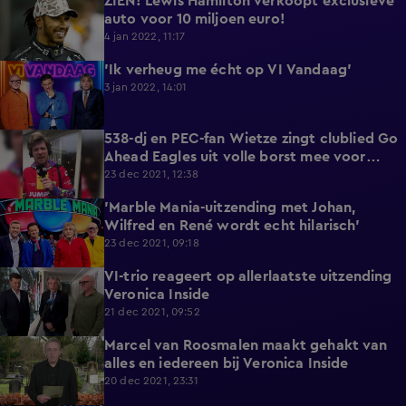
ZIEN! Lewis Hamilton verkoopt exclusieve
1:17
auto voor 10 miljoen euro!
4 jan 2022, 11:17
'Ik verheug me écht op VI Vandaag'
0:58
3 jan 2022, 14:01
538-dj en PEC-fan Wietze zingt clublied Go
5:19
Ahead Eagles uit volle borst mee voor
goede doel
23 dec 2021, 12:38
'Marble Mania-uitzending met Johan,
1:18
Wilfred en René wordt echt hilarisch'
23 dec 2021, 09:18
VI-trio reageert op allerlaatste uitzending
1:46
Veronica Inside
21 dec 2021, 09:52
Marcel van Roosmalen maakt gehakt van
3:50
alles en iedereen bij Veronica Inside
20 dec 2021, 23:31