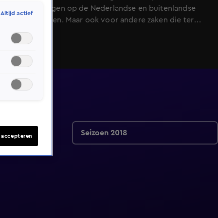
ontwikkelingen op de Nederlandse en buitenlandse
Altijd actief
voetbalvelden. Maar ook voor andere zaken die ter
sprake komen mag de kijker een uitgesproken analyse
verwachten, met hier en daar een knipoog en altijd
met een sausje van voetbalhumor overgoten.
Seizoen 2018
s accepteren