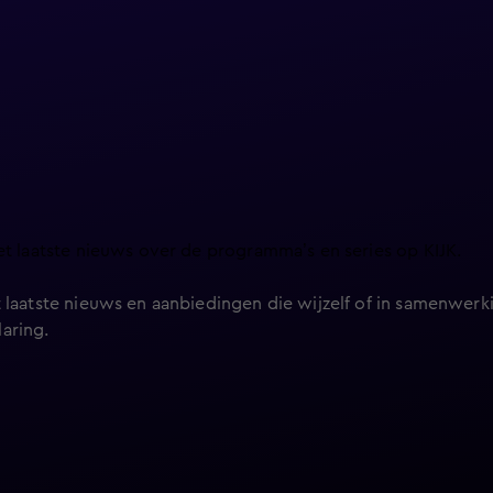
et laatste nieuws over de programma’s en series op KIJK.
 laatste nieuws en aanbiedingen die wijzelf of in samenwerki
laring
.