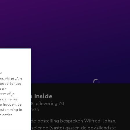
te
 Als je „Alle
advertenties
m de
ert of je
Veronica Inside
n dan enkel
Seizoen 2018, aflevering 70
te houden. Je
3 mei 2019, 20:30
oestemming in
electies
In de bekende opstelling bespreken Wilfred, Johan,
René en wisselende (vaste) gasten de opvallendste