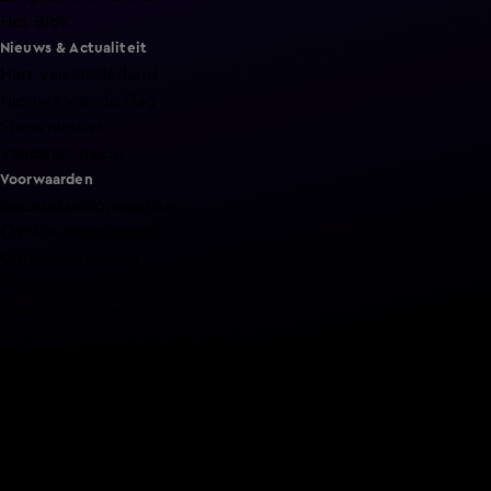
Het Blok
Nieuws & Actualiteit
Hart van Nederland
Nieuws van de Dag
Shownieuws
Vandaag Inside
Voorwaarden
Gebruiksvoorwaarden
Cookie instellingen
Cookieverklaring
Privacyverklaring
Toegankelijkheid
Algemene voorwaarden KIJK
Service & Contact
Aanmelden voor een programma
Acties
Adverteren
Smart TV inlog