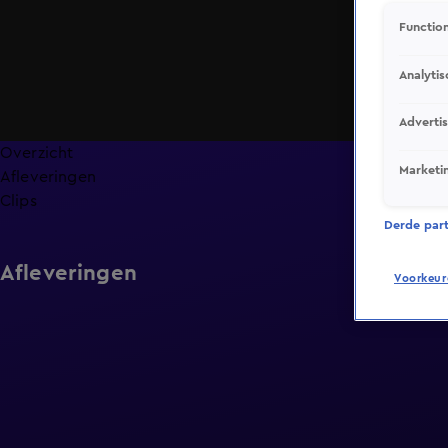
Function
Analytis
Adverti
Overzicht
Marketi
Afleveringen
Clips
Derde parti
Afleveringen
Voorkeur