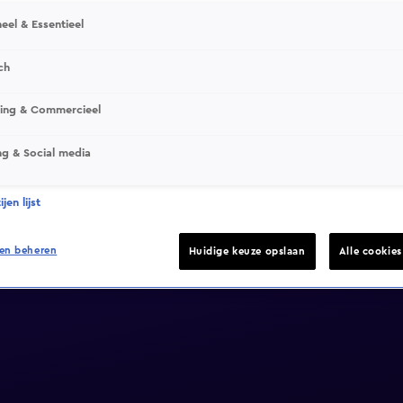
eel & Essentieel
ch
sing & Commercieel
ng & Social media
jen lijst
en beheren
Huidige keuze opslaan
Alle cookie