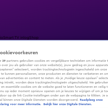
io
Smart TV inlog
Shop
ookievoorkeuren
ze
29
partners gebruiken cookies en vergelijkbare technieken om informatie 
 over jou als gebruiker van onze website(s), jouw gedrag en jouw apparaten.
ranjezomer
Livestreams
Shop
cepteren” selecteert, worden trackingtechnologieën ingeschakeld om onze 
 te kunnen personaliseren, onze producten en diensten te verbeteren en o
 van advertenties en content te meten. Als je „Huidige keuze opslaan” selecte
g intrekt, worden deze trackingtechnologieën uitgeschakeld. We gebruike
e en essentiële cookies om de website goed te laten functioneren en veilig 
enu op ieder moment opnieuw openen om je keuzes te wijzigen of om je t
 door op de link Cookie-instellingen onder aan de webpagina te klikken. Je s
ral binnen onze Digitale Diensten worden doorgevoerd.
Raadpleeg onze
laring voor meer informatie.
Bekijk hier onze Digitale Diensten.