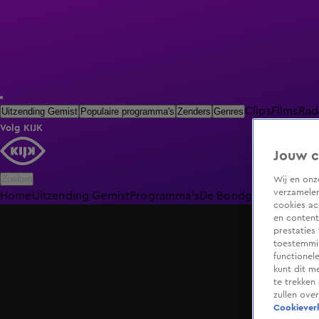
Clips
Films
Rad
Uitzending Gemist
Populaire programma's
Zenders
Genres
Volg KIJK
Jouw c
Zoeken
Wij en on
verzamelen
Home
Uitzending Gemist
Programma's
De Bondgenoten
De O
cookies ac
en content
prestaties
toestemmin
functionel
kunt dit m
te trekken
zullen ove
Cookieverk