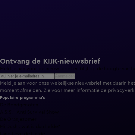
Ontvang de KIJK-nieuwsbrief
Meld je aan voor de nieuwsbrief en blijf op de hoogte van h
Aanmelden
Meld je aan voor onze wekelijkse nieuwsbrief met daarin het
moment afmelden. Zie voor meer informatie de
privacyverk
Populaire programma's
De Bondgenoten
A.S.S. - Anti Survival Show
De Oranjezomer
Mi Dushi: wat is dan liefde?
Lang Leve de Liefde