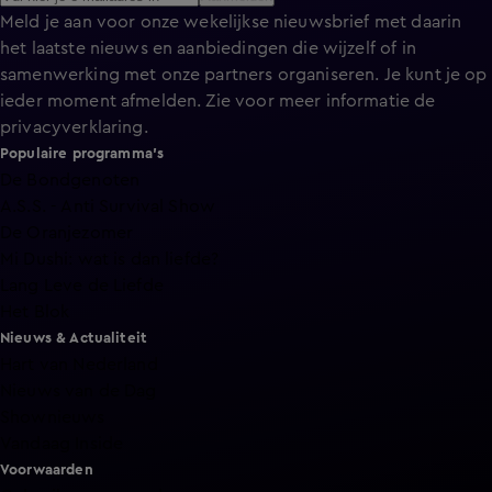
Meld je aan voor onze wekelijkse nieuwsbrief met daarin
het laatste nieuws en aanbiedingen die wijzelf of in
samenwerking met onze partners organiseren. Je kunt je op
ieder moment afmelden. Zie voor meer informatie de
privacyverklaring
.
Populaire programma's
De Bondgenoten
A.S.S. - Anti Survival Show
De Oranjezomer
Mi Dushi: wat is dan liefde?
Lang Leve de Liefde
Het Blok
Nieuws & Actualiteit
Hart van Nederland
Nieuws van de Dag
Shownieuws
Vandaag Inside
Voorwaarden