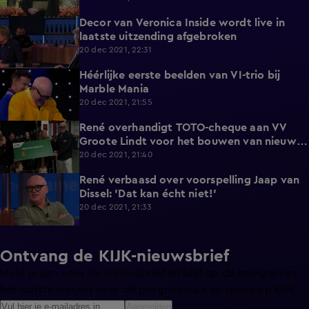
Decor van Veronica Inside wordt live in
3:07
laatste uitzending afgebroken
20 dec 2021, 22:31
Héérlijke eerste beelden van VI-trio bij
2:02
Marble Mania
20 dec 2021, 21:55
René overhandigt TOTO-cheque aan VV
2:08
Groote Lindt voor het bouwen van nieuwe
kleedkamers
20 dec 2021, 21:40
René verbaasd over voorspelling Jaap van
5:15
Dissel: 'Dat kan écht niet!'
20 dec 2021, 21:33
Ontvang de KIJK-nieuwsbrief
Meld je aan voor de nieuwsbrief en blijf op de hoogte van
het laatste nieuws over de programma’s en series op KIJK.
Aanmelden