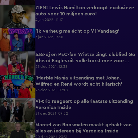
ZIEN! Lewis Hamilton verkoopt exclusieve
1:17
auto voor 10 miljoen euro!
4 jan 2022, 11:17
'Ik verheug me écht op VI Vandaag'
0:58
3 jan 2022, 14:01
538-dj en PEC-fan Wietze zingt clublied Go
5:19
Ahead Eagles uit volle borst mee voor
goede doel
23 dec 2021, 12:38
'Marble Mania-uitzending met Johan,
1:18
Wilfred en René wordt echt hilarisch'
23 dec 2021, 09:18
VI-trio reageert op allerlaatste uitzending
1:46
Veronica Inside
21 dec 2021, 09:52
Marcel van Roosmalen maakt gehakt van
3:50
alles en iedereen bij Veronica Inside
20 dec 2021, 23:31