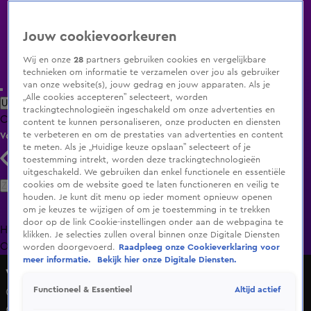
Jouw cookievoorkeuren
Wij en onze
28
partners gebruiken cookies en vergelijkbare
technieken om informatie te verzamelen over jou als gebruiker
van onze website(s), jouw gedrag en jouw apparaten. Als je
„Alle cookies accepteren” selecteert, worden
Uitzending Gemist
Populaire programma's
Zenders
Genres
trackingtechnologieën ingeschakeld om onze advertenties en
Clips
Films
Radio
Smart TV inlog
Shop
content te kunnen personaliseren, onze producten en diensten
te verbeteren en om de prestaties van advertenties en content
Volg KIJK
te meten. Als je „Huidige keuze opslaan” selecteert of je
toestemming intrekt, worden deze trackingtechnologieën
uitgeschakeld. We gebruiken dan enkel functionele en essentiële
Zoeken
cookies om de website goed te laten functioneren en veilig te
houden. Je kunt dit menu op ieder moment opnieuw openen
om je keuzes te wijzigen of om je toestemming in te trekken
door op de link Cookie-instellingen onder aan de webpagina te
Home
Uitzending Gemist
Programma's
De Bondgenoten
De
klikken. Je selecties zullen overal binnen onze Digitale Diensten
Oranjezomer
Livestreams
Shop
worden doorgevoerd.
Raadpleeg onze Cookieverklaring voor
meer informatie.
Bekijk hier onze Digitale Diensten.
Veronica Inside
Altijd actief
Functioneel & Essentieel
Coronabesmettingen Spurs zeggen Letsch niets: 'Willen
geschiedenis schrijven'