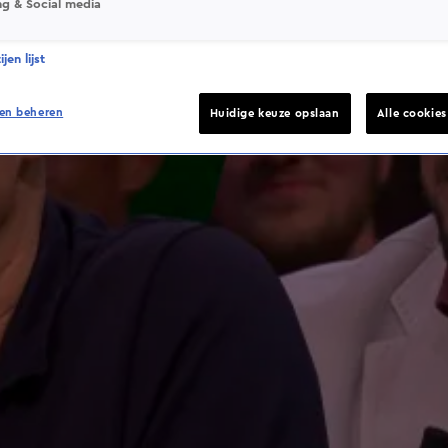
ng & Social media
jen lijst
en beheren
Huidige keuze opslaan
Alle cookie