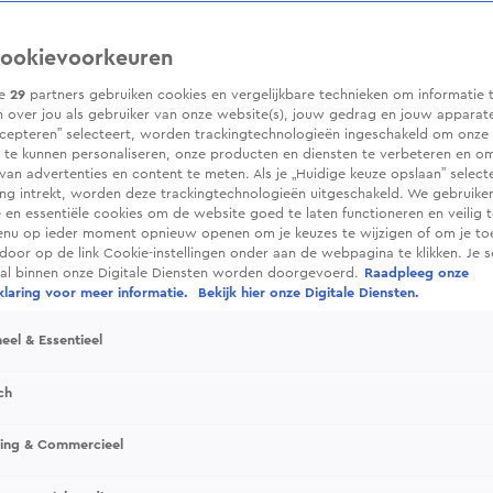
ookievoorkeuren
ze
29
partners gebruiken cookies en vergelijkbare technieken om informatie 
 over jou als gebruiker van onze website(s), jouw gedrag en jouw apparaten.
cepteren” selecteert, worden trackingtechnologieën ingeschakeld om onze 
 te kunnen personaliseren, onze producten en diensten te verbeteren en o
 van advertenties en content te meten. Als je „Huidige keuze opslaan” selecte
g intrekt, worden deze trackingtechnologieën uitgeschakeld. We gebruike
e en essentiële cookies om de website goed te laten functioneren en veilig 
enu op ieder moment opnieuw openen om je keuzes te wijzigen of om je t
 door op de link Cookie-instellingen onder aan de webpagina te klikken. Je s
ral binnen onze Digitale Diensten worden doorgevoerd.
Raadpleeg onze
laring voor meer informatie.
Bekijk hier onze Digitale Diensten.
eel & Essentieel
ch
sing & Commercieel