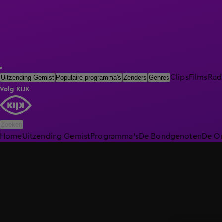
Clips
Films
Rad
Uitzending Gemist
Populaire programma's
Zenders
Genres
Volg KIJK
Zoeken
Home
Uitzending Gemist
Programma's
De Bondgenoten
De O