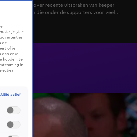
Michel Vlap over recente uitspraken van keeper
Warner Hahn die onder de supporters voor veel
opschudding zorgde.
te
 Als je „Alle
advertenties
m de
ert of je
n dan enkel
te houden. Je
oestemming in
electies
Altijd actief