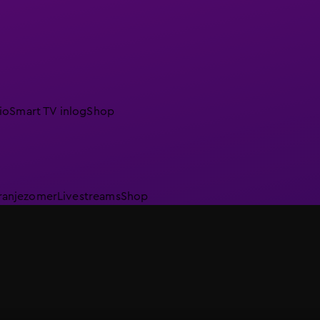
io
Smart TV inlog
Shop
ranjezomer
Livestreams
Shop