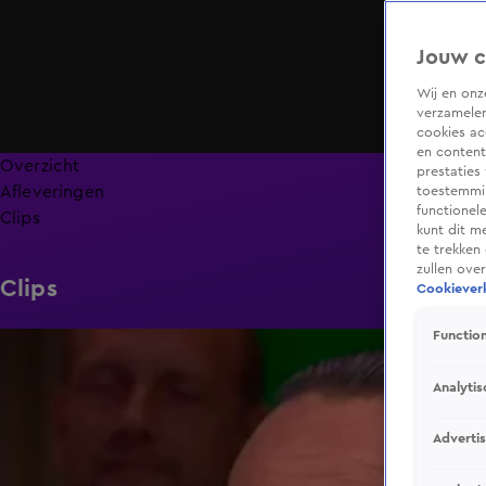
Jouw c
Wij en on
verzamelen
cookies ac
en content
Overzicht
prestaties
Afleveringen
toestemmin
functionel
Clips
kunt dit m
te trekken
zullen ove
Clips
Cookieverk
Function
5:16
Analytis
Adverti