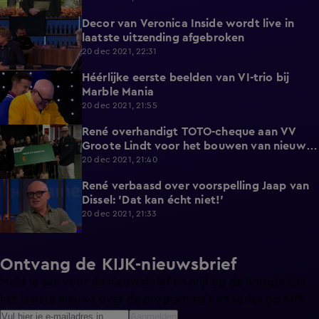
Decor van Veronica Inside wordt live in
3:07
laatste uitzending afgebroken
20 dec 2021, 22:31
Héérlijke eerste beelden van VI-trio bij
2:02
Marble Mania
20 dec 2021, 21:55
René overhandigt TOTO-cheque aan VV
2:08
Groote Lindt voor het bouwen van nieuwe
kleedkamers
20 dec 2021, 21:40
René verbaasd over voorspelling Jaap van
5:15
Dissel: 'Dat kan écht niet!'
20 dec 2021, 21:33
Ontvang de KIJK-nieuwsbrief
Meld je aan voor de nieuwsbrief en blijf op de hoogte van
het laatste nieuws over de programma’s en series op KIJK.
Aanmelden