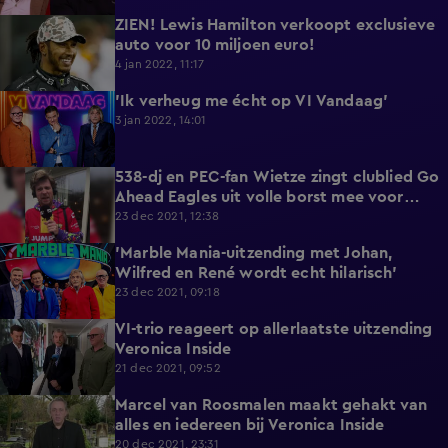
ZIEN! Lewis Hamilton verkoopt exclusieve
1:17
auto voor 10 miljoen euro!
4 jan 2022, 11:17
'Ik verheug me écht op VI Vandaag'
0:58
3 jan 2022, 14:01
538-dj en PEC-fan Wietze zingt clublied Go
5:19
Ahead Eagles uit volle borst mee voor
goede doel
23 dec 2021, 12:38
'Marble Mania-uitzending met Johan,
1:18
Wilfred en René wordt echt hilarisch'
23 dec 2021, 09:18
VI-trio reageert op allerlaatste uitzending
1:46
Veronica Inside
21 dec 2021, 09:52
Marcel van Roosmalen maakt gehakt van
3:50
alles en iedereen bij Veronica Inside
20 dec 2021, 23:31