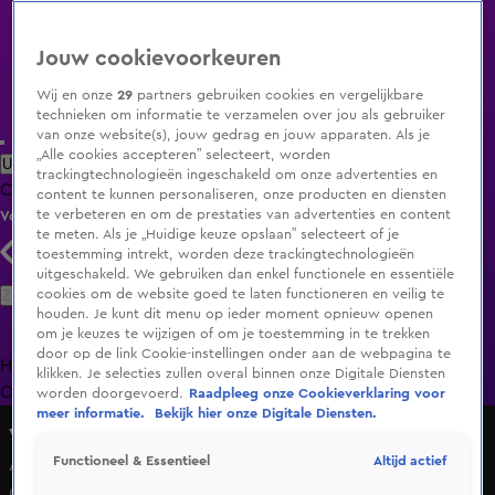
Jouw cookievoorkeuren
Wij en onze
29
partners gebruiken cookies en vergelijkbare
technieken om informatie te verzamelen over jou als gebruiker
van onze website(s), jouw gedrag en jouw apparaten. Als je
„Alle cookies accepteren” selecteert, worden
Uitzending Gemist
Populaire programma's
Zenders
Genres
trackingtechnologieën ingeschakeld om onze advertenties en
Clips
Films
Radio
Smart TV inlog
Shop
content te kunnen personaliseren, onze producten en diensten
te verbeteren en om de prestaties van advertenties en content
Volg KIJK
te meten. Als je „Huidige keuze opslaan” selecteert of je
toestemming intrekt, worden deze trackingtechnologieën
uitgeschakeld. We gebruiken dan enkel functionele en essentiële
Zoeken
cookies om de website goed te laten functioneren en veilig te
houden. Je kunt dit menu op ieder moment opnieuw openen
om je keuzes te wijzigen of om je toestemming in te trekken
door op de link Cookie-instellingen onder aan de webpagina te
Home
Uitzending Gemist
Programma's
De Bondgenoten
De
klikken. Je selecties zullen overal binnen onze Digitale Diensten
Oranjezomer
Livestreams
Shop
worden doorgevoerd.
Raadpleeg onze Cookieverklaring voor
meer informatie.
Bekijk hier onze Digitale Diensten.
Veronica Inside
Altijd actief
Functioneel & Essentieel
Advocaat: 'Kans is groot dat Sparta m'n laatste club is
geweest'