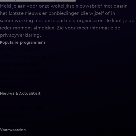
Meld je aan voor onze wekelijkse nieuwsbrief met daarin
het laatste nieuws en aanbiedingen die wijzelf of in
samenwerking met onze partners organiseren. Je kunt je op
ieder moment afmelden. Zie voor meer informatie de
privacyverklaring
.
Populaire programma's
De Bondgenoten
A.S.S. - Anti Survival Show
De Oranjezomer
Mi Dushi: wat is dan liefde?
Lang Leve de Liefde
Het Blok
Nieuws & Actualiteit
Hart van Nederland
Nieuws van de Dag
Shownieuws
Vandaag Inside
Voorwaarden