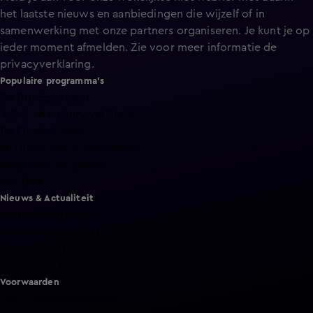
het laatste nieuws en aanbiedingen die wijzelf of in
samenwerking met onze partners organiseren. Je kunt je op
ieder moment afmelden. Zie voor meer informatie de
privacyverklaring
.
Populaire programma's
De Bondgenoten
A.S.S. - Anti Survival Show
De Oranjezomer
Mi Dushi: wat is dan liefde?
Lang Leve de Liefde
Het Blok
Nieuws & Actualiteit
Hart van Nederland
Nieuws van de Dag
Shownieuws
Vandaag Inside
Voorwaarden
Gebruiksvoorwaarden