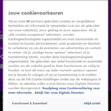
Jouw cookievoorkeuren
Wij en onze
29
partners gebruiken cookies en vergelijkbare
technieken om informatie te verzamelen over jou als gebruiker
van onze website(s), jouw gedrag en jouw apparaten. Als je
„Alle cookies accepteren” selecteert, worden
Uitzending Gemist
Populaire programma's
Zenders
Genres
trackingtechnologieën ingeschakeld om onze advertenties en
Clips
Films
Radio
Smart TV inlog
Shop
content te kunnen personaliseren, onze producten en diensten
te verbeteren en om de prestaties van advertenties en content
Volg KIJK
te meten. Als je „Huidige keuze opslaan” selecteert of je
toestemming intrekt, worden deze trackingtechnologieën
uitgeschakeld. We gebruiken dan enkel functionele en essentiële
Zoeken
cookies om de website goed te laten functioneren en veilig te
houden. Je kunt dit menu op ieder moment opnieuw openen
om je keuzes te wijzigen of om je toestemming in te trekken
door op de link Cookie-instellingen onder aan de webpagina te
Home
Uitzending Gemist
Programma's
De Bondgenoten
De
klikken. Je selecties zullen overal binnen onze Digitale Diensten
Oranjezomer
Livestreams
Shop
worden doorgevoerd.
Raadpleeg onze Cookieverklaring voor
meer informatie.
Bekijk hier onze Digitale Diensten.
Veronica Inside
Altijd actief
Functioneel & Essentieel
‘Als zij de bal kregen, ramden ze hem weg!’
17 sep 2018, 01:12