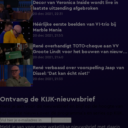
Decor van Veronica Inside wordt live in
3:07
laatste uitzending afgebroken
20 dec 2021, 22:31
Héérlijke eerste beelden van VI-trio bij
2:02
Marble Mania
20 dec 2021, 21:55
René overhandigt TOTO-cheque aan VV
2:08
Groote Lindt voor het bouwen van nieuwe
kleedkamers
20 dec 2021, 21:40
René verbaasd over voorspelling Jaap van
5:15
Dissel: 'Dat kan écht niet!'
20 dec 2021, 21:33
Ontvang de KIJK-nieuwsbrief
Meld je aan voor de nieuwsbrief en blijf op de hoogte van
het laatste nieuws over de programma’s en series op KIJK.
Aanmelden
Meld je aan voor onze wekelijkse nieuwsbrief met daarin