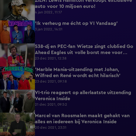
ZIEN! Lewis Hamilton verkoopt exclusieve
1:17
auto voor 10 miljoen euro!
4 jan 2022, 11:17
'Ik verheug me écht op VI Vandaag'
0:58
3 jan 2022, 14:01
538-dj en PEC-fan Wietze zingt clublied Go
5:19
Ahead Eagles uit volle borst mee voor
goede doel
23 dec 2021, 12:38
'Marble Mania-uitzending met Johan,
1:18
Wilfred en René wordt echt hilarisch'
23 dec 2021, 09:18
VI-trio reageert op allerlaatste uitzending
1:46
Veronica Inside
21 dec 2021, 09:52
Marcel van Roosmalen maakt gehakt van
3:50
alles en iedereen bij Veronica Inside
20 dec 2021, 23:31